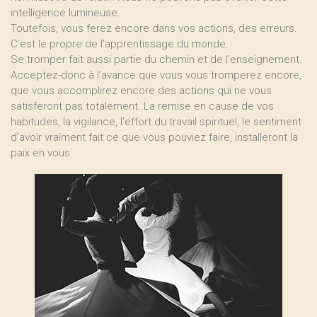
intelligence lumineuse.
Toutefois, vous ferez encore dans vos actions, des erreurs.
C’est le propre de l’apprentissage du monde.
Se tromper fait aussi partie du chemin et de l’enseignement.
Acceptez-donc à l’avance que vous vous tromperez encore,
que vous accomplirez encore des actions qui ne vous
satisferont pas totalement. La remise en cause de vos
habitudes, la vigilance, l’effort du travail spirituel, le sentiment
d’avoir vraiment fait ce que vous pouviez faire, installeront la
paix en vous.