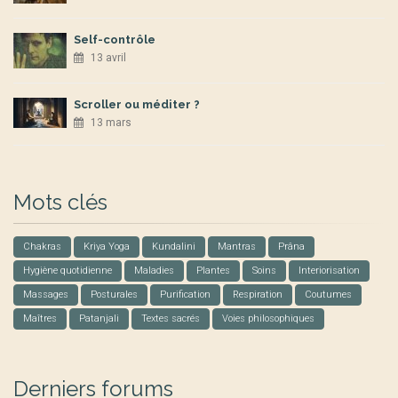
Self-contrôle
13 avril
Scroller ou méditer ?
13 mars
Mots clés
Chakras
Kriya Yoga
Kundalini
Mantras
Prâna
Hygiène quotidienne
Maladies
Plantes
Soins
Interiorisation
Massages
Posturales
Purification
Respiration
Coutumes
Maîtres
Patanjali
Textes sacrés
Voies philosophiques
Derniers forums