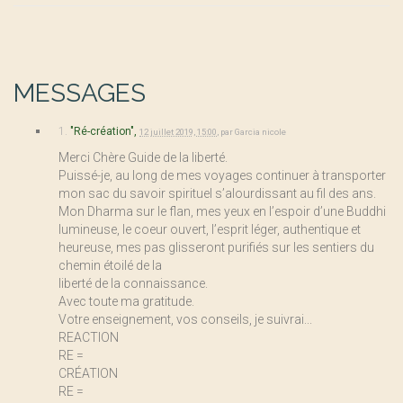
MESSAGES
1.
"Ré-création",
12 juillet 2019, 15:00
,
par
Garcia nicole
Merci Chère Guide de la liberté.
Puissé-je, au long de mes voyages continuer à transporter
mon sac du savoir spirituel s’alourdissant au fil des ans.
Mon Dharma sur le flan, mes yeux en l’espoir d’une Buddhi
lumineuse, le coeur ouvert, l’esprit léger, authentique et
heureuse, mes pas glisseront purifiés sur les sentiers du
chemin étoilé de la
liberté de la connaissance.
Avec toute ma gratitude.
Votre enseignement, vos conseils, je suivrai...
REACTION
RE =
CRÉATION
RE =