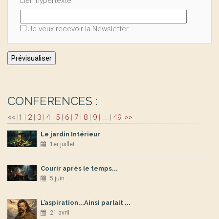
Lien hypertexte
Je veux recevoir la Newsletter
CONFERENCES :
<<
|
1
|
2
|
3
|
4
|
5
|
6
|
7
|
8
|
9
|
...
|
49
|
>>
Le jardin Intérieur
1er juillet
Courir après le temps...
5 juin
L’aspiration...Ainsi parlait ...
21 avril