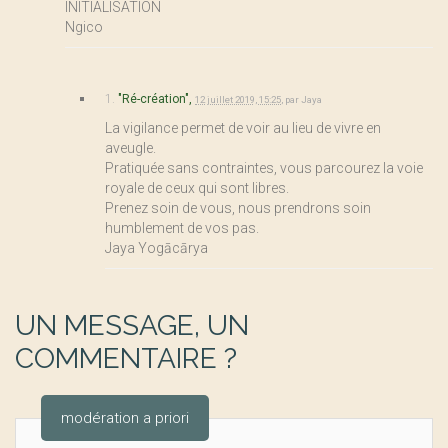
INITIALISATION
Ngico
1.
"Ré-création",
12 juillet 2019, 15:25
,
par
Jaya
La vigilance permet de voir au lieu de vivre en
aveugle.
Pratiquée sans contraintes, vous parcourez la voie
royale de ceux qui sont libres.
Prenez soin de vous, nous prendrons soin
humblement de vos pas.
Jaya Yogācārya
UN MESSAGE, UN
COMMENTAIRE ?
modération a priori