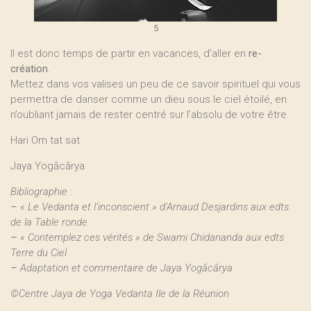
5
Il est donc temps de partir en vacances, d’aller en
re-
création
.
Mettez dans vos valises un peu de ce savoir spirituel qui vous
permettra de danser comme un dieu sous le ciel étoilé, en
n’oubliant jamais de rester centré sur l’absolu de votre être.
Hari Om tat sat
Jaya Yogācārya
Bibliographie :
–
« Le Vedanta et l’inconscient » d’Arnaud Desjardins aux edts
de la Table ronde
–
« Contemplez ces vérités » de Swami Chidananda aux edts
Terre du Ciel
–
Adaptation et commentaire de Jaya Yogācārya
©Centre Jaya de Yoga Vedanta Ile de la Réunion