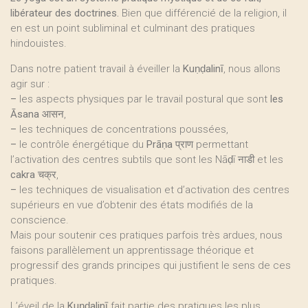
libérateur des doctrines.
Bien que différencié de la religion, il
en est un point subliminal et culminant des pratiques
hindouistes.
Dans notre patient travail à éveiller la
Kuṇḍalinī
, nous allons
agir sur :
–
les aspects physiques par le travail postural que sont
les
Āsana
आसन,
–
les techniques de concentrations poussées,
–
le contrôle énergétique du
Prāṇa
प्राण permettant
l’activation des centres subtils que sont les Nāḍī नाडी et les
cakra
चक्र,
–
les techniques de visualisation et d’activation des centres
supérieurs en vue d’obtenir des états modifiés de la
conscience.
Mais pour soutenir ces pratiques parfois très ardues, nous
faisons parallèlement un apprentissage théorique et
progressif des grands principes qui justifient le sens de ces
pratiques.
L’éveil de la
Kuṇḍalinī
fait partie des pratiques les plus