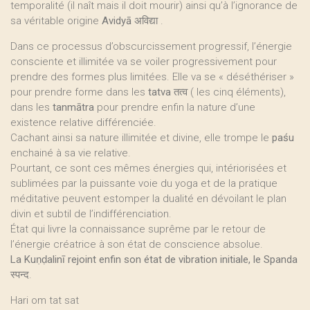
temporalité (il naît mais il doit mourir) ainsi qu’à l’ignorance de
sa véritable origine
Avidyā
अविद्या .
Dans ce processus d’obscurcissement progressif, l’énergie
consciente et illimitée va se voiler progressivement pour
prendre des formes plus limitées. Elle va se « déséthériser »
pour prendre forme dans les
tatva
तत्व ( les cinq éléments),
dans les
tanmātra
pour prendre enfin la nature d’une
existence relative différenciée.
Cachant ainsi sa nature illimitée et divine, elle trompe le
paśu
enchainé à sa vie relative.
Pourtant, ce sont ces mêmes énergies qui, intériorisées et
sublimées par la puissante voie du yoga et de la pratique
méditative peuvent estomper la dualité en dévoilant le plan
divin et subtil de l’indifférenciation.
État qui livre la connaissance suprême par le retour de
l’énergie créatrice à son état de conscience absolue.
La Kuṇḍalinī rejoint enfin son état de vibration initiale, le Spanda
स्पन्द
.
Hari om tat sat