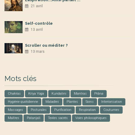
21 avril
Self-contrôle
13 avril
Scroller ou méditer ?
13 mars
Mots clés
Chakras
Kriya Yoga
Kundalini
Mantras
Prâna
Hygiène quotidienne
Maladies
Plantes
Soins
Interiorisation
Massages
Posturales
Purification
Respiration
Coutumes
Maîtres
Patanjali
Textes sacrés
Voies philosophiques