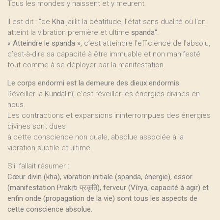
Tous les mondes y naissent et y meurent.
Il est dit : "de
Kha
jaillit la béatitude, l’état sans dualité où l’on
atteint la vibration première et ultime
spanda
".
« Atteindre le spanda »
, c’est atteindre l’efficience de l’absolu,
c’est-à-dire sa capacité à être immuable et non manifesté
tout comme à se déployer par la manifestation.
Le corps endormi est la demeure des dieux endormis.
Réveiller la Kuṇḍalinī, c’est réveiller les énergies divines en
nous.
Les contractions et expansions ininterrompues des énergies
divines sont dues
à cette conscience non duale, absolue associée à la
vibration subtile et ultime.
S’il fallait résumer :
Cœur divin (kha), vibration initiale (spanda, énergie), essor
(manifestation Prakṛti प्रकृति), ferveur (Vīrya, capacité à agir) et
enfin onde (propagation de la vie) sont tous les aspects de
cette conscience absolue.