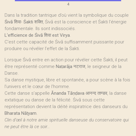
4
Dans la tradition tantrique d’où vient la symbolique du couple
Śivā
शिवा-
Śakti
शक्ति, Śivā est la conscience et Śakti l’énergie
fondamentale. Ils sont indissociés.
L’efficience de Śivā शिवा est Virya
.
C’est cette capacité de Śivā suffisamment puissante pour
produire ou révéler l’effet de la Śakti.
Lorsque Śivā entre en action pour révéler cette Śakti, il peut
être représenté comme
Naṭarāja
नटराज, le seigneur de la
Danse.
Sa danse mystique, libre et spontanée, a pour scène à la fois
l’univers et le cœur de l’homme.
Cette danse s’appelle
Ānanda Tāṇḍava
आनन्द ताण्डव, la danse
extatique ou danse de la félicité. Śivā sous cette
représentation devient la déité inspiratrice des danseurs du
Bharata Nāṭyam
.
Clin d’œil à notre amie spirituelle danseuse du conservatoire qui
ne peut être là ce soir...