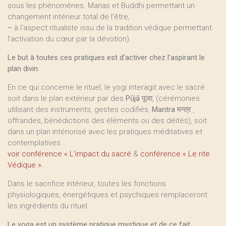
sous les phénomènes. Manas et Buddhi permettant un
changement intérieur total de l’être,
–
à l’aspect ritualiste issu de la tradition védique permettant
l’activation du cœur par la dévotion).
Le but à toutes ces pratiques est d’activer chez l’aspirant le
plan divin.
En ce qui concerne le rituel, le yogi interagit avec le sacré
soit dans le plan extérieur par des
Pūjā
पूजा, (cérémonies
utilisant des instruments, gestes codifiés,
Mantra
मन्त्र ,
offrandes, bénédictions des éléments ou des déités), soit
dans un plan intériorisé avec les pratiques méditatives et
contemplatives.
voir conférence « L’impact du sacré
&
conférence « Le rite
Védique »
.
Dans le sacrifice intérieur, toutes les fonctions
physiologiques, énergétiques et psychiques remplaceront
les ingrédients du rituel.
Le yoga est un système pratique mystique et de ce fait,