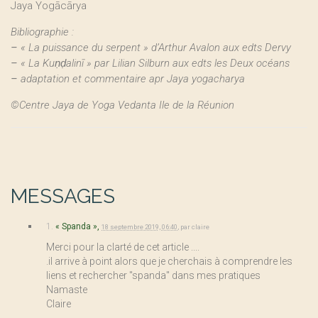
Jaya Yogācārya
Bibliographie :
–
« La puissance du serpent » d’Arthur Avalon aux edts Dervy
–
« La Kuṇḍalinī » par Lilian Silburn aux edts les Deux océans
–
adaptation et commentaire apr Jaya yogacharya
©Centre Jaya de Yoga Vedanta Ile de la Réunion
MESSAGES
1.
« Spanda »,
18 septembre 2019, 06:40
,
par
claire
Merci pour la clarté de cet article ....
.il arrive à point alors que je cherchais à comprendre les
liens et rechercher "spanda" dans mes pratiques
Namaste
Claire