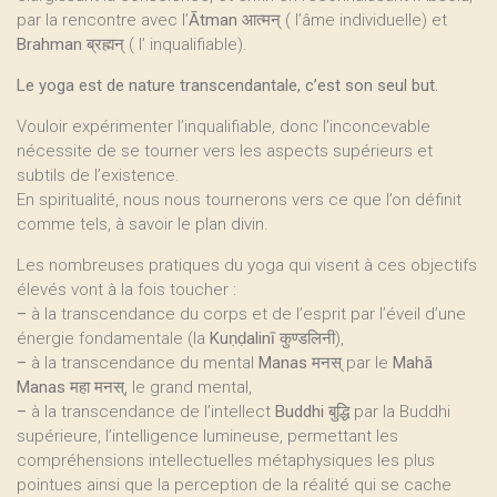
par la rencontre avec l’
Ātman
आत्मन् ( l’âme individuelle) et
Brahman
ब्रह्मन् ( l’ inqualifiable).
Le yoga est de nature transcendantale, c’est son seul but.
Vouloir expérimenter l’inqualifiable, donc l’inconcevable
nécessite de se tourner vers les aspects supérieurs et
subtils de l’existence.
En spiritualité, nous nous tournerons vers ce que l’on définit
comme tels, à savoir le plan divin.
Les nombreuses pratiques du yoga qui visent à ces objectifs
élevés vont à la fois toucher :
–
à la transcendance du corps et de l’esprit par l’éveil d’une
énergie fondamentale (la
Kuṇḍalinī
कुण्डलिनी),
–
à la transcendance du mental
Manas
मनस् par le
Mahā
Manas
महा मनस्, le grand mental,
–
à la transcendance de l’intellect
Buddhi
बुद्धि par la Buddhi
supérieure, l’intelligence lumineuse, permettant les
compréhensions intellectuelles métaphysiques les plus
pointues ainsi que la perception de la réalité qui se cache