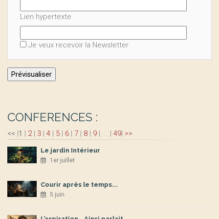
Lien hypertexte
Je veux recevoir la Newsletter
CONFERENCES :
<<
|
1
|
2
|
3
|
4
|
5
|
6
|
7
|
8
|
9
|
...
|
49
|
>>
Le jardin Intérieur
1er juillet
Courir après le temps...
5 juin
L’aspiration...Ainsi parlait ...