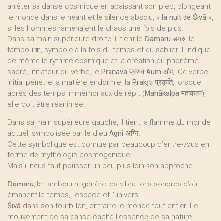
arrêter sa danse cosmique en abaissant son pied, plongeant
le monde dans le néant et le silence absolu, «
la nuit de Śivā
»,
si les hommes ramenaient le chaos une fois de plus.
Dans sa main supérieure droite, il tient le
Ḍamaru
डमरु, le
tambourin, symbole à la fois du temps et du sablier. Il indique
de même le rythme cosmique et la création du phonème
sacré, initiateur du verbe, le
Praṇava
प्रणव
Aum
औम्. Ce verbe
initial pénètre la matière endormie, la
Prakṛti
प्रकृति, lorsque
après des temps immémoriaux de répit (
Mahākalpa
महाकल्प),
elle doit être réanimée.
Dans sa main supérieure gauche, il tient la flamme du monde
actuel, symbolisée par le dieu
Agni
अग्नि.
Cette symbolique est connue par beaucoup d’entre-vous en
terme de mythologie cosmogonique.
Mais il nous faut pousser un peu plus loin son approche.
Ḍamaru
, le tambourin, génère les vibrations sonores d’où
émanent le temps, l’espace et l’univers.
Śivā
dans son tourbillon, entraîne le monde tout entier. Le
mouvement de sa danse cache l’essence de sa nature