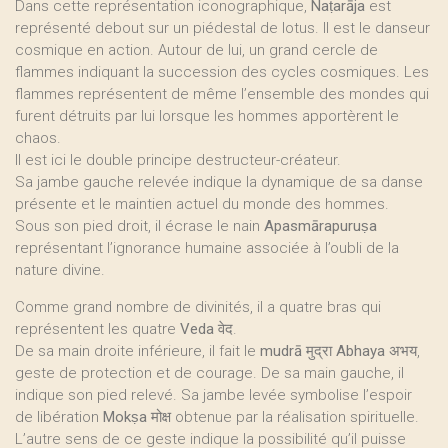
Dans cette représentation iconographique,
Naṭarāja
est
représenté debout sur un piédestal de lotus. Il est le danseur
cosmique en action. Autour de lui, un grand cercle de
flammes indiquant la succession des cycles cosmiques. Les
flammes représentent de même l’ensemble des mondes qui
furent détruits par lui lorsque les hommes apportèrent le
chaos.
Il est ici le double principe destructeur-créateur.
Sa jambe gauche relevée indique la dynamique de sa danse
présente et le maintien actuel du monde des hommes.
Sous son pied droit, il écrase le nain
Apasmārapuruṣa
représentant l’ignorance humaine associée à l’oubli de la
nature divine.
Comme grand nombre de divinités, il a quatre bras qui
représentent les quatre
Veda
वेद.
De sa main droite inférieure, il fait le
mudrā
मुद्रा
Abhaya
अभय,
geste de protection et de courage. De sa main gauche, il
indique son pied relevé. Sa jambe levée symbolise l’espoir
de libération
Mokṣa
मोक्ष obtenue par la réalisation spirituelle.
L’autre sens de ce geste indique la possibilité qu’il puisse