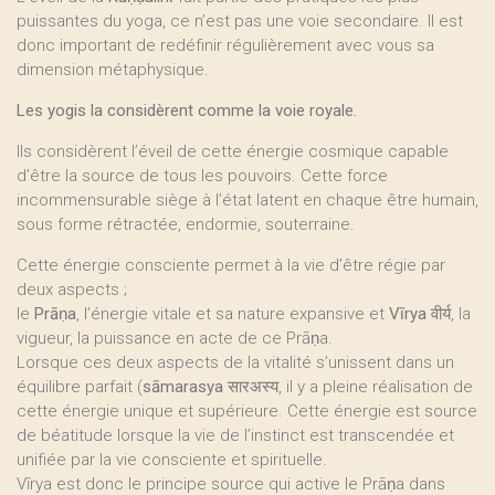
puissantes du yoga, ce n’est pas une voie secondaire. Il est
donc important de redéfinir régulièrement avec vous sa
dimension métaphysique.
Les yogis la considèrent comme la voie royale.
Ils considèrent l’éveil de cette énergie cosmique capable
d’être la source de tous les pouvoirs. Cette force
incommensurable siège à l’état latent en chaque être humain,
sous forme rétractée, endormie, souterraine.
Cette énergie consciente permet à la vie d’être régie par
deux aspects ;
le
Prāṇa
, l’énergie vitale et sa nature expansive et
Vīrya
वीर्य, la
vigueur, la puissance en acte de ce Prāṇa.
Lorsque ces deux aspects de la vitalité s’unissent dans un
équilibre parfait (
sāmarasya
सारअस्य, il y a pleine réalisation de
cette énergie unique et supérieure. Cette énergie est source
de béatitude lorsque la vie de l’instinct est transcendée et
unifiée par la vie consciente et spirituelle.
Vīrya est donc le principe source qui active le Prāṇa dans