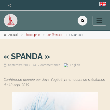
Accueil
Philosophie
Conférences
« Spanda »
« SPANDA »
Septembre 2019
2 commentaires
- English
Conférence donnée par Jaya Yogācārya en cours de méditation
du 13 sept 2019