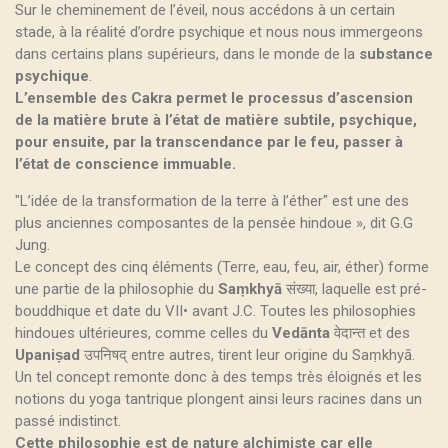
Sur le cheminement de l’éveil, nous accédons à un certain
stade, à la réalité d’ordre psychique et nous nous immergeons
dans certains plans supérieurs, dans le monde de la
substance
psychique
.
L’ensemble des Cakra permet le processus d’ascension
de la matière brute à l’état de matière subtile, psychique,
pour ensuite, par la transcendance par le feu, passer à
l’état de conscience immuable.
"L’idée de la transformation de la terre à l’éther" est une des
plus anciennes composantes de la pensée hindoue », dit G.G
Jung.
Le concept des cinq éléments (Terre, eau, feu, air, éther) forme
une partie de la philosophie du
Saṃkhyā
संख्या, laquelle est pré-
bouddhique et date du VII• avant J.C. Toutes les philosophies
hindoues ultérieures, comme celles du
Vedānta
वेदान्त et des
Upaniṣad
उपनिषद् entre autres, tirent leur origine du Saṃkhyā.
Un tel concept remonte donc à des temps très éloignés et les
notions du yoga tantrique plongent ainsi leurs racines dans un
passé indistinct.
Cette philosophie est de nature alchimiste car elle