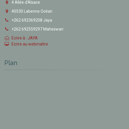
4 Allée d’Alsace
40530 Labenne Océan
+262 692369208 Jaya
+262 692559297 Maheswari
Ecrire à : JAYA
Ecrire au webmaître
Plan