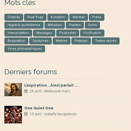
Mots clés
Chakras
Kriya Yoga
Kundalini
Mantras
Prâna
Hygiène quotidienne
Maladies
Plantes
Soins
Interiorisation
Massages
Posturales
Purification
Respiration
Coutumes
Maîtres
Patanjali
Textes sacrés
Voies philosophiques
Derniers forums
L’aspiration...Ainsi parlait ...
26 avril - Medvesek marc
One Quiet One
13 avril - isabelle bacquenois