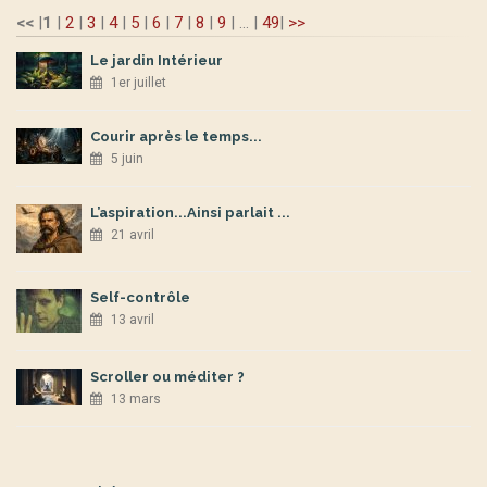
<<
|
1
|
2
|
3
|
4
|
5
|
6
|
7
|
8
|
9
|
...
|
49
|
>>
Le jardin Intérieur
1er juillet
Courir après le temps...
5 juin
L’aspiration...Ainsi parlait ...
21 avril
Self-contrôle
13 avril
Scroller ou méditer ?
13 mars