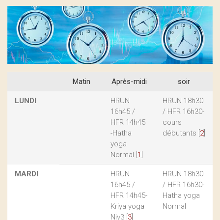
Matin
Après-midi
soir
LUNDI
HRUN
HRUN 18h30
16h45 /
/ HFR 16h30-
HFR 14h45
cours
-Hatha
débutants
[
2
]
yoga
Normal
[
1
]
MARDI
HRUN
HRUN 18h30
16h45 /
/ HFR 16h30-
HFR 14h45-
Hatha yoga
Kriya yoga
Normal
Niv3
[
3
]