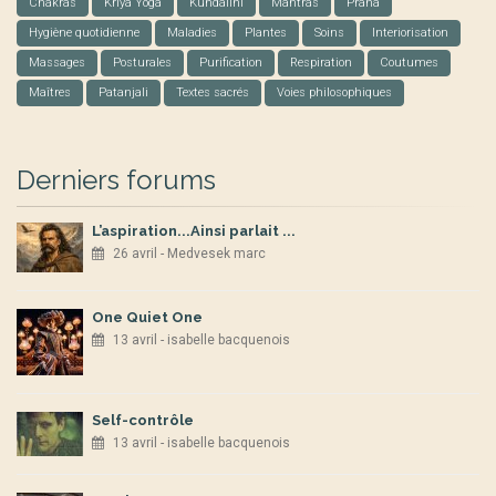
Chakras
Kriya Yoga
Kundalini
Mantras
Prâna
Hygiène quotidienne
Maladies
Plantes
Soins
Interiorisation
Massages
Posturales
Purification
Respiration
Coutumes
Maîtres
Patanjali
Textes sacrés
Voies philosophiques
Derniers forums
L’aspiration...Ainsi parlait ...
26 avril - Medvesek marc
One Quiet One
13 avril - isabelle bacquenois
Self-contrôle
13 avril - isabelle bacquenois