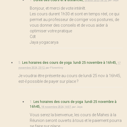
26 août 2022, 08:52
,
par
Jaya
Bonjour, et merci de vote intérêt.
Les cours durent 1h30 et sont en temps réel, ce qui
permet au professeur de corriger vos postures, de
vous donner des conseils et de vous aider à
optimiser votre pratique
Cdt
Jaya yogacarya
5.
Les horaires des cours de yoga :lundi 25 novembre à 16h45,
17
novembre 2024, 23:12
,
par
Florentiny
Je voudrai être présente au cours de lundi 25 nov à 16h45,
est-il possible de payer sur place ?
1.
Les horaires des cours de yoga :lundi 25 novembre à
16h45,
18 novembre 2024, 14:07
,
par
Jaya
Vous serez la bienvenue, les cours de Mahes à la
Réunion seront ouverts à tous et le paiement pourra
se faire sur place.