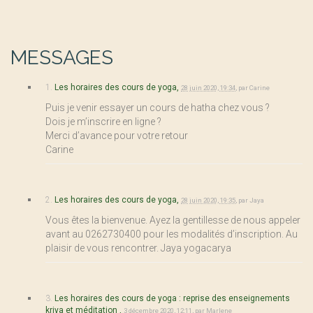
MESSAGES
1.
Les horaires des cours de yoga,
28 juin 2020, 19:34
,
par
Carine
Puis je venir essayer un cours de hatha chez vous ?
Dois je m’inscrire en ligne ?
Merci d’avance pour votre retour
Carine
2.
Les horaires des cours de yoga,
28 juin 2020, 19:35
,
par
Jaya
Vous êtes la bienvenue. Ayez la gentillesse de nous appeler
avant au 0262730400 pour les modalités d’inscription. Au
plaisir de vous rencontrer. Jaya yogacarya
3.
Les horaires des cours de yoga : reprise des enseignements
kriya et méditation ,
3 décembre 2020, 12:11
,
par
Marlene