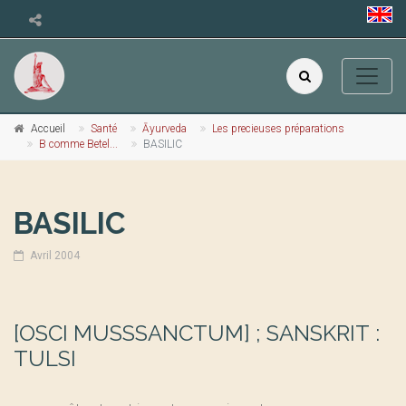
Accueil
Santé
Āyurveda
Les precieuses préparations
B comme Betel...
BASILIC
BASILIC
Avril 2004
[OSCI MUSSSANCTUM] ; SANSKRIT :
TULSI