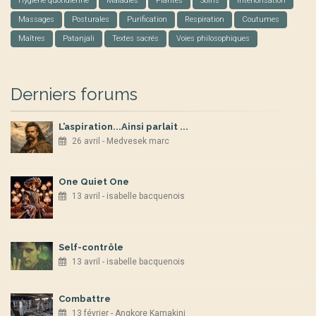
Hygiène quotidienne
Maladies
Plantes
Soins
Interiorisation
Massages
Posturales
Purification
Respiration
Coutumes
Maîtres
Patanjali
Textes sacrés
Voies philosophiques
Derniers forums
L’aspiration...Ainsi parlait ...
26 avril - Medvesek marc
One Quiet One
13 avril - isabelle bacquenois
Self-contrôle
13 avril - isabelle bacquenois
Combattre
13 février - Angkore Kamakini