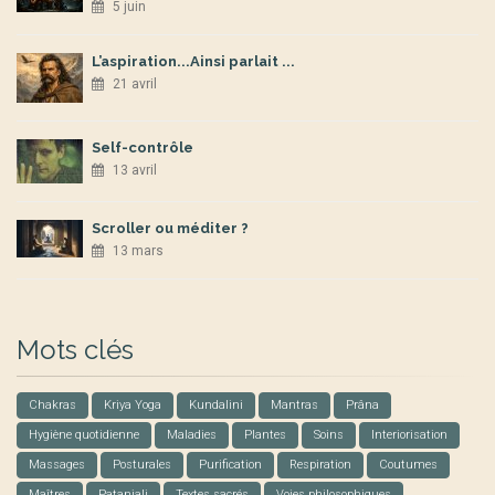
5 juin
L’aspiration...Ainsi parlait ...
21 avril
Self-contrôle
13 avril
Scroller ou méditer ?
13 mars
Mots clés
Chakras
Kriya Yoga
Kundalini
Mantras
Prâna
Hygiène quotidienne
Maladies
Plantes
Soins
Interiorisation
Massages
Posturales
Purification
Respiration
Coutumes
Maîtres
Patanjali
Textes sacrés
Voies philosophiques