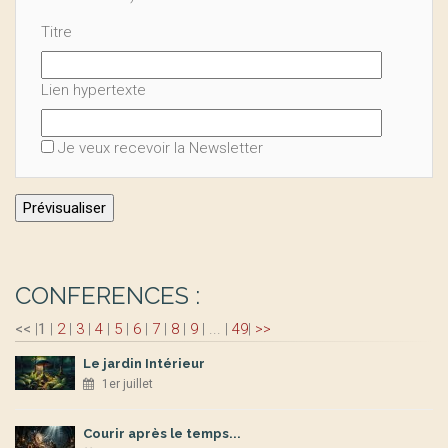
Titre
Lien hypertexte
Je veux recevoir la Newsletter
CONFERENCES :
<<
|
1
|
2
|
3
|
4
|
5
|
6
|
7
|
8
|
9
|
...
|
49
|
>>
Le jardin Intérieur
1er juillet
Courir après le temps...