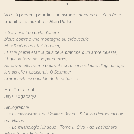
1
Voici à présent pour finir, un hymne anonyme du Xe siècle
traduit du sanskrit par
Alain Porte
.
« S’il y avait un puits d’encre
bleue comme une montagne au crépuscule,
Et si l’océan en était l’encrier,
Et si la plume était la plus belle branche d’un arbre céleste,
Et que la terre soit le parchemin,
Sarasvatī elle-même pourrait écrire sans relâche d’âge en âge,
jamais elle n’épuiserait, Ô Seigneur,
l’immensité insondable de ta nature ! »
Hari Om tat sat
Jaya Yogācārya
Bibliographie :
–
« L’hindouisme » de Giuliano Boccali & Cinzia Pieruccini aux
edt Hazan
–
« La mythologie Hindoue - Tome II -Śiva » de Vasindhara
Filiozath aux Edts Agamat