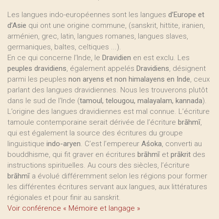
Les langues indo-européennes sont les langues
d’Europe et
d’Asie
qui ont une origine commune, (sanskrit, hittite, iranien,
arménien, grec, latin, langues romanes, langues slaves,
germaniques, baltes, celtiques ...).
En ce qui concerne l’Inde, le
Dravidien
en est exclu. Les
peuples dravidiens
, également appelés
Dravidiens
, désignent
parmi les peuples
non aryens et non himalayens en Inde
, ceux
parlant des langues dravidiennes. Nous les trouverons plutôt
dans le sud de l’Inde (
tamoul, telougou, malayalam, kannada
).
L’origine des langues dravidiennes est mal connue. L’écriture
tamoule contemporaine serait dérivée de l’écriture
brāhmī
,
qui est également la source des écritures du groupe
linguistique
indo-aryen
. C’est l’empereur
Aśoka
, converti au
bouddhisme, qui fit graver en écritures
brāhmī
et
prākrit
des
instructions spirituelles. Au cours des siècles, l’écriture
brāhmī
a évolué différemment selon les régions pour former
les différentes écritures servant aux langues, aux littératures
régionales et pour finir au sanskrit.
Voir conférence « Mémoire et langage »