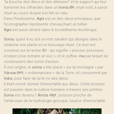
"la bouche des dieux et des déesses" et le support qui leur
transmet les offrandes dans un
homa
होम, rituel votif, à savoir
rituel au cours duquel est fait un vœu.
Dans l’hindouisme,
Agni
est un des dieux principaux, que
l’iconographie représente chevauchant un bélier.
Agni
est aussi vénéré dans le bouddhisme ésotérique.
Soma
, quant à lui, est un mot sanskrit qui désigne dans le
védisme une plante et un breuvage rituel. Ce mot est
construit sur la racine
SU
- qui signifie « presser, pressurer,
écraser pour extraire un suc », et le suffixe -
ma
par lequel se
construisent des noms d’action.
À son origine, le
soma
a été placé « sur la montagne » par
Váruṇa
वरुण, « ordonnanceur » de la Terre, et consommé par
Indra
, pour faire de lui le roi des dieux.
Il était censé donner l’immortalité aux dieux. Cette boisson
est passée dans la culture humaine à travers ses prêtres.
Soma
est devenu l’
Amṛta
अमृत , boisson proche de
l’ambroisie de la mythologie grecque, source d’immortalité.