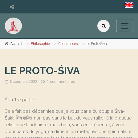
Accueil
Philosophie
Conférences
Le Proto-Śiva
LE PROTO-ŚIVA
Décembre 2022
1 commentaires
Śiva 1re partie
Cela fait des décennies que je vous parle du couple
Śiva-
Śakti
शिव शक्ति, non pas dans le but de vous rallier à la pratique
religieuse hindouiste, mais bien, vous en présenter, à vous,
pratiquants du yoga, sa dimension métaphysique spiritualiste