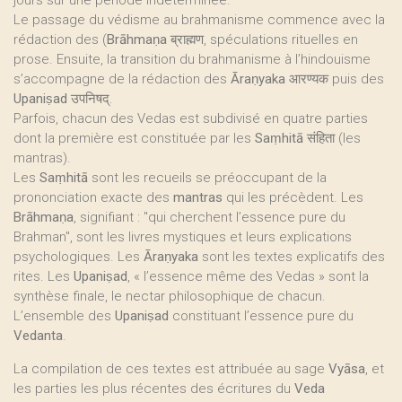
jours sur une période indéterminée.
Le passage du védisme au brahmanisme commence avec la
rédaction des (
Brāhmaṇa
ब्राह्मण, spéculations rituelles en
prose. Ensuite, la transition du brahmanisme à l’hindouisme
s’accompagne de la rédaction des
Āraṇyaka
आरण्यक puis des
Upaniṣad
उपनिषद्.
Parfois, chacun des Vedas est subdivisé en quatre parties
dont la première est constituée par les
Saṃhitā
संहिता (les
mantras).
Les
Saṃhitā
sont les recueils se préoccupant de la
prononciation exacte des
mantras
qui les précèdent. Les
Brāhmaṇa
, signifiant : "qui cherchent l’essence pure du
Brahman", sont les livres mystiques et leurs explications
psychologiques. Les
Āraṇyaka
sont les textes explicatifs des
rites. Les
Upaniṣad
, « l’essence même des Vedas » sont la
synthèse finale, le nectar philosophique de chacun.
L’ensemble des
Upaniṣad
constituant l’essence pure du
Vedanta
.
La compilation de ces textes est attribuée au sage
Vyāsa
, et
les parties les plus récentes des écritures du
Veda