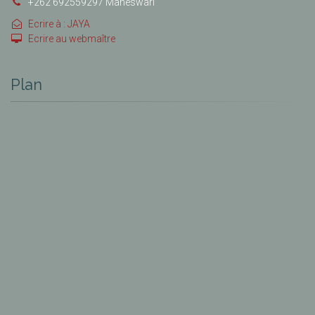
+262 692559297 Maheswari
Ecrire à : JAYA
Ecrire au webmaître
Plan