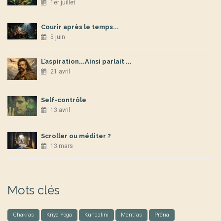
1er juillet
Courir après le temps...
5 juin
L’aspiration...Ainsi parlait ...
21 avril
Self-contrôle
13 avril
Scroller ou méditer ?
13 mars
Mots clés
Chakras
Kriya Yoga
Kundalini
Mantras
Prâna