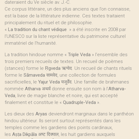
dateraient du Ve siècle av. J.-C.
Ce corpus littéraire, un des plus anciens que l’on connaisse,
est la base de la littérature indienne. Ces textes traitaient
principalement du rituel et de philosophie.
«
La tradition du chant védique
» a été inscrite en 2008 par
l’UNESCO sur la liste représentative du patrimoine culturel
immatériel de l’humanité.
La tradition hindoue nomme «
Triple Veda
» l’ensemble des
trois premiers recueils de textes. Un recueil de poèmes
(stances) forme le
Ṛgveda
ऋग्वेद. Un recueil de chants rituels
forme le
Sāmaveda
सामवेद, une collection de formules
sacrificielles, le
Yajur Veda
यजुर्वेद. Une famille de brahmanes
nommée
Atharva
अथर्व donne ensuite son nom à l’
Atharva-
Veda
, livre de magie blanche et noire, qui est accepté
finalement et constitue le «
Quadruple-Veda
».
Les dieux des
Aryas
deviendront marginaux dans le panthéon
hindou ultérieur. Ils seront surtout représentés dans les
temples comme les gardiens des points cardinaux,
les
Aṣṭa Dikpāla
अष्ट दिक्पाल, les huit gardiens auxquels