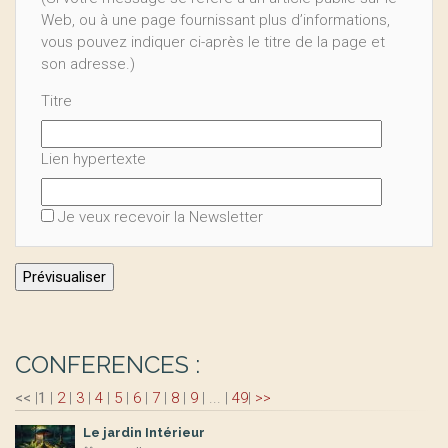
Web, ou à une page fournissant plus d’informations,
vous pouvez indiquer ci-après le titre de la page et
son adresse.)
Titre
Lien hypertexte
Je veux recevoir la Newsletter
CONFERENCES :
<<
|
1
|
2
|
3
|
4
|
5
|
6
|
7
|
8
|
9
|
...
|
49
|
>>
Le jardin Intérieur