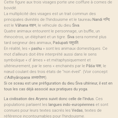
Cette figure aux trois visages porte une coiffure à cornes de
bovidé.
La multiplicité des visages est un trait commun des
principales divinités de l’hindouisme et le taureau
Nandi
नन्दि
est le
Vāhana
वाहन, le véhicule du dieu
Śiva
.
Quatre animaux entourent le personnage, un buffle, un
rhinocéros, un éléphant et un tigre.
Śiva
sera nommé plus
tard seigneur des animaux,
Paśupati
पशुपति.
En réalité, les «
pashu
» sont les animaux domestiques. Ce
mot d’ailleurs doit être interprété aussi dans le sens
symbolique « d’ âmes » et métaphysiquement et
ultérieurement, par le sens « enchainés par le
Pāśa
पाश, le
nœud coulant des trois états de "non éveil". (Voir concept
d’
Adhyāropaṇa
अध्यारोपण).
Si ce sceau est une préfiguration du dieu Śiva ultérieur, il est en
tous les cas déjà associé aux pratiques du yoga.
La civilisation des Aryens suivit donc celle de l’Indus.
Ces
populations parlaient les
langues indo-européennes
et sont
connues pour leurs textes sacrés les
Vedas
, textes de
référence incontournables pour l’hindouisme.