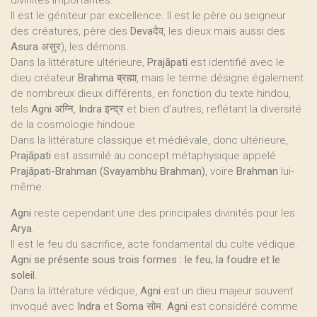
divinités importantes.
Il est le géniteur par excellence. Il est le père ou seigneur
des créatures, père des
Deva
देव, les dieux mais aussi des
Asura
असुर), les démons.
Dans la littérature ultérieure,
Prajāpati
est identifié avec le
dieu créateur
Brahma
ब्रह्मा, mais le terme désigne également
de nombreux dieux différents, en fonction du texte hindou,
tels
Agni
अग्नि,
Indra
इन्द्र et bien d’autres, reflétant la diversité
de la cosmologie hindoue
Dans la littérature classique et médiévale, donc ultérieure,
Prajāpati
est assimilé au concept métaphysique appelé
Prajāpati-Brahman (Svayambhu Brahman)
, voire
Brahman
lui-
même.
Agni
reste cependant une des principales divinités pour les
Arya
.
Il est le feu du sacrifice, acte fondamental du culte védique.
Agni se présente sous trois formes : le feu, la foudre et le
soleil
.
Dans la littérature védique,
Agni
est un dieu majeur souvent
invoqué avec
Indra
et
Soma
सोम.
Agni
est considéré comme