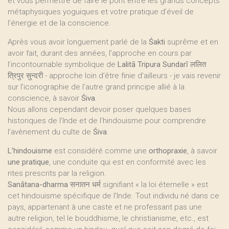
et vous permettre de faire le pont entre les grands concepts
métaphysiques yoguiques et votre pratique d’éveil de
l’énergie et de la conscience.
Après vous avoir longuement parlé de la
Śakti
suprême et en
avoir fait, durant des années, l’approche en cours par
l’incontournable symbolique de
Lalitā Tripura Sundarī
ललित
त्रिपुर सुन्दरी - approche loin d’être finie d’ailleurs - je vais revenir
sur l’iconographie de l’autre grand principe allié à la
conscience, à savoir
Śiva
.
Nous allons cependant devoir poser quelques bases
historiques de l’Inde et de l’hindouisme pour comprendre
l’avènement du culte de
Śiva
.
L’hindouisme
est considéré comme une
orthopraxie
, à savoir
une pratique
, une conduite qui est en conformité avec les
rites prescrits par la religion.
Sanātana-dharma
सनातन धर्म signifiant « la loi éternelle » est
cet hindouisme spécifique de l’Inde. Tout individu né dans ce
pays, appartenant à une caste et ne professant pas une
autre religion, tel le bouddhisme, le christianisme, etc., est