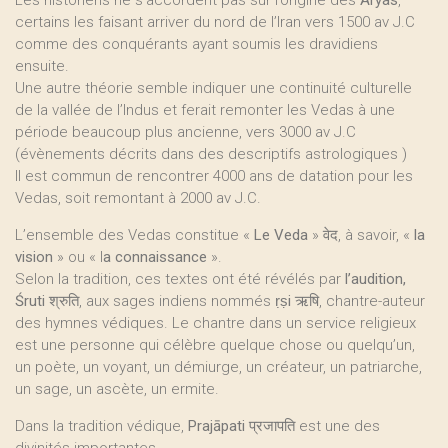
Les historiens ne s’accordent pas sur l’origine des
Aryas
,
certains les faisant arriver du nord de l’Iran vers 1500 av J.C
comme des conquérants ayant soumis les dravidiens
ensuite.
Une autre théorie semble indiquer une continuité culturelle
de la vallée de l’Indus et ferait remonter les Vedas à une
période beaucoup plus ancienne, vers 3000 av J.C
(évènements décrits dans des descriptifs astrologiques )
Il est commun de rencontrer 4000 ans de datation pour les
Vedas, soit remontant à 2000 av J.C.
L’ensemble des Vedas constitue «
Le Veda
» वेद, à savoir, «
la
vision
» ou « l
a connaissance
».
Selon la tradition, ces textes ont été révélés par
l’audition,
Śruti
श्रुति, aux sages indiens nommés
ṛṣi
ऋषि, chantre-auteur
des hymnes védiques. Le chantre dans un service religieux
est une personne qui célèbre quelque chose ou quelqu’un,
un poète, un voyant, un démiurge, un créateur, un patriarche,
un sage, un ascète, un ermite.
Dans la tradition védique,
Prajāpati
प्रजापति est une des