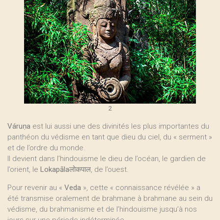
2
Váruṇa
est lui aussi une des divinités les plus importantes du
panthéon du védisme en tant que dieu du ciel, du « serment »
et de l’ordre du monde.
Il devient dans l’hindouisme le dieu de l’océan, le gardien de
l’orient, le
Lokapāla
लोकपाल, de l’ouest.
Pour revenir au «
Veda
», cette « connaissance révélée » a
été transmise oralement de brahmane à brahmane au sein du
védisme, du brahmanisme et de l’hindouisme jusqu’à nos