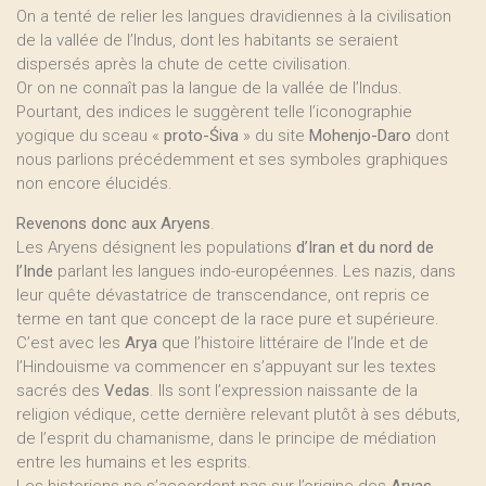
On a tenté de relier les langues dravidiennes à la civilisation
de la vallée de l’Indus, dont les habitants se seraient
dispersés après la chute de cette civilisation.
Or on ne connaît pas la langue de la vallée de l’Indus.
Pourtant, des indices le suggèrent telle l’iconographie
yogique du sceau «
proto-Śiva
» du site
Mohenjo-Daro
dont
nous parlions précédemment et ses symboles graphiques
non encore élucidés.
Revenons donc aux Aryens
.
Les Aryens désignent les populations
d’Iran et du nord de
l’Inde
parlant les langues indo-européennes. Les nazis, dans
leur quête dévastatrice de transcendance, ont repris ce
terme en tant que concept de la race pure et supérieure.
C’est avec les
Arya
que l’histoire littéraire de l’Inde et de
l’Hindouisme va commencer en s’appuyant sur les textes
sacrés des
Vedas
. Ils sont l’expression naissante de la
religion védique, cette dernière relevant plutôt à ses débuts,
de l’esprit du chamanisme, dans le principe de médiation
entre les humains et les esprits.