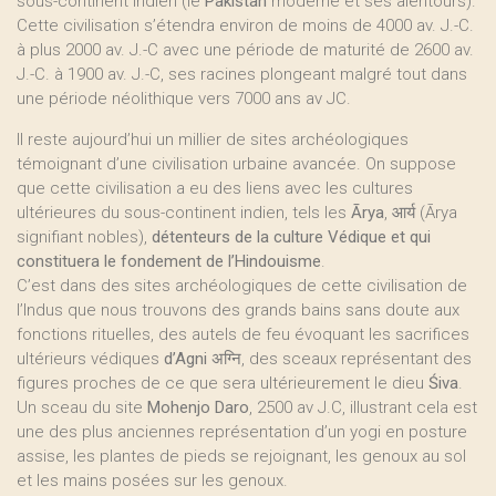
sous-continent indien (le
Pakistan
moderne et ses alentours).
Cette civilisation s’étendra environ de moins de 4000 av. J.-C.
à plus 2000 av. J.-C avec une période de maturité de 2600 av.
J.-C. à 1900 av. J.-C, ses racines plongeant malgré tout dans
une période néolithique vers 7000 ans av JC.
Il reste aujourd’hui un millier de sites archéologiques
témoignant d’une civilisation urbaine avancée. On suppose
que cette civilisation a eu des liens avec les cultures
ultérieures du sous-continent indien, tels les
Ārya
, आर्य (Ārya
signifiant nobles),
détenteurs de la culture Védique et qui
constituera le fondement de l’Hindouisme
.
C’est dans des sites archéologiques de cette civilisation de
l’Indus que nous trouvons des grands bains sans doute aux
fonctions rituelles, des autels de feu évoquant les sacrifices
ultérieurs védiques
d’Agni
अग्नि, des sceaux représentant des
figures proches de ce que sera ultérieurement le dieu
Śiva
.
Un sceau du site
Mohenjo Daro
, 2500 av J.C, illustrant cela est
une des plus anciennes représentation d’un yogi en posture
assise, les plantes de pieds se rejoignant, les genoux au sol
et les mains posées sur les genoux.