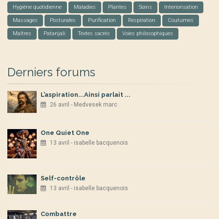
Hygiène quotidienne
Maladies
Plantes
Soins
Interiorisation
Massages
Posturales
Purification
Respiration
Coutumes
Maîtres
Patanjali
Textes sacrés
Voies philosophiques
Derniers forums
L’aspiration...Ainsi parlait ...
26 avril - Medvesek marc
One Quiet One
13 avril - isabelle bacquenois
Self-contrôle
13 avril - isabelle bacquenois
Combattre