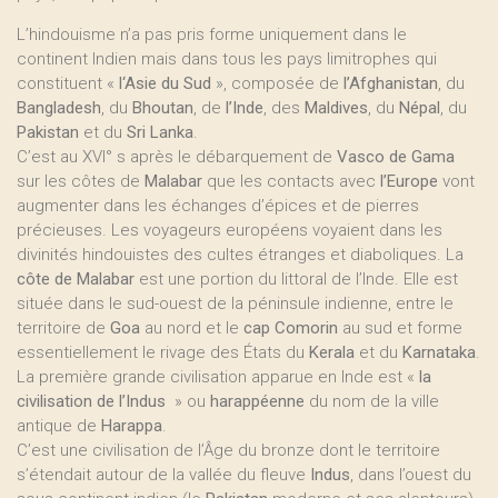
L’hindouisme n’a pas pris forme uniquement dans le
continent Indien mais dans tous les pays limitrophes qui
constituent «
l‘Asie du Sud
», composée de
l’Afghanistan
, du
Bangladesh
, du
Bhoutan
, de
l’Inde
, des
Maldives
, du
Népal
, du
Pakistan
et du
Sri Lanka
.
C’est au XVI° s après le débarquement de
Vasco de Gama
sur les côtes de
Malabar
que les contacts avec
l’Europe
vont
augmenter dans les échanges d’épices et de pierres
précieuses. Les voyageurs européens voyaient dans les
divinités hindouistes des cultes étranges et diaboliques. La
côte de Malabar
est une portion du littoral de l’Inde. Elle est
située dans le sud-ouest de la péninsule indienne, entre le
territoire de
Goa
au nord et le
cap Comorin
au sud et forme
essentiellement le rivage des États du
Kerala
et du
Karnataka
.
La première grande civilisation apparue en Inde est «
la
civilisation de l’Indus
» ou
harappéenne
du nom de la ville
antique de
Harappa
.
C’est une civilisation de l’Âge du bronze dont le territoire
s’étendait autour de la vallée du fleuve
Indus
, dans l’ouest du