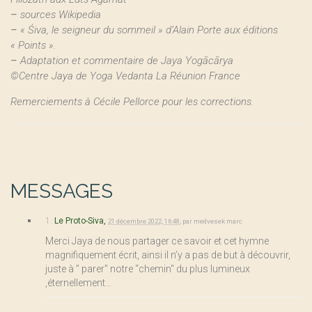
–
sources Wikipedia
–
« Śiva, le seigneur du sommeil » d’Alain Porte aux éditions
« Points ».
–
Adaptation et commentaire de Jaya Yogācārya
©Centre Jaya de Yoga Vedanta La Réunion France
Remerciements à Cécile Pellorce pour les corrections.
MESSAGES
1.
Le Proto-Siva,
21 décembre 2022, 16:48
,
par
medvesek marc
Merci Jaya de nous partager ce savoir et cet hymne
magnifiquement écrit, ainsi il n’y a pas de but à découvrir,
juste à ” parer" notre “chemin" du plus lumineux
,éternellement…