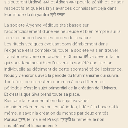
s’ajouteront
Ūrdhvā
ऊर्ध्व et
Adhaḥ
अधः pour le zénith et le nadir
respectifs et que les kriya avancés connaissant déjà dans
leur étude du
śrī yantra
श्री यन्त्र.
La société Aryenne védique était basée sur
l’accomplissement d’une vie heureuse et bien remplie sur la
terre, en accord avec les forces de la nature.
Les rituels védiques évoluant considérablement dans
l’exigence et la complexité, toute la société va s’en trouver
transformée voire renforcée. Le
Dharma
धर्म va devenir la loi
qui sous-tend aussi bien l’univers, la société que l’action
individuelle au détriment de cette spontanéité de l’existence.
Nous y viendrons avec la période du Brahmanisme qui suivra.
Toutefois, ce qui restera commun à ces différentes
périodes,
c’est le sujet primordial de la création de l’Univers.
Et c’est là que Śiva prend toute sa place.
Bien que la représentation du sujet va varier
considérablement selon les périodes, l’idée à la base est la
même, à savoir la création du monde par deux entités :
Puruṣa
पुरुष, le mâle et
Prakṛti
प्रकृति la femelle,
le non
caractérisé et le caractérisé.