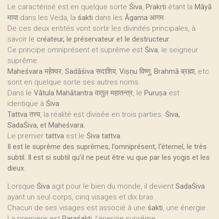
Le caractérisé est en quelque sorte
Śiva
,
Prakṛti
étant la
Māyā
माया dans les Veda, la
śakti
dans les
Āgama
आगम.
De ces deux entités vont sortir les divinités principales, à
savoir le
créateur, le préservateur et le destructeur
.
Ce principe omniprésent et suprême est
Śiva
, le seigneur
suprême.
Maheśvara
महेश्वर,
Sadāśiva
सदाशिव,
Viṣṇu
विष्णु,
Brahmā
ब्रह्मा, etc.
sont en quelque sorte ses autres noms.
Dans le
Vātula Mahātantra
वातुल महातन्त्र, le
Puruṣa
est
identique à
Śiva
.
Tattva
तत्त्व, la réalité est divisée en trois parties.
Śiva,
SadaŚiva, et Maheśvara.
Le premier
tattva
est le
Śiva tattva
.
Il est le suprême des suprêmes, l’omniprésent, l’éternel, le très
subtil. Il est si subtil qu’il ne peut être vu que par les yogis et les
dieux
.
Lorsque
Śiva
agit pour le bien du monde, il devient
SadaŚiva
ayant un seul corps, cinq visages et dix bras.
Chacun de ses visages est associé à une
śakti
, une énergie.
La première est
Paraśakti
, l’énergie suprême.