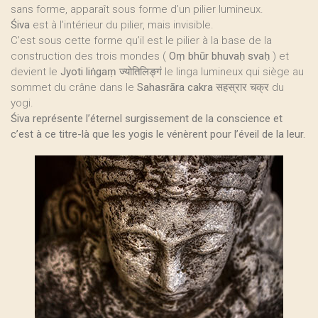
sans forme, apparaît sous forme d’un pilier lumineux.
Śiva
est à l’intérieur du pilier, mais invisible.
C’est sous cette forme qu’il est le pilier à la base de la
construction des trois mondes (
Oṃ bhūr bhuvaḥ svaḥ
) et
devient le
Jyoti liṅgaṃ
ज्योतिलिङ्गं le linga lumineux qui siège au
sommet du crâne dans le
Sahasrāra cakra
सहस्रार चक्र du
yogi.
Śiva représente l’éternel surgissement de la conscience et
c’est à ce titre-là que les yogis le vénèrent pour l’éveil de la leur.