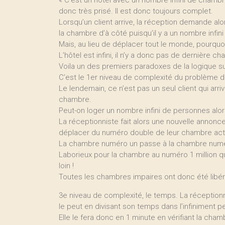
« C’est un hôtel avec un nombre infini de chambres
donc très prisé. Il est donc toujours complet.
Lorsqu’un client arrive, la réception demande a
la chambre d’à côté puisqu’il y a un nombre infi
Mais, au lieu de déplacer tout le monde, pourquo
L’hôtel est infini, il n’y a donc pas de dernière c
Voila un des premiers paradoxes de la logique sur 
C’est le 1er niveau de complexité du problème de
Le lendemain, ce n’est pas un seul client qui arr
chambre.
Peut-on loger un nombre infini de personnes alors 
La réceptionniste fait alors une nouvelle annon
déplacer du numéro double de leur chambre act
La chambre numéro un passe à la chambre numéro de
Laborieux pour la chambre au numéro 1 million qu
loin !
Toutes les chambres impaires ont donc été libér
3e niveau de complexité, le temps. La réceptionnist
le peut en divisant son temps dans l’infiniment pe
Elle le fera donc en 1 minute en vérifiant la chamb