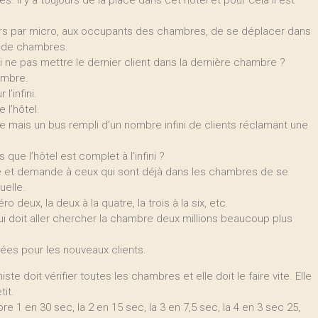
. Il y a toujours de la place dans cet hôtel et pour cela il est
lors par micro, aux occupants des chambres, de se déplacer dans
ni de chambres.
i ne pas mettre le dernier client dans la dernière chambre ?
hambre.
l’infini.
 l’hôtel.
ive mais un bus rempli d’un nombre infini de clients réclamant une
que l’hôtel est complet à l’infini ?
ce et demande à ceux qui sont déjà dans les chambres de se
uelle.
ux, la deux à la quatre, la trois à la six, etc.
i doit aller chercher la chambre deux millions beaucoup plus
ées pour les nouveaux clients.
e doit vérifier toutes les chambres et elle doit le faire vite. Elle
tit.
re 1 en 30 sec, la 2 en 15 sec, la 3 en 7,5 sec, la 4 en 3 sec 25,