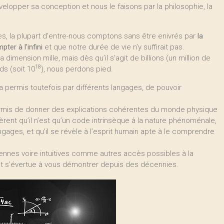
évelopper sa conception et nous le faisons par la philosophie, la
, la plupart d’entre-nous comptons sans être enivrés par
la
ter à l’infini
et que notre durée de vie n’y suffirait pas.
dimension mille, mais dès qu’il s’agit de billions (un million de
18
rds (soit 10
), nous perdons pied.
a permis toutefois par différents langages, de pouvoir
ermis de donner des explications cohérentes du monde physique
ent qu’il n’est qu’un code intrinsèque à la nature phénoménale,
ngages, et qu’il se révèle à l’esprit humain apte à le comprendre
ennes voire intuitives comme autres accès possibles à la
 s’évertue à vous démontrer depuis des décennies.