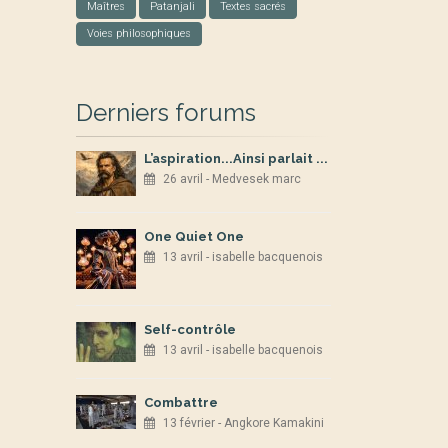
Maîtres
Patanjali
Textes sacrés
Voies philosophiques
Derniers forums
L’aspiration...Ainsi parlait ...
26 avril - Medvesek marc
One Quiet One
13 avril - isabelle bacquenois
Self-contrôle
13 avril - isabelle bacquenois
Combattre
13 février - Angkore Kamakini