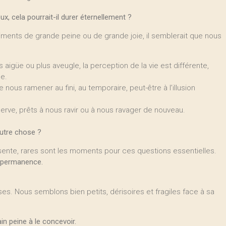
cela pourrait-il durer éternellement ?
nts de grande peine ou de grande joie, il semblerait que nous
igüe ou plus aveugle, la perception de la vie est différente,
ue.
nous ramener au fini, au temporaire, peut-être à l’illusion
serve, prêts à nous ravir ou à nous ravager de nouveau.
autre chose ?
ésente, rares sont les moments pour ces questions essentielles.
n permanence.
es. Nous semblons bien petits, dérisoires et fragiles face à sa
n peine à le concevoir.