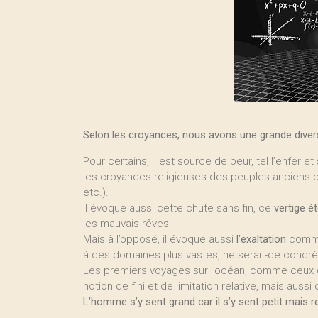
Selon les croyances, nous avons une grande diversit
Pour certains, il est source de peur, tel l’enfer e
les croyances religieuses des peuples anciens d
etc.).
Il évoque aussi cette chute sans fin, ce
vertige ét
les mauvais rêves.
Mais à l’opposé, il évoque aussi
l’exaltation
comme 
à des domaines plus vastes, ne serait-ce concrè
Les premiers voyages sur l’océan, comme ceux da
notion de fini et de limitation relative, mais aussi d
L’homme s’y sent grand car il s’y sent petit mais