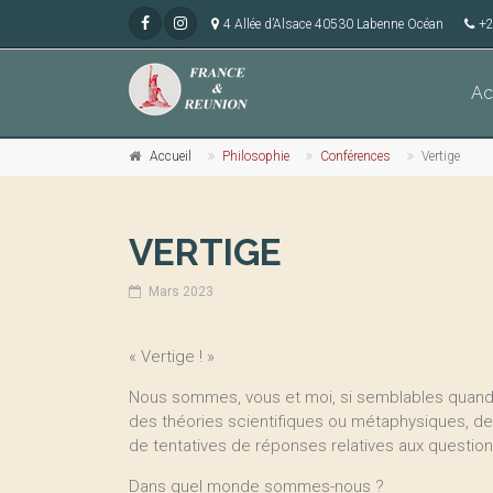
4 Allée d’Alsace 40530 Labenne Océan
+2
Ac
Accueil
Philosophie
Conférences
Vertige
VERTIGE
Mars 2023
« Vertige ! »
Nous sommes, vous et moi, si semblables quand
des théories scientifiques ou métaphysiques, de
de tentatives de réponses relatives aux questio
Dans quel monde sommes-nous ?