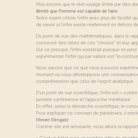
Plus encore que le réel voyage limité par des d
illimité que l’homme est capable de faire.
Notre esprit côtoie l’infini avec plus de facilité 
de savoir si l’infini existe réellement en dehors d
Du point de vue des mathématiques, dans le rappo
concevoir des idées de ces "choses" et leur appli
Sur ce principe, l’infini existerait puisque on pe
expérimenter l’infini qui par nature est "in-contou
Nous savons que ce que nous pouvons expériment
moment où nous développons une connaissance int
compréhension que celui de l’esprit analytique.
D’un point de vue scientifique, l’infini est « contre
pensée cartésienne et l’approche méditative.
En effet, selon la démarche scientifique, le conce
Pour expliquer ce concept de paradoxes, il exis
Steven Strogatz
.
Comme elle est amusante, nous allons la rapporte