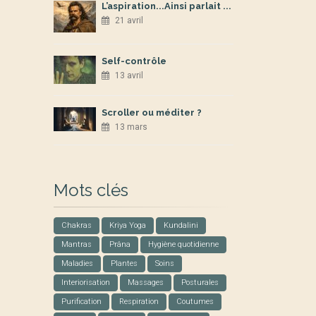
L’aspiration...Ainsi parlait ...
21 avril
Self-contrôle
13 avril
Scroller ou méditer ?
13 mars
Mots clés
Chakras
Kriya Yoga
Kundalini
Mantras
Prâna
Hygiène quotidienne
Maladies
Plantes
Soins
Interiorisation
Massages
Posturales
Purification
Respiration
Coutumes