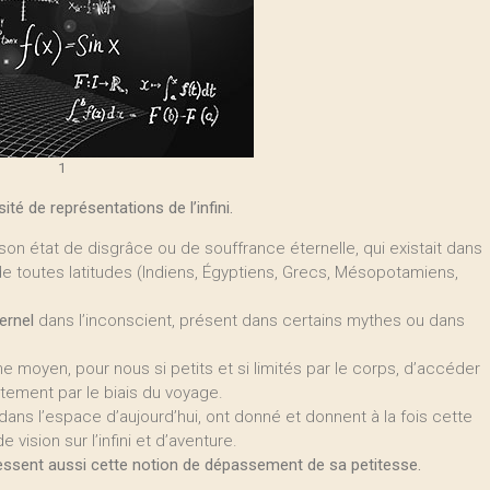
1
é de représentations de l’infini.
t son état de disgrâce ou de souffrance éternelle, qui existait dans
e toutes latitudes (Indiens, Égyptiens, Grecs, Mésopotamiens,
ernel
dans l’inconscient, présent dans certains mythes ou dans
moyen, pour nous si petits et si limités par le corps, d’accéder
tement par le biais du voyage.
ns l’espace d’aujourd’hui, ont donné et donnent à la fois cette
e vision sur l’infini et d’aventure.
 ressent aussi cette notion de dépassement de sa petitesse.