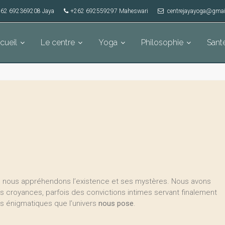
62 692369208 Jaya
+262 692559297 Maheswari
centrejayayoga@gmai
cueil
Le centre
Yoga
Philosophie
Sant
 nous appréhendons l’existence et ses mystères. Nous avons
s croyances, parfois des convictions intimes servant finalement
ns énigmatiques que l’univers
nous pose
.