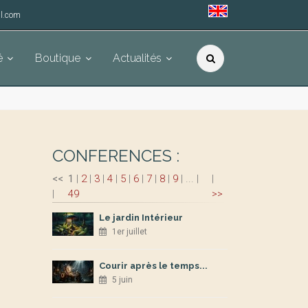
l.com
é
Boutique
Actualités
CONFERENCES :
<<
1
|
2
|
3
|
4
|
5
|
6
|
7
|
8
|
9
|
...
|
|
|
49
>>
Le jardin Intérieur
1er juillet
Courir après le temps...
5 juin