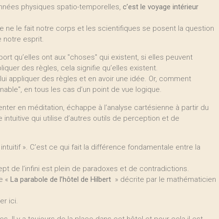
onnées physiques spatio-temporelles,
c’est le voyage intérieur
que ne le fait notre corps et les scientifiques se posent la question
e notre esprit.
rt qu’elles ont aux "choses" qui existent, si elles peuvent
quer des règles, cela signifie qu’elles existent.
ut lui appliquer des règles et en avoir une idée. Or, comment
rnable", en tous les cas d’un point de vue logique.
er en méditation, échappe à l’analyse cartésienne à partir du
uitive qui utilise d’autres outils de perception et de
 intuitif ». C’est ce qui fait la différence fondamentale entre la
pt de l’infini est plein de paradoxes et de contradictions.
te «
La parabole de l’hôtel de Hilbert
» décrite par le mathématicien
r ici.