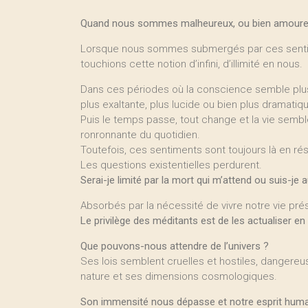
Quand nous sommes malheureux, ou bien amoureux, 
Lorsque nous sommes submergés par ces sentime
touchions cette notion d’infini, d’illimité en nous.
Dans ces périodes où la conscience semble plus a
plus exaltante, plus lucide ou bien plus dramatiq
Puis le temps passe, tout change et la vie semble 
ronronnante du quotidien.
Toutefois, ces sentiments sont toujours là en ré
Les questions existentielles perdurent.
Serai-je limité par la mort qui m’attend ou suis-je 
Absorbés par la nécessité de vivre notre vie pr
Le privilège des méditants est de les actualiser e
Que pouvons-nous attendre de l’univers ?
Ses lois semblent cruelles et hostiles, dangereus
nature et ses dimensions cosmologiques.
Son immensité nous dépasse et notre esprit humai