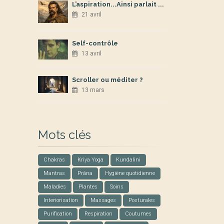
L’aspiration...Ainsi parlait ...
21 avril
Self-contrôle
13 avril
Scroller ou méditer ?
13 mars
Mots clés
Chakras
Kriya Yoga
Kundalini
Mantras
Prâna
Hygiène quotidienne
Maladies
Plantes
Soins
Interiorisation
Massages
Posturales
Purification
Respiration
Coutumes