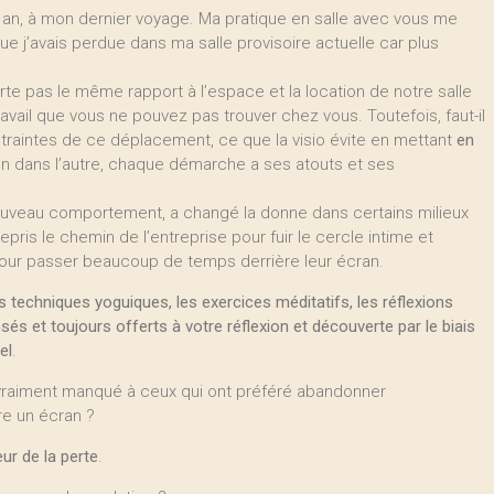
un an, à mon dernier voyage. Ma pratique en salle avec vous me
ue j’avais perdue dans ma salle provisoire actuelle car plus
te pas le même rapport à l’espace et la location de notre salle
avail que vous ne pouvez pas trouver chez vous. Toutefois, faut-il
ntraintes de ce déplacement, ce que la visio évite en mettant
en
’un dans l’autre, chaque démarche a ses atouts et ses
 nouveau comportement, a changé la donne dans certains milieux
pris le chemin de l’entreprise pour fuir le cercle intime et
e pour passer beaucoup de temps derrière leur écran.
s techniques yoguiques, les exercices méditatifs, les réflexions
 et toujours offerts à votre réflexion et découverte par le biais
el
.
 vraiment manqué à ceux qui ont préféré abandonner
re un écran ?
ur de la perte
.