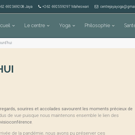
62 692369208 Jaya
+262 692559297 Maheswari
centrejayayoga@gmai
cueil
Le centre
Yoga
Philosophie
Sant
ourd’hui
HUI
s regards, sourires et accolades savourent les moments précieux de
dus de vue puisque nous maintenons ensemble le lien des
 visioconférence
.
’arrivée de la pandémie, nous avons pu préserver ces