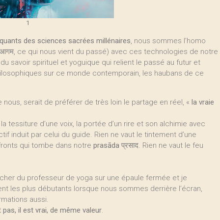
1
tiquants des sciences sacrées millénaires
, nous sommes l’homo
आगम, ce qui nous vient du passé) avec ces technologies de notre
 savoir spirituel et yoguique qui relient le passé au futur et
philosophiques sur ce monde contemporain, les haubans de ce
nous, serait de préférer de très loin le partage en réel, «
la vraie
 la tessiture d’une voix, la portée d’un rire et son alchimie avec
tif induit par celui du guide. Rien ne vaut le tintement d’une
 fronts qui tombe dans notre
prasāda
प्रसाद. Rien ne vaut le feu
ucher du professeur de yoga sur une épaule fermée et je
gent les plus débutants lorsque nous sommes derrière l’écran,
rmations aussi.
t pas, il est vrai, de même valeur
.