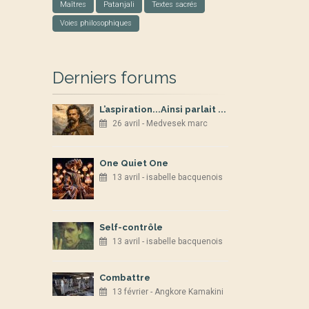
Maîtres
Patanjali
Textes sacrés
Voies philosophiques
Derniers forums
L’aspiration...Ainsi parlait ...
26 avril - Medvesek marc
One Quiet One
13 avril - isabelle bacquenois
Self-contrôle
13 avril - isabelle bacquenois
Combattre
13 février - Angkore Kamakini