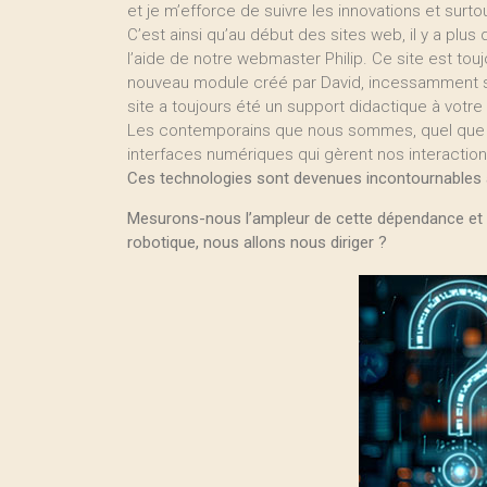
et je m’efforce de suivre les innovations et surt
C’est ainsi qu’au début des sites web, il y a plus
l’aide de notre webmaster Philip. Ce site est touj
nouveau module créé par David, incessamment so
site a toujours été un support didactique à votre 
Les contemporains que nous sommes, quel que soi
interfaces numériques qui gèrent nos interacti
Ces technologies sont devenues incontournables
Mesurons-nous l’ampleur de cette dépendance et 
robotique, nous allons nous diriger ?