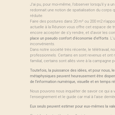
J’ai pu, pour moi-même, l’observer lorsqu’il y a 
redonnait une notion de spatialisation du corps q
réduite.
Faire des postures dans 20 m² ou 200 m2 n’appor
actuelle à la Réunion vous offre cet espace de tr
encore accepter de s’y rendre, et d’avoir les co
place un pseudo confort d’économie d’efforts
. L
inconvénients.
Dans notre société très récente, le télétravail,
professionnels. Certains en sont revenus et ont re
familial, certains sont allés vivre à la campagn
Toutefois, la puissance des idées, et pour nous, le
métaphysiques peuvent heureusement être dispensés
de l’information numérique, visuelle et en temps ré
Nous pouvons nous inquiéter de savoir ce qui a
l’enseignement et le guide car mal à l’aise derriè
Eux seuls peuvent estimer pour eux-mêmes la vale