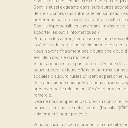
Sont-ils plus tactiles dans l’existence en ce qui 
Sont-ils aussi exigeants dans leurs autres activ
de vie ? Sont-ils d’un autre côté, en saturation v
préférer ne pas prolonger leur activité culturelle
Sont-ils hypersensibles aux écrans, moins toléra
apporter les outils informatiques ?
Pour tous les autres, heureusement nombreux et 
joué le jeu de ce partage à distance et de ces r
Nous n’avons finalement pas d’autre choix que d’u
évolution sociale du moment.
Ils ne raccourcissent pas notre espérance de vi
peuvent créer et leurs effets souterrains sur nos
sociales d’aujourd’hui les utilisent et personne n
et la conscience spirituelle qui nous unissent d
préserver cette relation privilégiée et précieuse
remercie.
Cela ne nous empêche pas, bien au contraire, lo
pouvoir illuminant de notre mental (
Pratibha
प्रतिभ
intimement à notre pratique.
Vous connaissez bien à présent ma curiosité tech