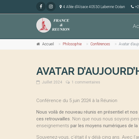
4 Allée d’Alsace 40530 Labenne Océan
+2
Ac
Accueil
Philosophie
Conférences
Avatar d’auj
AVATAR D’AUJOURD’
Juillet 2024
1 commentaires
Conférence du 5 juin 2024 à la Réunion
Nous voilà de nouveau réunis en présentiel et no
ces retrouvailles
. Non que nous nous soyons per
enseignements
par les moyens numériques de la
Souvenez-vous, c’était il y déjà cinq ans. Avec l