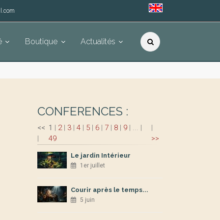
l.com
é
Boutique
Actualités
CONFERENCES :
<<
1
|
2
|
3
|
4
|
5
|
6
|
7
|
8
|
9
|
...
|
|
|
49
>>
Le jardin Intérieur
1er juillet
Courir après le temps...
5 juin