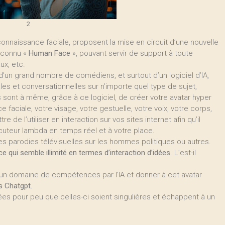
2
econnaissance faciale, proposent la mise en circuit d’une nouvelle
s connu «
Human Face
», pouvant servir de support à toute
ux, etc.
e d’un grand nombre de comédiens, et surtout d’un logiciel d’IA,
 et conversationnelles sur n’importe quel type de sujet,
s sont à même, grâce à ce logiciel, de créer votre avatar hyper
e faciale, votre visage, votre gestuelle, votre voix, votre corps,
 de l’utiliser en interaction sur vos sites internet afin qu’il
uteur lambda en temps réel et à votre place.
 parodies télévisuelles sur les hommes politiques ou autres.
e qui semble illimité en termes d’interaction d’idées
. L’est-il
ter un domaine de compétences par l’IA et donner à cet avatar
es Chatgpt.
ées pour peu que celles-ci soient singulières et échappent à un