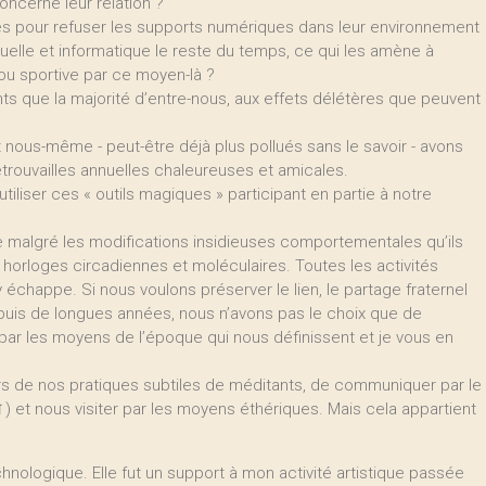
concerne leur relation ?
ités pour refuser les supports numériques dans leur environnement
isuelle et informatique le reste du temps, ce qui les amène à
 ou sportive par ce moyen-là ?
nts que la majorité d’entre-nous, aux effets délétères que peuvent
nous-même - peut-être déjà plus pollués sans le savoir - avons
etrouvailles annuelles chaleureuses et amicales.
tiliser ces « outils magiques » participant en partie à notre
e malgré les modifications insidieuses comportementales qu’ils
 horloges circadiennes et moléculaires. Toutes les activités
’y échappe. Si nous voulons préserver le lien, le partage fraternel
epuis de longues années, nous n’avons pas le choix que de
 par les moyens de l’époque qui nous définissent et je vous en
rs de nos pratiques subtiles de méditants, de communiquer par le
ा ) et nous visiter par les moyens éthériques. Mais cela appartient
nologique. Elle fut un support à mon activité artistique passée