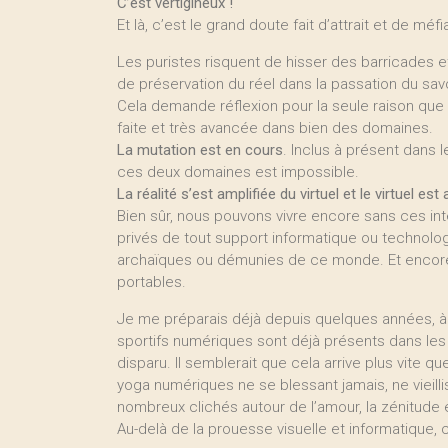
C’est vertigineux !
Et là, c’est le grand doute fait d’attrait et de méfi
Les puristes risquent de hisser des barricades e
de préservation du réel dans la passation du savo
Cela demande réflexion pour la seule raison qu
faite et très avancée dans bien des domaines.
La mutation est en cours
. Inclus à présent dans le
ces deux domaines est impossible.
La réalité s’est amplifiée du virtuel et le virtuel est
Bien sûr, nous pouvons vivre encore sans ces in
privés de tout support informatique ou technologi
archaïques ou démunies de ce monde. Et encore 
portables.
Je me préparais déjà depuis quelques années, à
sportifs numériques sont déjà présents dans les 
disparu. Il semblerait que cela arrive plus vite 
yoga numériques ne se blessant jamais, ne vieill
nombreux clichés autour de l’amour, la zénitude e
Au-delà de la prouesse visuelle et informatique, c