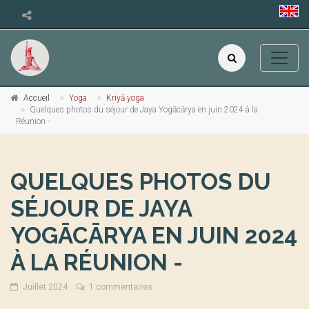
Accueil
Yoga
Kriyā yoga
Quelques photos du séjour de Jaya Yogācārya en juin 2024 à la
Réunion -
QUELQUES PHOTOS DU
SÉJOUR DE JAYA
YOGĀCĀRYA EN JUIN 2024
À LA RÉUNION -
Juillet 2024
1 commentaires