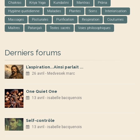
Chakras
Kriya Yoga
Kundalini
Mantras
Prâna
Hygiène quotidienne
Maladies
Plantes
Soins
Interiorisation
Massages
Posturales
Purification
Respiration
Coutumes
Maîtres
Patanjali
Textes sacrés
Voies philosophiques
Derniers forums
L’aspiration...Ainsi parlait ...
26 avril - Medvesek marc
One Quiet One
13 avril - isabelle bacquenois
Self-contrôle
13 avril - isabelle bacquenois