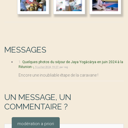
MESSAGES
1.
Quelques photos du séjour de Jaya Yogācārya en juin 2024 à la
Réunion -,
5 juillet 2024, 19:27
,
par
reg
Encore une inoubliable étape de la caravane !
UN MESSAGE, UN
COMMENTAIRE ?
modération a priori