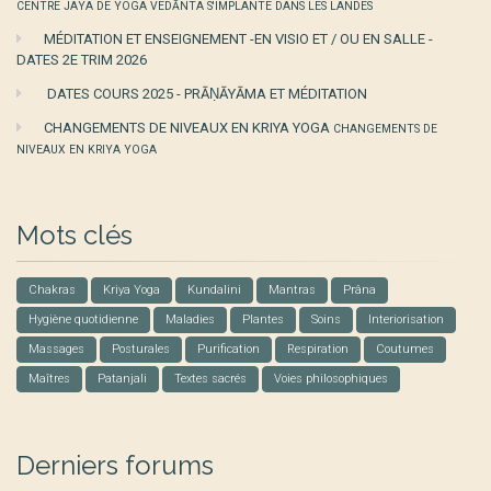
CENTRE JAYA DE YOGA VEDĀNTA S'IMPLANTE DANS LES LANDES
MÉDITATION ET ENSEIGNEMENT -EN VISIO ET / OU EN SALLE -
DATES 2E TRIM 2026
DATES COURS 2025 - PRĀṆĀYĀMA ET MÉDITATION
CHANGEMENTS DE NIVEAUX EN KRIYA YOGA
CHANGEMENTS DE
NIVEAUX EN KRIYA YOGA
Mots clés
Chakras
Kriya Yoga
Kundalini
Mantras
Prâna
Hygiène quotidienne
Maladies
Plantes
Soins
Interiorisation
Massages
Posturales
Purification
Respiration
Coutumes
Maîtres
Patanjali
Textes sacrés
Voies philosophiques
Derniers forums