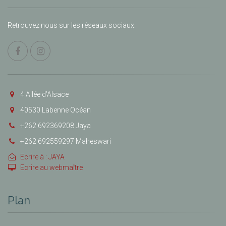
Retrouvez nous sur les réseaux sociaux.
4 Allée d’Alsace
40530 Labenne Océan
+262 692369208 Jaya
+262 692559297 Maheswari
Ecrire à : JAYA
Ecrire au webmaître
Plan