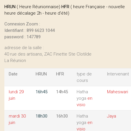
HRUN
( Heure Réunionnaise)
HFR
( heure Française - nouvelle
heure décalage 2h - heure d’été)
Connexion Zoom :
Identifiant : 899 6623 1044
password : 147789
adresse de la salle :
40 rue des artisans, ZAC Finette Ste Clotilde
La Réunion
Date
HRUN
HFR
type de
Intervenant
cours
lundi 29
16h45
14h45
Hatha
Maheswari
juin
yoga
en
visio
mardi 30
18h30
16h30
Hatha
Jaya
juin
yoga
en
visio