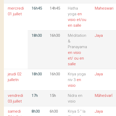
mercredi
16h45
14h45
Hatha
Maheswari
01 juillet
yoga
en
visio et/ou
en salle
18h30
16h30
Méditation
Jaya
&
Pranayama
en visio
et/ ou en
salle
jeudi 02
18h30
16h30
Kriya yoga
Jaya
juilletn
niv 3
en
visio
vendredi
17h
15h
Nidra
en
Māheśvarī
03 juillet
visio
samedi
8h30
6h30
Kriya 5 " la
Jaya