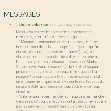
MESSAGES
1.
L’intime rendez-vous,
21 avril 2025, 10:45
,
par
medvesek marc
Merci Jaya de réveiller notre Mémoire derrière nos
mémoires, c’est le rôle d’un véritable guide…
–
“ Manque de constance, de détermination, de force
intérieure sont de réels handicaps “ : oui "parce qu’ être
distrait , c’est ne pas savoir ce qui arrive"( jaya), c’est
clairement ne pas avoir identifié la direction du chemin.
Pour ceux qui ont eu la chance de recevoir un Mudra
Solaire n’avez vous remarqué que le Soleil est toujours
présent lors de votre rendez-vous ! même quand il fait
nuageux ! ce qui s’apparente à une évidence est en réalité
un enseignement : que serait la vie sur terre si l’espace d’un
instant le Soleil avait cessé de nous éclairer et de nous
chauffer…
–
”Cela ne signifie pas marcher sur le guide mais marcher
dans ses pas" : oui car la Joie sourit à celui qui ne recueille
pas les paroles d’un guide ! mais qui s’y déplace au