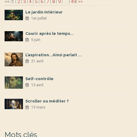
<<
|
1
|
2
|
3
|
4
|
5
|
6
|
7
|
8
|
9
|
...
|
49
|
>>
Le jardin Intérieur
1er juillet
Courir après le temps...
5 juin
L’aspiration...Ainsi parlait ...
21 avril
Self-contrôle
13 avril
Scroller ou méditer ?
13 mars
Mots clés