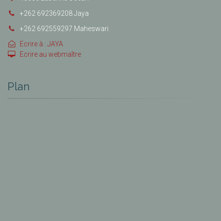
+262 692369208 Jaya
+262 692559297 Maheswari
Ecrire à : JAYA
Ecrire au webmaître
Plan