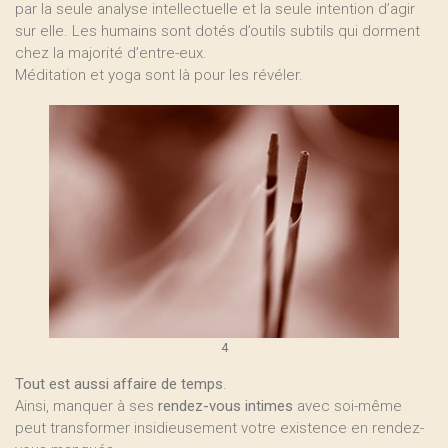
par la seule analyse intellectuelle et la seule intention d’agir
sur elle. Les humains sont dotés d’outils subtils qui dorment
chez la majorité d’entre-eux.
Méditation et yoga sont là pour les révéler.
4
Tout est aussi affaire de temps
.
Ainsi, manquer à ses
rendez-vous intimes
avec soi-même
peut transformer insidieusement votre existence en rendez-