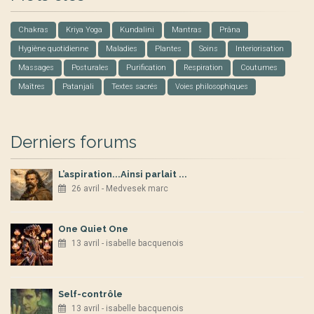
Chakras
Kriya Yoga
Kundalini
Mantras
Prâna
Hygiène quotidienne
Maladies
Plantes
Soins
Interiorisation
Massages
Posturales
Purification
Respiration
Coutumes
Maîtres
Patanjali
Textes sacrés
Voies philosophiques
Derniers forums
L’aspiration...Ainsi parlait ...
26 avril - Medvesek marc
One Quiet One
13 avril - isabelle bacquenois
Self-contrôle
13 avril - isabelle bacquenois