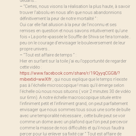
dedans…
–
“Certes, nous visons la réalisation la plus haute, à savoir
trouver l’absolu en nous afin que nous abandonnions
définitivement la peur de notre mortalité “ :
Oui car elle fait allusion à la peur de l’inconnu et ses
remises en question et nous savons intuitivement qu’une
fois « La porte »passée le Souffle de Shiva se fera tornade…
peu on le courage d’envisager le bouleversement de leur
propre univers…
–
“Tout est affaire de temps ” :
Hier en surfant sur la toile j’ai eu l’opportunité de regarder
cette vidéo :
https://www.facebook.com/share/r/19QyyqCGG8/?
mibextid=wwXIfr
, qui nous explique que le temps n’existe
pas à l’échelle microscopique ! mais qu’il émerge selon
l’échelle où nous nous situons ( voir 2 minutes 30 de vidéo
sur 6mn). A notre échelle macroscopique située entre
l’infiniment petit et l’infiniment grand, on peut parfaitement
envisager que nous sommes tous sous une sorte de bulle
avec une temporalité nécessaire , cette bulle peut se voir
comme un dome avec un plafond que l’on peut percevoir
comme la masse de nos difficultés et qu’il nous faudra
percer pour lui enlever sa fixité car “ Tout est affaire de