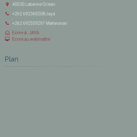
40530 Labenne Océan
+262 692369208 Jaya
+262 692559297 Maheswari
Ecrire à : JAYA
Ecrire au webmaître
Plan