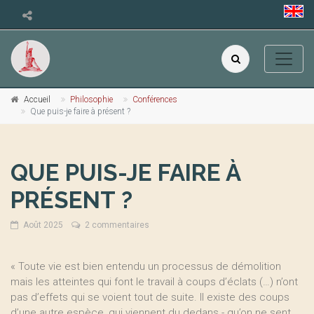
Accueil
Philosophie
Conférences
Que puis-je faire à présent ?
QUE PUIS-JE FAIRE À
PRÉSENT ?
Août 2025
2 commentaires
« Toute vie est bien entendu un processus de démolition
mais les atteintes qui font le travail à coups d’éclats (…) n’ont
pas d’effets qui se voient tout de suite. Il existe des coups
d’une autre espèce, qui viennent du dedans - qu’on ne sent