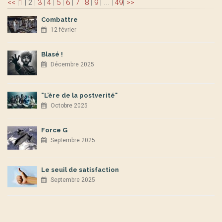
<<
|
1
|
2
|
3
|
4
|
5
|
6
|
7
|
8
|
9
|
...
|
49
|
>>
Combattre
12 février
Blasé !
Décembre 2025
"L’ère de la postverité"
Octobre 2025
Force G
Septembre 2025
Le seuil de satisfaction
Septembre 2025