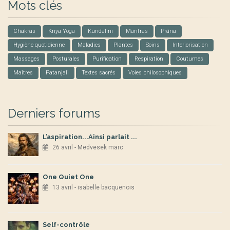
Mots clés
Chakras
Kriya Yoga
Kundalini
Mantras
Prâna
Hygiène quotidienne
Maladies
Plantes
Soins
Interiorisation
Massages
Posturales
Purification
Respiration
Coutumes
Maîtres
Patanjali
Textes sacrés
Voies philosophiques
Derniers forums
L’aspiration...Ainsi parlait ...
26 avril - Medvesek marc
One Quiet One
13 avril - isabelle bacquenois
Self-contrôle