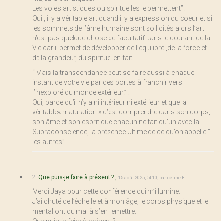
Les voies artistiques ou spirituelles le permettent” :
Oui , il y a véritable art quand il y a expression du coeur et si
les sommets de l’âme humaine sont sollicités alors l’art
n’est pas quelque chose de facultatif dans le courant de la
Vie car il permet de développer de l’équilibre ,de la force et
de la grandeur, du spirituel en fait…
“ Mais la transcendance peut se faire aussi à chaque
instant de votre vie par des portes à franchir vers
l’inexploré du monde extérieur.” :
Oui, parce qu’il n’y a ni intérieur ni extérieur et que la
véritable« maturation » c’est comprendre dans son corps,
son âme et son esprit que chacun ne fait qu’un avec la
Supraconscience, la présence Ultime de ce qu’on appelle “
les autres”…
2.
Que puis-je faire à présent ? ,
15 août 2025, 04:10
,
par
céline R.
Merci Jaya pour cette conférence qui m’illumine.
J’ai chuté de l’échelle et à mon âge, le corps physique et le
mental ont du mal à s’en remettre.