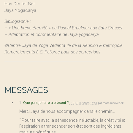
Hari Om tat Sat
Jaya Yogacarya
Bibliographie :
–
« Une brève éternité » de Pascal Bruckner aux Edts Grasset
–
Adaptation et commentaire de Jaya yogacarya
©Centre Jaya de Yoga Vedanta Ile de la Réunion & métropole
Remerciements à C. Pellorce pour ses corrections
MESSAGES
1.
Que puis-je faire à présent ? ,
13 juillet 2025, 15:53
,
par
marc medvesek
Merci Jaya de nous accompagner dans le chemin…
“ Pour faire avec la sénescence inéluctable, la créativité et
l’aspiration à transcender son état sont des ingrédients
majeurs bénéfiques.