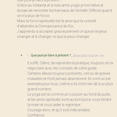
Que puis-je faire à présent ?
Grâce au Vedanta et à mes amis yogis je me relève et
essaie de remonter les barreaux de l’échelle. Difficile quand
on n’a plus de force.
Mais la force spirituelle est là ainsi que la volonté
d’atteindre la Connaissance de Soi.
J’apprends à accepter gracieusement ce que je ne peux
changer et à changer ce que je peux changer.
1.
Que puis-je faire à présent ? ,
29 août 2025, 10:25
,
par
Jaya
Il suffit, Céline, de reprendre la pratique, toujours en la
négociant avec les conseils de votre guide.
Certains élèves toujours présents, ont eu de graves
maladies et n’ont jamais abandonné. Ils sont un bel
exemple pour tous, même s’ils n’ont rien dit à un plus
grand nombre.
Le yoga est là comme un coussin au fond du puits,
et les amis spirituels sont au bord pour vous tendre
la main et vous aider à regrimper.
Courage donc et qu’il soit inébranlable.
Confiance.