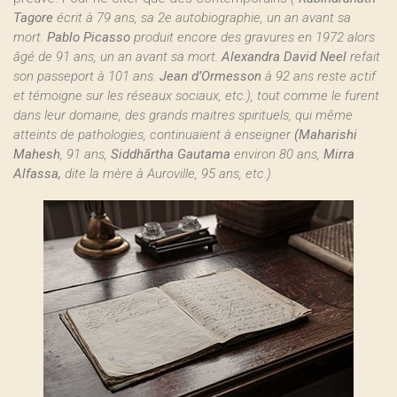
Tagore
écrit à 79 ans, sa 2e autobiographie, un an avant sa
mort.
Pablo Picasso
produit encore des gravures en 1972 alors
âgé de 91 ans, un an avant sa mort.
Alexandra David Neel
refait
son passeport à 101 ans.
Jean d’Ormesson
à 92 ans reste actif
et témoigne sur les réseaux sociaux, etc.), tout comme le furent
dans leur domaine, des grands maitres spirituels, qui même
atteints de pathologies, continuaient à enseigner
(Maharishi
Mahesh
, 91 ans,
Siddhārtha Gautama
environ 80 ans,
Mirra
Alfassa,
dite la mère à Auroville, 95 ans, etc.).