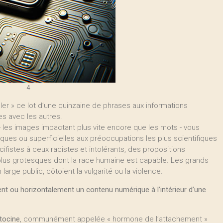
4
ler » ce lot d’une quinzaine de phrases aux informations
es avec les autres.
- les images impactant plus vite encore que les mots - vous
ues ou superficielles aux préoccupations les plus scientifiques
cifistes à ceux racistes et intolérants, des propositions
plus grotesques dont la race humaine est capable. Les grands
large public, côtoient la vulgarité ou la violence.
ement ou horizontalement un contenu numérique à l’intérieur d’une
ytocine
, communément appelée « hormone de l’attachement »