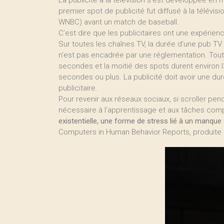
La publicité à la télévision s’est développée en 
premier spot de publicité fut diffusé à la télévisi
WNBC) avant un match de baseball.
C’est dire que les publicitaires ont une expérien
Sur toutes les chaînes TV, la durée d’une pub 
n’est pas encadrée par une réglementation. Toute
secondes et la moitié des spots durent environ l
secondes ou plus. La publicité doit avoir une du
publicitaire.
Pour revenir aux réseaux sociaux, si scroller pe
nécessaire à l’apprentissage et aux tâches com
existentielle, une forme de stress lié à un manque
Computers in Human Behavior Reports, produite en