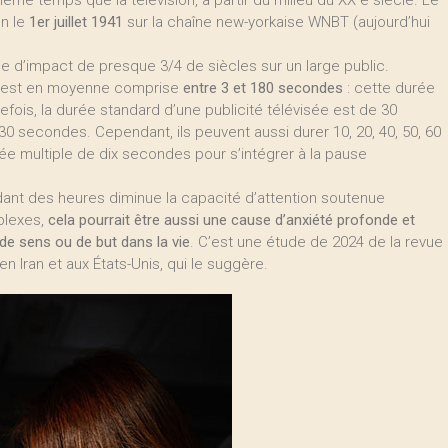
même temps que la télévision, à partir du milieu du XX e siècle. Le
on le
1er juillet 1941
sur la chaîne new-yorkaise WNBT (aujourd’hui
ce d’impact de presque 3/4 de siècles sur un large public.
TV est en moyenne comprise
entre 3 et 180
secondes
: cette durée
fois, la durée standard d’une publicité télévisée est de 30
30 secondes. Cependant, ils peuvent aussi durer 10, 20, 40, 50, 60
rée multiple de dix secondes pour s’intégrer à la pause
ndant des heures diminue la capacité d’attention soutenue
plexes,
cela pourrait être aussi une cause d’anxiété profonde et
 de sens ou de but dans la vie
. C’est une étude de 2024 de la revue
 Iran et aux États-Unis, qui le suggère.