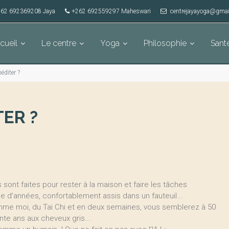
62 692369208 Jaya
+262 692559297 Maheswari
centrejayayoga@gmai
cueil
Le centre
Yoga
Philosophie
Sant
éditer ?
ER ?
sont faites pour rester à la maison et faire les tâches
 d’années, confortablement assis dans un fauteuil...
comme moi, du Tai Chi et en deux semaines, vous semblerez à 50
nte ans aux cheveux gris...