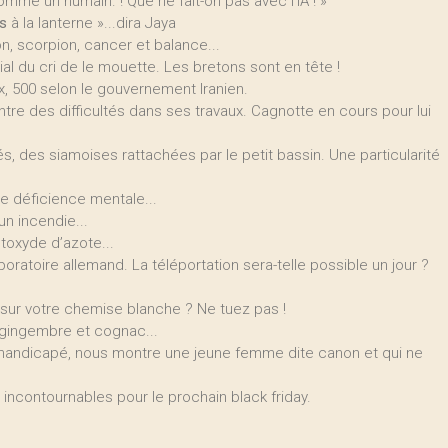
mme un humain. ! Que ne fait-on pas avec l’IA ! »
s
à la lanterne »...dira Jaya
n, scorpion, cancer et balance...
l du cri de le mouette. Les bretons sont en tête !
, 500 selon le gouvernement Iranien.
ntre des difficultés dans ses travaux. Cagnotte en cours pour lui
lés, des siamoises rattachées par le petit bassin. Une particularité
ne déficience mentale...
un incendie...
oxyde d’azote...
ratoire allemand. La téléportation sera-telle possible un jour ?
sur votre chemise blanche ? Ne tuez pas !
t, gingembre et cognac...
andicapé, nous montre une jeune femme dite canon et qui ne
 incontournables pour le prochain black friday.