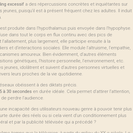
ling excessif
a des répercussions concrètes et inquiétantes sur
jeunes, puisqu’il est à présent fréquent chez les adultes. Il induit
n
.
est produite dans l’hypothalamus puis envoyée dans l’hypophyse.
iffuse dans tout le corps en flux continu avec des pics de
’allaitement, plus largement, elle participe ensuite à la
ers et d’interactions sociales. Elle module l’altruisme, l’empathie,
s mécanismes amoureux. Bien évidemment, d’autres éléments
ions génétiques, l’histoire personnelle, l’environnement, etc.
ès jeunes, idolâtrent et suivent d’autres personnes virtuelles et
 envers leurs proches de la vie quotidienne.
réseaux obéissent à des diktats précis.
5 à 30 secondes
en durée idéale. Cela permet d’attirer l’attention,
 de perdre l’audience.
ne incapacité des utilisateurs nouveau genre à pouvoir tenir plus
ourte durée des réels ou si cela vient d’un conditionnement plus
éral et par la publicité télévisée qui a précédé ?