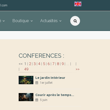
l.com
é
Boutique
Actualités
CONFERENCES :
<<
1
|
2
|
3
|
4
|
5
|
6
|
7
|
8
|
9
|
...
|
|
|
49
>>
Le jardin Intérieur
1er juillet
Courir après le temps...
5 juin