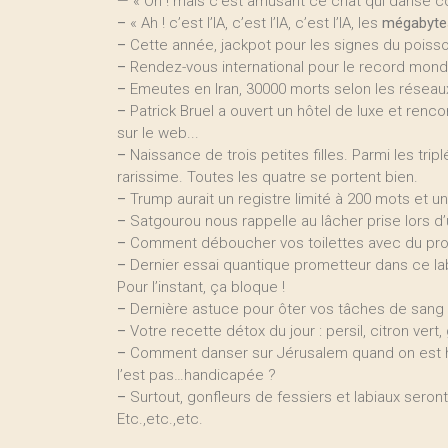
— « Oh ! mais c’est amusant ce chat qui danse co
–
« Ah ! c’est l’IA, c’est l’IA, c’est l’IA, les
mégabyte
–
Cette année, jackpot pour les signes du poisso
–
Rendez-vous international pour le record mondia
–
Emeutes en Iran, 30000 morts selon les réseaux
–
Patrick Bruel a ouvert un hôtel de luxe et renco
sur le web...
–
Naissance de trois petites filles. Parmi les trip
rarissime. Toutes les quatre se portent bien.
–
Trump aurait un registre limité à 200 mots et u
–
Satgourou nous rappelle au lâcher prise lors d’
–
Comment déboucher vos toilettes avec du prot
–
Dernier essai quantique prometteur dans ce labo
Pour l’instant, ça bloque !
–
Dernière astuce pour ôter vos tâches de sang 
–
Votre recette détox du jour : persil, citron ver
–
Comment danser sur Jérusalem quand on est h
l’est pas…handicapée ?
–
Surtout, gonfleurs de fessiers et labiaux seront
Etc.,etc.,etc.