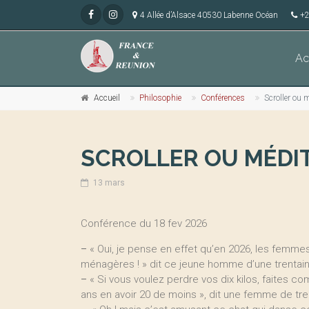
4 Allée d’Alsace 40530 Labenne Océan
+2
Ac
Accueil
Philosophie
Conférences
Scroller ou m
SCROLLER OU MÉDIT
13 mars
Conférence du 18 fev 2026
–
« Oui, je pense en effet qu’en 2026, les femmes 
ménagères ! » dit ce jeune homme d’une trentaine
–
« Si vous voulez perdre vos dix kilos, faites 
ans en avoir 20 de moins », dit une femme de tre