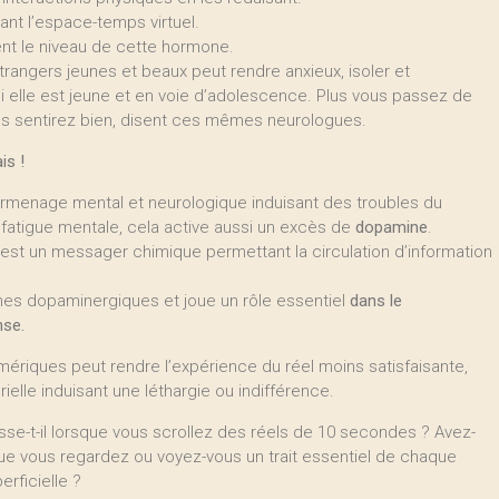
ant l’espace-temps virtuel.
ment le niveau de cette hormone.
étrangers jeunes et beaux peut rendre anxieux, isoler et
i elle est jeune et en voie d’adolescence. Plus vous passez de
s sentirez bien, disent ces mêmes neurologues.
is !
surmenage mental et neurologique induisant des troubles du
 fatigue mentale, cela active aussi un excès de
dopamine
.
est un messager chimique permettant la circulation d’information
ones dopaminergiques et joue un rôle essentiel
dans le
nse.
riques peut rendre l’expérience du réel moins satisfaisante,
elle induisant une léthargie ou indifférence.
sse-t-il lorsque vous scrollez des réels de 10 secondes ? Avez-
e vous regardez ou voyez-vous un trait essentiel de chaque
rficielle ?