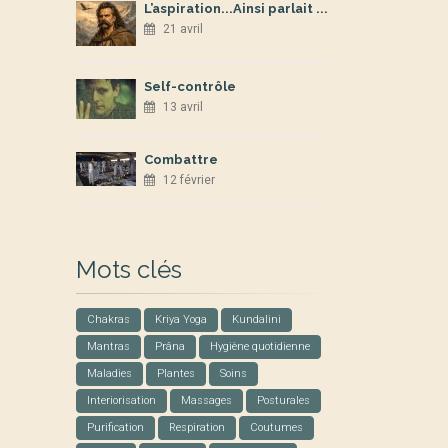
L’aspiration...Ainsi parlait ...
21 avril
Self-contrôle
13 avril
Combattre
12 février
Mots clés
Chakras
Kriya Yoga
Kundalini
Mantras
Prâna
Hygiène quotidienne
Maladies
Plantes
Soins
Interiorisation
Massages
Posturales
Purification
Respiration
Coutumes