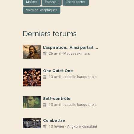
Maîtres
Patanjali
Textes sacrés
Voies philosophiques
Derniers forums
L’aspiration...Ainsi parlait ...
26 avril - Medvesek marc
One Quiet One
13 avril - isabelle bacquenois
Self-contrôle
13 avril - isabelle bacquenois
Combattre
13 février - Angkore Kamakini