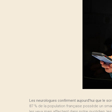
Les neurologues confirment aujourd’hui que le scr
87 % de la population française possède un smart
les yeux mais affectent dans notre quotidien, les