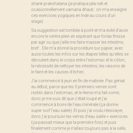
shank prakshalana (je pratique jala neti et
ocasionnellement vamana dhauti : on m’a enseigné
ces exercices yogiques en Inde au cours d’un
stage).
Sa suggestion est tombée à point et m’a évité d’avoir
encore le ventre plein en espérant que forlax finisse
par agir ou que j’aille me faire masser les intestins,
bref... Elle m’a donné la procédure sur papier, avec
aussi toutes les infos sur les étapes telles qu’elles se
déroulent dans le corps entre l’estomac et le côlon,
la nécessité de nettoyer les intestins, les raisons de
le faire et les causes d’échec.
J’ai commencé à jeun en fin de matinée. Pas génial
au début, parce que les 3 premiers verres sont
restés dans l’estomac, et le 4eme m’a fait vomir,
donc je me suis dit que c’était loupé et j’ai
commencé à boire de l’eau minérale (ça donne
super soif l’eau salée). Et puis j’ai voulu réessayer,
donc j’ai poursuivi les verres d’eau salée + exercices
(ça passait mieux que la première fois) et puis
finalement comme je n’allais toujours pas à la selle,