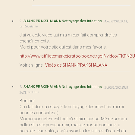
2.
SHANK PRAKSHALANA Nettoyage des Intestins ,
4 avril 2008, 19:09
,
par
Débutante
J’ai vu cette vidéo qui m’a mieux fait comprendre les
enchaînements.
Merci pour votre site qui est dans mes favoris...
http://www.affiliatemarketerstoolbox.net/golf/video/FKPNB
Voir en ligne :
Vidéo de SHANK PRAKSHALANA
3.
SHANK PRAKSHALANA Nettoyage des Intestins ,
10 novembre 2008,
14:21
,
par
Edith
Bonjour
On était deux à essayer le nettoyage des intestins. merci
pour les conseilles :)
Moi personnellement tout c’est bien passe. Même si mon
celle est reste presque noir, mais je n’osait continuer a
boire de l’eau salée, après avoir bu trois litres d’eau. Et du