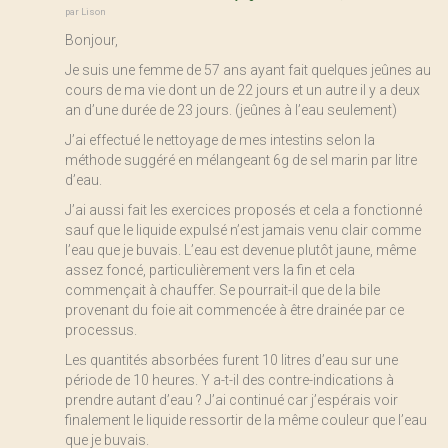
par
Lison
Bonjour,
Je suis une femme de 57 ans ayant fait quelques jeûnes au
cours de ma vie dont un de 22 jours et un autre il y a deux
an d’une durée de 23 jours. (jeûnes à l’eau seulement)
J’ai effectué le nettoyage de mes intestins selon la
méthode suggéré en mélangeant 6g de sel marin par litre
d’eau.
J’ai aussi fait les exercices proposés et cela a fonctionné
sauf que le liquide expulsé n’est jamais venu clair comme
l’eau que je buvais. L’eau est devenue plutôt jaune, même
assez foncé, particulièrement vers la fin et cela
commençait à chauffer. Se pourrait-il que de la bile
provenant du foie ait commencée à être drainée par ce
processus.
Les quantités absorbées furent 10 litres d’eau sur une
période de 10 heures. Y a-t-il des contre-indications à
prendre autant d’eau ? J’ai continué car j’espérais voir
finalement le liquide ressortir de la même couleur que l’eau
que je buvais.