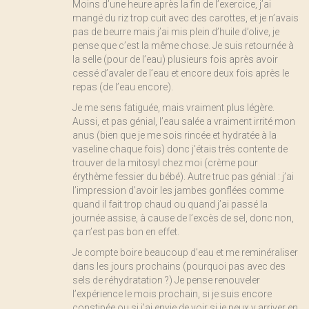
Moins d’une heure après la fin de l’exercice, j’ai
mangé du riz trop cuit avec des carottes, et je n’avais
pas de beurre mais j’ai mis plein d’huile d’olive, je
pense que c’est la même chose. Je suis retournée à
la selle (pour de l’eau) plusieurs fois après avoir
cessé d’avaler de l’eau et encore deux fois après le
repas (de l’eau encore).
Je me sens fatiguée, mais vraiment plus légère.
Aussi, et pas génial, l’eau salée a vraiment irrité mon
anus (bien que je me sois rincée et hydratée à la
vaseline chaque fois) donc j’étais très contente de
trouver de la mitosyl chez moi (crème pour
érythème fessier du bébé). Autre truc pas génial : j’ai
l’impression d’avoir les jambes gonflées comme
quand il fait trop chaud ou quand j’ai passé la
journée assise, à cause de l’excès de sel, donc non,
ça n’est pas bon en effet.
Je compte boire beaucoup d’eau et me reminéraliser
dans les jours prochains (pourquoi pas avec des
sels de réhydratation ?) Je pense renouveler
l’expérience le mois prochain, si je suis encore
constipée ou si j’ai envie de voir si je peux y arriver en