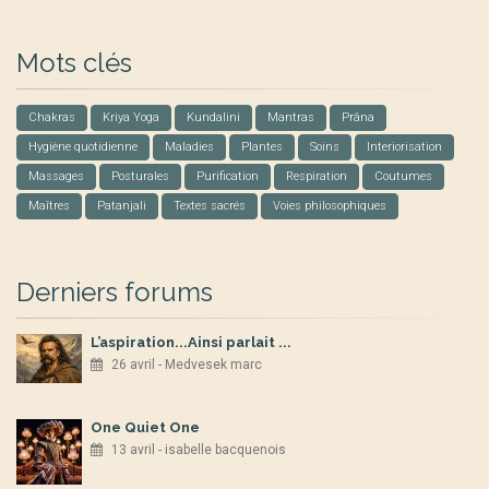
Mots clés
Chakras
Kriya Yoga
Kundalini
Mantras
Prâna
Hygiène quotidienne
Maladies
Plantes
Soins
Interiorisation
Massages
Posturales
Purification
Respiration
Coutumes
Maîtres
Patanjali
Textes sacrés
Voies philosophiques
Derniers forums
L’aspiration...Ainsi parlait ...
26 avril - Medvesek marc
One Quiet One
13 avril - isabelle bacquenois