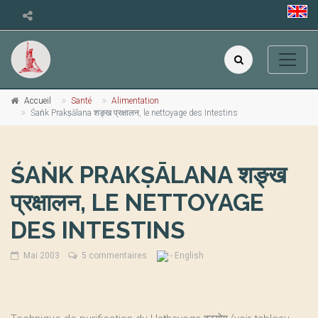
Accueil
Santé
Alimentation
Śaṅk Prakṣālana शङ्ख प्रक्षालन, le nettoyage des Intestins
ŚAṄK PRAKṢĀLANA शङ्ख
प्रक्षालन, LE NETTOYAGE
DES INTESTINS
Mai 2003
5 commentaires
- English