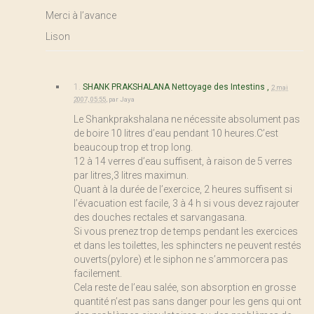
Merci à l’avance
Lison
1.
SHANK PRAKSHALANA Nettoyage des Intestins ,
2 mai
2007, 05:55
,
par
Jaya
Le Shankprakshalana ne nécessite absolument pas
de boire 10 litres d’eau pendant 10 heures.C’est
beaucoup trop et trop long.
12 à 14 verres d’eau suffisent, à raison de 5 verres
par litres,3 litres maximun.
Quant à la durée de l’exercice, 2 heures suffisent si
l’évacuation est facile, 3 à 4 h si vous devez rajouter
des douches rectales et sarvangasana.
Si vous prenez trop de temps pendant les exercices
et dans les toilettes, les sphincters ne peuvent restés
ouverts(pylore) et le siphon ne s’ammorcera pas
facilement.
Cela reste de l’eau salée, son absorption en grosse
quantité n’est pas sans danger pour les gens qui ont