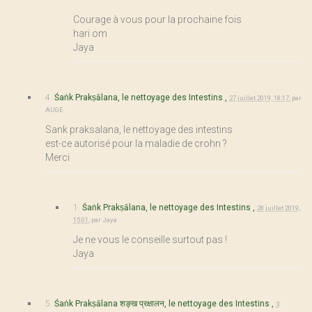
Courage à vous pour la prochaine fois
hari om
Jaya
4.
Śaṅk Prakṣālana, le nettoyage des Intestins ,
27 juillet 2019, 18:17
,
par
AUGE
Sank praksalana, le nettoyage des intestins
est-ce autorisé pour la maladie de crohn ?
Merci
1.
Śaṅk Prakṣālana, le nettoyage des Intestins ,
28 juillet 2019,
15:01
,
par
Jaya
Je ne vous le conseille surtout pas !
Jaya
5.
Śaṅk Prakṣālana शङ्ख प्रक्षालन, le nettoyage des Intestins ,
3