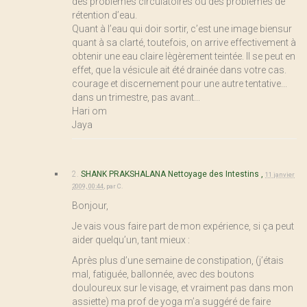
des problèmes circulatoires ou des problèmes de
rétention d’eau.
Quant à l’eau qui doir sortir, c’est une image biensur
quant à sa clarté, toutefois, on arrive effectivement à
obtenir une eau claire lègèrement teintée. Il se peut en
effet, que la vésicule ait été drainée dans votre cas.
courage et discernement pour une autre tentative...
dans un trimestre, pas avant...
Hari om
Jaya
2.
SHANK PRAKSHALANA Nettoyage des Intestins ,
11 janvier
2009, 00:44
,
par
C.
Bonjour,
Je vais vous faire part de mon expérience, si ça peut
aider quelqu’un, tant mieux :
Après plus d’une semaine de constipation, (j’étais
mal, fatiguée, ballonnée, avec des boutons
douloureux sur le visage, et vraiment pas dans mon
assiette) ma prof de yoga m’a suggéré de faire