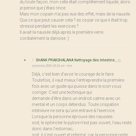
du toute façon, mon celle était complètement liquide, alors
je pense que j’étais rince.
Mais mon copain n’ai pas eue des effet, mais de la nausée.
Que ce que peut causer cela ? es ce par ce que il était trop
stressé pendant les exercices ?
Il avait la nausée déjà après le première verre.
cordialement la danoise :)
1.
SHANK PRAKSHALANA Nettoyage des Intestins ,
16
novembre 2008, 08:43
,
par
Jaya
Déjà, c’est bien d’avoir le courage de le faire.
Toutefois, il vaut mieux l’entreprendre la première
fois avec un guide qui puisse dans le soin vous
corriger. C’est une technique qui
demande d’être dans un endroit calme avec un
mental et un corps détendus. Toute crispation
intérieure ne sera qu’une entrave à l’exercice.
Lorsque la personne éprouve des nausées :
soit, le sphincter le pylore n’est pas ouvert, l’eau reste
donc dans l’estomac,
soit, il s’est ouvert et refermé, car la personne reste