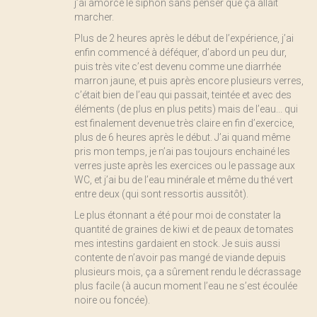
j’ai amorcé le siphon sans penser que ça allait
marcher.
Plus de 2 heures après le début de l’expérience, j’ai
enfin commencé à déféquer, d’abord un peu dur,
puis très vite c’est devenu comme une diarrhée
marron jaune, et puis après encore plusieurs verres,
c’était bien de l’eau qui passait, teintée et avec des
éléments (de plus en plus petits) mais de l’eau... qui
est finalement devenue très claire en fin d’exercice,
plus de 6 heures après le début. J’ai quand même
pris mon temps, je n’ai pas toujours enchainé les
verres juste après les exercices ou le passage aux
WC, et j’ai bu de l’eau minérale et même du thé vert
entre deux (qui sont ressortis aussitôt).
Le plus étonnant a été pour moi de constater la
quantité de graines de kiwi et de peaux de tomates
mes intestins gardaient en stock. Je suis aussi
contente de n’avoir pas mangé de viande depuis
plusieurs mois, ça a sûrement rendu le décrassage
plus facile (à aucun moment l’eau ne s’est écoulée
noire ou foncée).