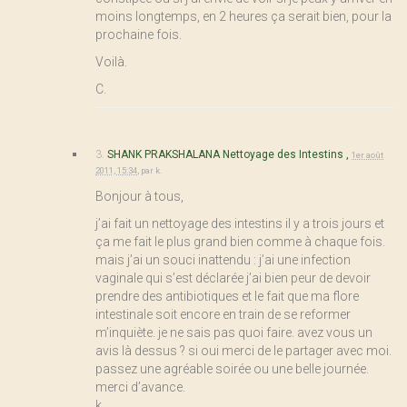
moins longtemps, en 2 heures ça serait bien, pour la
prochaine fois.
Voilà.
C.
3.
SHANK PRAKSHALANA Nettoyage des Intestins ,
1er août
2011, 15:34
,
par
k.
Bonjour à tous,
j’ai fait un nettoyage des intestins il y a trois jours et
ça me fait le plus grand bien comme à chaque fois.
mais j’ai un souci inattendu : j’ai une infection
vaginale qui s’est déclarée j’ai bien peur de devoir
prendre des antibiotiques et le fait que ma flore
intestinale soit encore en train de se reformer
m’inquiète. je ne sais pas quoi faire. avez vous un
avis là dessus ? si oui merci de le partager avec moi.
passez une agréable soirée ou une belle journée.
merci d’avance.
k.