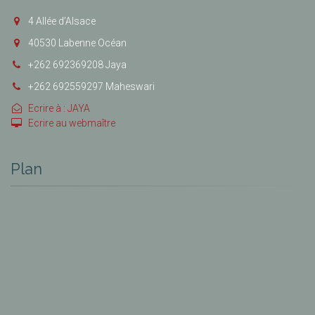
4 Allée d’Alsace
40530 Labenne Océan
+262 692369208 Jaya
+262 692559297 Maheswari
Ecrire à : JAYA
Ecrire au webmaître
Plan