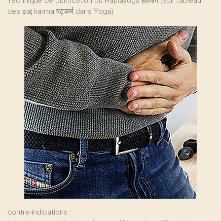
Technique de purification du Haṭhayoga हठयोग (voir tableau
des ṣaṭ karma षट्कर्म dans Yoga)
contre-indications :