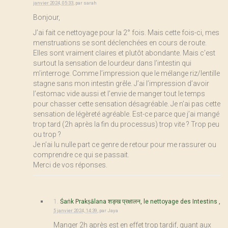
janvier 2024, 05:33
,
par
sarah
Bonjour,
J’ai fait ce nettoyage pour la 2° fois. Mais cette fois-ci, mes
menstruations se sont déclenchées en cours de route.
Elles sont vraiment claires et plutôt abondante. Mais c’est
surtout la sensation de lourdeur dans l’intestin qui
m’interroge. Comme l’impression que le mélange riz/lentille
stagne sans mon intestin grêle. J’ai l’impression d’avoir
l’estomac vide aussi et l’envie de manger tout le temps
pour chasser cette sensation désagréable. Je n’ai pas cette
sensation de légèreté agréable. Est-ce parce que j’ai mangé
trop tard (2h après la fin du processus) trop vite ? Trop peu
ou trop ?
Je n’ai lu nulle part ce genre de retour pour me rassurer ou
comprendre ce qui se passait.
Merci de vos réponses.
1.
Śaṅk Prakṣālana शङ्ख प्रक्षालन, le nettoyage des Intestins ,
5 janvier 2024, 14:39
,
par
Jaya
Manger 2h après est en effet trop tardif, quant aux