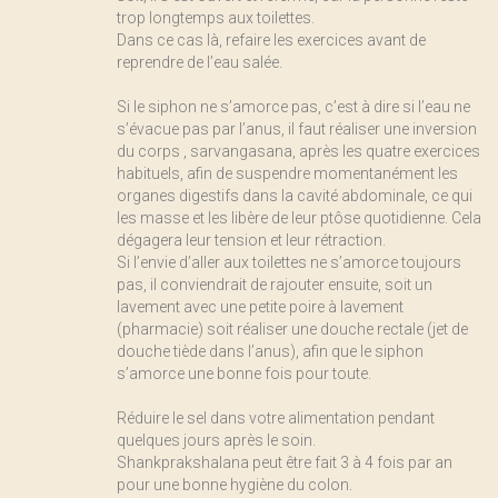
trop longtemps aux toilettes.
Dans ce cas là, refaire les exercices avant de
reprendre de l’eau salée.
Si le siphon ne s’amorce pas, c’est à dire si l’eau ne
s’évacue pas par l’anus, il faut réaliser une inversion
du corps , sarvangasana, après les quatre exercices
habituels, afin de suspendre momentanément les
organes digestifs dans la cavité abdominale, ce qui
les masse et les libère de leur ptôse quotidienne. Cela
dégagera leur tension et leur rétraction.
Si l’envie d’aller aux toilettes ne s’amorce toujours
pas, il conviendrait de rajouter ensuite, soit un
lavement avec une petite poire à lavement
(pharmacie) soit réaliser une douche rectale (jet de
douche tiède dans l’anus), afin que le siphon
s’amorce une bonne fois pour toute.
Réduire le sel dans votre alimentation pendant
quelques jours après le soin.
Shankprakshalana peut être fait 3 à 4 fois par an
pour une bonne hygiène du colon.