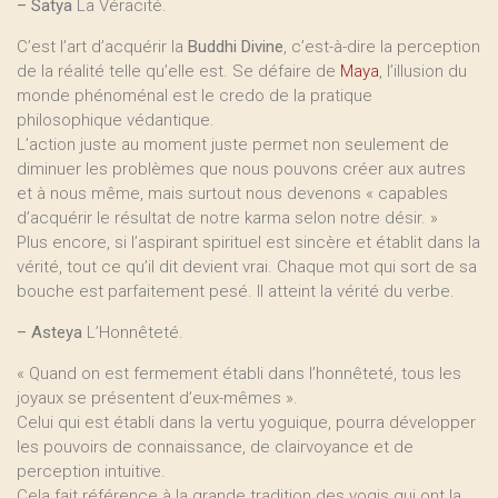
–
Satya
La Véracité.
C’est l’art d’acquérir la
Buddhi Divine
, c’est-à-dire la perception
de la réalité telle qu’elle est. Se défaire de
Maya
, l’illusion du
monde phénoménal est le credo de la pratique
philosophique védantique.
L’action juste au moment juste permet non seulement de
diminuer les problèmes que nous pouvons créer aux autres
et à nous même, mais surtout nous devenons « capables
d’acquérir le résultat de notre karma selon notre désir. »
Plus encore, si l’aspirant spirituel est sincère et établit dans la
vérité, tout ce qu’il dit devient vrai. Chaque mot qui sort de sa
bouche est parfaitement pesé. Il atteint la vérité du verbe.
–
Asteya
L’Honnêteté.
« Quand on est fermement établi dans l’honnêteté, tous les
joyaux se présentent d’eux-mêmes ».
Celui qui est établi dans la vertu yoguique, pourra développer
les pouvoirs de connaissance, de clairvoyance et de
perception intuitive.
Cela fait référence à la grande tradition des yogis qui ont la