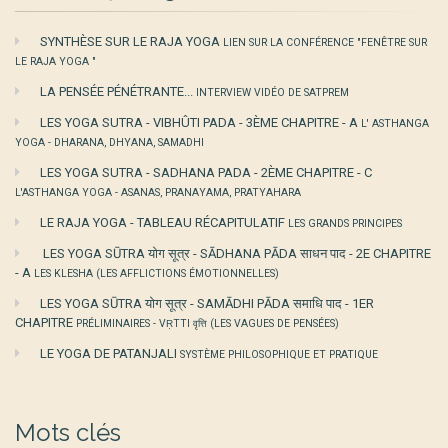
SYNTHÈSE SUR LE RAJA YOGA
LIEN SUR LA CONFÉRENCE "FENÊTRE SUR
LE RAJA YOGA "
LA PENSÉE PÉNÉTRANTE...
INTERVIEW VIDÉO DE SATPREM
LES YOGA SUTRA - VIBHÛTI PADA - 3ÈME CHAPITRE - A
L' ASTHANGA
YOGA - DHARANA, DHYANA, SAMADHI
LES YOGA SUTRA - SADHANA PADA - 2ÈME CHAPITRE - C
L'ASTHANGA YOGA - ASANAS, PRANAYAMA, PRATYAHARA
LE RAJA YOGA - TABLEAU RÉCAPITULATIF
LES GRANDS PRINCIPES
LES YOGA SŪTRA योग सूत्र - SĀDHANA PĀDA साधन पाद - 2E CHAPITRE
- A
LES KLESHA (LES AFFLICTIONS ÉMOTIONNELLES)
LES YOGA SŪTRA योग सूत्र - SAMĀDHI PĀDA समाधि पाद - 1ER
CHAPITRE
PRÉLIMINAIRES - VṚTTI वृत्ति (LES VAGUES DE PENSÉES)
LE YOGA DE PATANJALI
SYSTÈME PHILOSOPHIQUE ET PRATIQUE
Mots clés