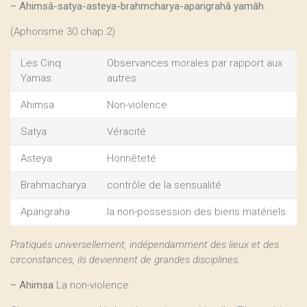
–
Ahimsâ-satya-asteya-brahmcharya-aparigrahâ yamâh
.
(Aphorisme 30 chap.2)
Les Cinq
Observances morales par rapport aux
Yamas
autres
Ahimsa
Non-violence
Satya
Véracité
Asteya
Honnêteté
Brahmacharya
contrôle de la sensualité
Aparigraha
la non-possession des biens matériels
Pratiqués universellement, indépendamment des lieux et des
circonstances, ils deviennent de grandes disciplines.
–
Ahimsa
La non-violence.