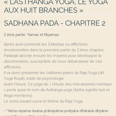
« L’ASTHANGA YOGA, LE YOGA
AUX HUIT BRANCHES »
SADHANA PADA - CHAPITRE 2
2 ème partie
-
Yamas et Niyamas
Après avoir présenté les 5 kleshas ou afflictions
émotionnelles dans la première partie du 2 ème chapitre,
Patanjali aborde ensuite les moyens pour développer la
discrimination, susceptible de nous débarrasser de ces
afflictions.
Il va donc présenter les célèbres piliers du Raja Yoga (dit
Yoga Royal), traité de psychologie
avant l’heure. Ce yoga de « l’étude des mécanismes mentaux
« porte aussi le nom de Asthanga yoga (Astha signifie huit et
Anga membres)
Le sutra suivant ouvre le thème du Raja Yoga.
–
Yama-niyama-âsana-prânayâma-pratyâra-dhâranâ-dhyâna-