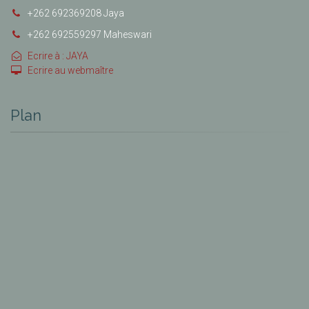
+262 692369208 Jaya
+262 692559297 Maheswari
Ecrire à : JAYA
Ecrire au webmaître
Plan