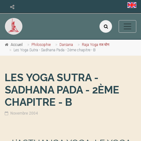
Accueil
Philosophie
Darśana
Raja Yoga रज योग
Les Yoga Sutra - Sadhana Pada - 2ème chapitre - B
LES YOGA SUTRA -
SADHANA PADA - 2ÈME
CHAPITRE - B
Novembre 2004