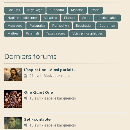
Chakras
Kriya Yoga
Kundalini
Mantras
Prâna
Hygiène quotidienne
Maladies
Plantes
Soins
Interiorisation
Massages
Posturales
Purification
Respiration
Coutumes
Maîtres
Patanjali
Textes sacrés
Voies philosophiques
Derniers forums
L’aspiration...Ainsi parlait ...
26 avril - Medvesek marc
One Quiet One
13 avril - isabelle bacquenois
Self-contrôle
13 avril - isabelle bacquenois