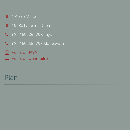
4 Allée d’Alsace
40530 Labenne Océan
+262 692369208 Jaya
+262 692559297 Maheswari
Ecrire à : JAYA
Ecrire au webmaître
Plan