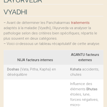
L’AYURVEDA
VYADHI
–
Avant de déterminer les Panchakarmas
traitements
adaptés à la maladie (Vyadhi), l’Ayurveda va analyser la
pathologie selon des critères bien spécifiques, répartis le
plus souvent en deux catégories.
–
Voici ci-dessous un tableau récapitulatif de cette analyse.
AGANTU facteurs
NIJA facteurs internes
externes
Doshas
(Vata, Pitha, Kapha) en
Kshata
accidents,
déséquilibre
chutes
Influence des
éléments
Bhutas
étoiles, lune,
forces négatives,
micro-