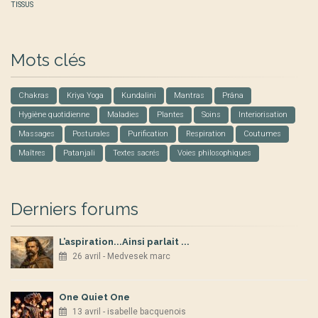
TISSUS
Mots clés
Chakras
Kriya Yoga
Kundalini
Mantras
Prâna
Hygiène quotidienne
Maladies
Plantes
Soins
Interiorisation
Massages
Posturales
Purification
Respiration
Coutumes
Maîtres
Patanjali
Textes sacrés
Voies philosophiques
Derniers forums
L’aspiration...Ainsi parlait ...
26 avril - Medvesek marc
One Quiet One
13 avril - isabelle bacquenois