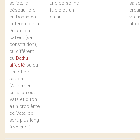
solide, le
une personne
saiso
déséquilibre
faible ou un
orga
du Dosha est
enfant
vitau
différent de la
affe
Prakriti du
patient (sa
constitution),
ou différent
du
Dathu
affecté
ou du
lieu et de la
saison.
(Autrement
dit, si on est
Vata et qu’on
a un problème
de Vata, ce
sera plus long
à soigner)