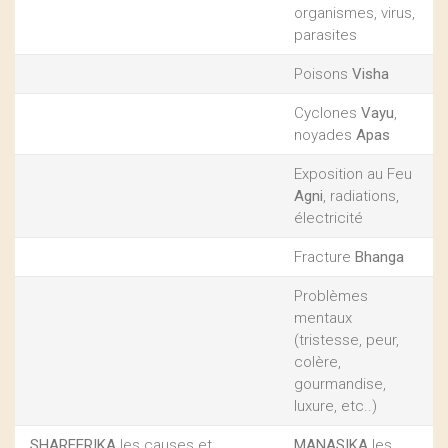
organismes, virus,
parasites
Poisons
Visha
Cyclones
Vayu
,
noyades
Apas
Exposition au Feu
Agni
, radiations,
électricité
Fracture
Bhanga
Problèmes
mentaux
(tristesse, peur,
colère,
gourmandise,
luxure, etc..)
SHAREERIKA
les causes et
MANASIKA
les