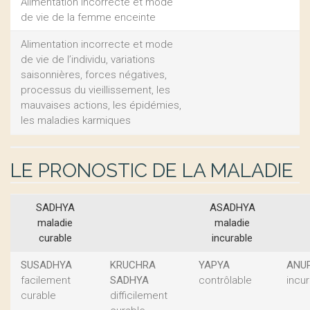
Alimentation incorrecte et mode
de vie de la femme enceinte
Alimentation incorrecte et mode
de vie de l’individu, variations
saisonnières, forces négatives,
processus du vieillissement, les
mauvaises actions, les épidémies,
les maladies karmiques
LE PRONOSTIC DE LA MALADIE
SADHYA
ASADHYA
maladie
maladie
curable
incurable
SUSADHYA
KRUCHRA
YAPYA
ANU
facilement
SADHYA
contrôlable
incu
curable
difficilement