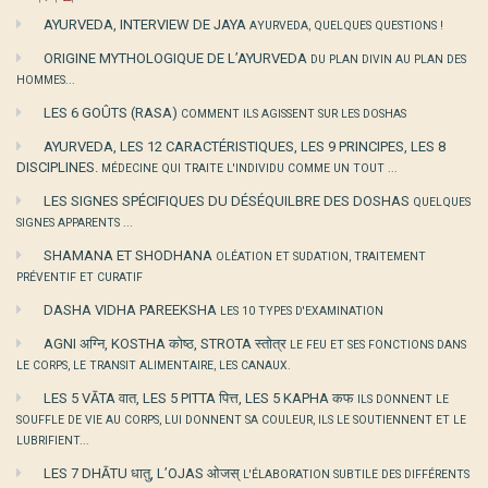
AYURVEDA, INTERVIEW DE JAYA
AYURVEDA, QUELQUES QUESTIONS !
ORIGINE MYTHOLOGIQUE DE L’AYURVEDA
DU PLAN DIVIN AU PLAN DES
HOMMES...
LES 6 GOÛTS (RASA)
COMMENT ILS AGISSENT SUR LES DOSHAS
AYURVEDA, LES 12 CARACTÉRISTIQUES, LES 9 PRINCIPES, LES 8
DISCIPLINES.
MÉDECINE QUI TRAITE L'INDIVIDU COMME UN TOUT ...
LES SIGNES SPÉCIFIQUES DU DÉSÉQUILBRE DES DOSHAS
QUELQUES
SIGNES APPARENTS ...
SHAMANA ET SHODHANA
OLÉATION ET SUDATION, TRAITEMENT
PRÉVENTIF ET CURATIF
DASHA VIDHA PAREEKSHA
LES 10 TYPES D'EXAMINATION
AGNI अग्नि, KOSTHA कोष्ठ, STROTA स्तोत्र
LE FEU ET SES FONCTIONS DANS
LE CORPS, LE TRANSIT ALIMENTAIRE, LES CANAUX.
LES 5 VĀTA वात, LES 5 PITTA पित्त, LES 5 KAPHA कफ
ILS DONNENT LE
SOUFFLE DE VIE AU CORPS, LUI DONNENT SA COULEUR, ILS LE SOUTIENNENT ET LE
LUBRIFIENT...
LES 7 DHĀTU धातु, L’OJAS ओजस्
L'ÉLABORATION SUBTILE DES DIFFÉRENTS