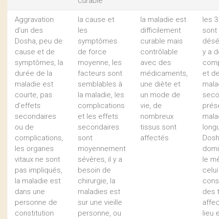
curable
Aggravation
la cause et
la maladie est
les 
d’un des
les
difficilement
sont
Dosha, peu de
symptômes
curable mais
déséq
cause et de
de force
contrôlable
y a 
symptômes, la
moyenne, les
avec des
comp
durée de la
facteurs sont
médicaments,
et d
maladie est
semblables à
une diète et
mala
courte, pas
la maladie, les
un mode de
seco
d’effets
complications
vie, de
prése
secondaires
et les effets
nombreux
mala
ou de
secondaires
tissus sont
longu
complications,
sont
affectés
Dos
les organes
moyennement
domi
vitaux ne sont
sévères, il y a
le m
pas impliqués,
besoin de
celui
la maladie est
chirurgie, la
const
dans une
maladies est
des 
personne de
sur une vieille
affe
constitution
personne, ou
lieu 