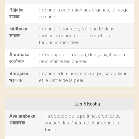
Rājaka
Il donne la coloration aux organes, le rouge
राजक
au sang
sādhaka
Il donne le courage, l’efficacité dans
साधक
l’action, il concerne le cœur et les
fonctions mentales
Ālochaka
Il s’occupe de la vision, des yeux, il aide à
आलोचक
reconnaître les choses
Bhrājaka
Il donne la luminosité au corps, sa couleur
भ्राजक
et le lustre de la peau
Les 5 Kapha
Avalambaka
Il s’occupe de la poitrine, c’est lui qui
अवलम्बक
soutient les Dhatus et leur donne la
force