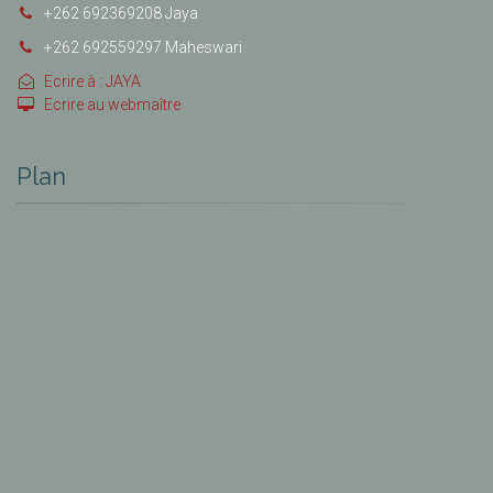
+262 692369208 Jaya
+262 692559297 Maheswari
Ecrire à : JAYA
Ecrire au webmaître
Plan