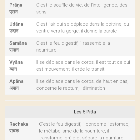
Prāṇa
C’est le souffle de vie, de l’intelligence, des
प्राण
sens
Udāna
C’est l’air qui se déplace dans la poitrine, du
उदान
ventre vers la gorge, il donne la parole
Samāna
C’est le feu digestif, il rassemble la
समान
nourriture
Vyāna
Il se déplace dans le corps, il est tout ce qui
व्यान
est mouvement, il crée le transit
Apāna
Il se déplace dans le corps, de haut en bas,
अपान
concerne le rectum, l’élimination
Les 5 Pitta
Rachaka
C’est le feu digestif, il concerne l’estomac,
राचक
le métabolisme de la nourriture, il
transforme, brûle et sépare la nourriture