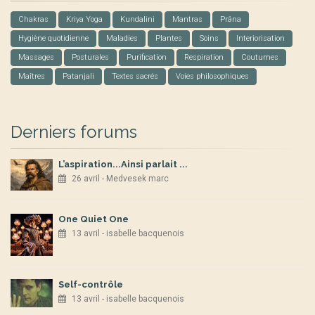
Chakras
Kriya Yoga
Kundalini
Mantras
Prâna
Hygiène quotidienne
Maladies
Plantes
Soins
Interiorisation
Massages
Posturales
Purification
Respiration
Coutumes
Maîtres
Patanjali
Textes sacrés
Voies philosophiques
Derniers forums
L’aspiration...Ainsi parlait ...
26 avril - Medvesek marc
One Quiet One
13 avril - isabelle bacquenois
Self-contrôle
13 avril - isabelle bacquenois