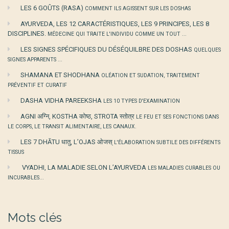
LES 6 GOÛTS (RASA)
COMMENT ILS AGISSENT SUR LES DOSHAS
AYURVEDA, LES 12 CARACTÉRISTIQUES, LES 9 PRINCIPES, LES 8
DISCIPLINES.
MÉDECINE QUI TRAITE L'INDIVIDU COMME UN TOUT ...
LES SIGNES SPÉCIFIQUES DU DÉSÉQUILBRE DES DOSHAS
QUELQUES
SIGNES APPARENTS ...
SHAMANA ET SHODHANA
OLÉATION ET SUDATION, TRAITEMENT
PRÉVENTIF ET CURATIF
DASHA VIDHA PAREEKSHA
LES 10 TYPES D'EXAMINATION
AGNI अग्नि, KOSTHA कोष्ठ, STROTA स्तोत्र
LE FEU ET SES FONCTIONS DANS
LE CORPS, LE TRANSIT ALIMENTAIRE, LES CANAUX.
LES 7 DHĀTU धातु, L’OJAS ओजस्
L'ÉLABORATION SUBTILE DES DIFFÉRENTS
TISSUS
VYADHI, LA MALADIE SELON L’AYURVEDA
LES MALADIES CURABLES OU
INCURABLES...
Mots clés