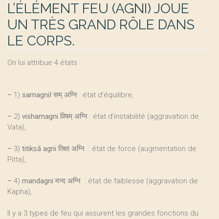
L’ÉLÉMENT FEU (AGNI) JOUE
UN TRÈS GRAND RÔLE DANS
LE CORPS.
On lui attribue 4 états :
–
1)
samagniI सम् अग्नि
: état d’équilibre,
–
2)
vishamagni विषम् अग्नि
: état d’instabilité (aggravation de
Vata),
–
3)
titikṣā agni तिक्षा अग्नि
: état de force (augmentation de
Pitta),
–
4)
mandagni मन्द अग्नि
: état de faiblesse (aggravation de
Kapha),
Il y a 3 types de feu qui assurent les grandes fonctions du