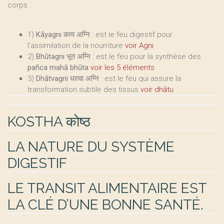
corps :
1)
Kāyagni काय अग्नि
: est le feu digestif pour
l’assimilation de la nourriture
voir Agni
2)
Bhūtagni भूत अग्नि
: est le feu pour la synthèse des
pañca mahā bhūta
voir les 5 éléments
3)
Dhātvagni धात्वा अग्नि
: est le feu qui assure la
transformation subtile des tissus
voir dhātu
KOSTHA कोष्ठ
LA NATURE DU SYSTÈME
DIGESTIF
LE TRANSIT ALIMENTAIRE EST
LA CLÉ D’UNE BONNE SANTÉ.