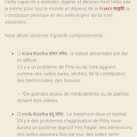
Cette capacité à assimiler, digérer et éliminer n’est hélas pas
la même pour tout le monde et dépend de la
Prakṛti प्रकृति
, la
constitution physique et des pathologies qui lui sont
associées.
Nous allons observer 3 grands comportements :
1)
krūra Kostha क्रूर कोष्ठ
: le transit alimentaire est dur
et difficile.
S’il y a un problème de Pitta ou de Vata aggravé,
comme des selles dures, sèches, de la constipation,
des hémorroïdes, des fissures.
— *De grandes doses de médicaments ou de plantes
doivent être utilisés.
2)
mṛdu Kostha मृदु कोष्ठ
: Le transit est doux et normal.
S’il y a des problèmes d’aggravation de Pitta, nous
aurons un système digestif très fragile, des éliminations
des selles plusieurs fois par jour, des selles semi-