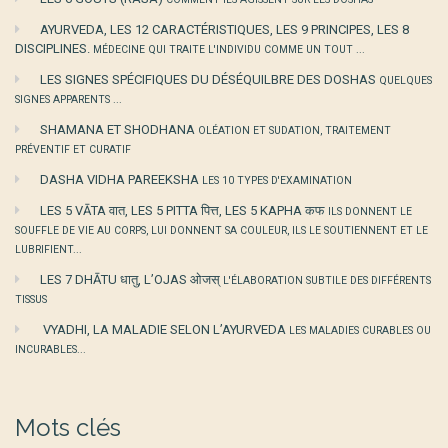
AYURVEDA, LES 12 CARACTÉRISTIQUES, LES 9 PRINCIPES, LES 8
DISCIPLINES.
MÉDECINE QUI TRAITE L'INDIVIDU COMME UN TOUT ...
LES SIGNES SPÉCIFIQUES DU DÉSÉQUILBRE DES DOSHAS
QUELQUES
SIGNES APPARENTS ...
SHAMANA ET SHODHANA
OLÉATION ET SUDATION, TRAITEMENT
PRÉVENTIF ET CURATIF
DASHA VIDHA PAREEKSHA
LES 10 TYPES D'EXAMINATION
LES 5 VĀTA वात, LES 5 PITTA पित्त, LES 5 KAPHA कफ
ILS DONNENT LE
SOUFFLE DE VIE AU CORPS, LUI DONNENT SA COULEUR, ILS LE SOUTIENNENT ET LE
LUBRIFIENT...
LES 7 DHĀTU धातु, L’OJAS ओजस्
L'ÉLABORATION SUBTILE DES DIFFÉRENTS
TISSUS
VYADHI, LA MALADIE SELON L’AYURVEDA
LES MALADIES CURABLES OU
INCURABLES...
Mots clés