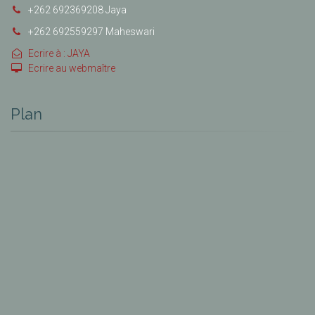
+262 692369208 Jaya
+262 692559297 Maheswari
Ecrire à : JAYA
Ecrire au webmaître
Plan