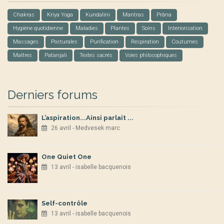
Chakras
Kriya Yoga
Kundalini
Mantras
Prâna
Hygiène quotidienne
Maladies
Plantes
Soins
Interiorisation
Massages
Posturales
Purification
Respiration
Coutumes
Maîtres
Patanjali
Textes sacrés
Voies philosophiques
Derniers forums
L’aspiration...Ainsi parlait ...
26 avril - Medvesek marc
One Quiet One
13 avril - isabelle bacquenois
Self-contrôle
13 avril - isabelle bacquenois