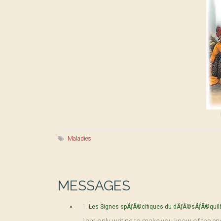
Maladies
MESSAGES
1.
Les Signes spÃƒÂ©cifiques du dÃƒÂ©sÃƒÂ©quil