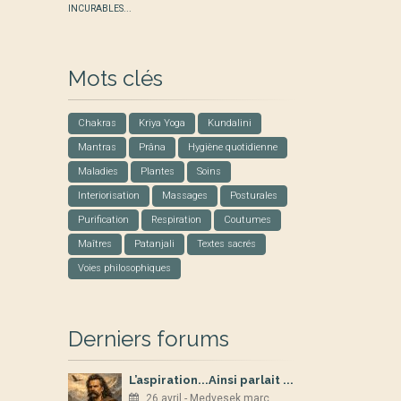
INCURABLES...
Mots clés
Chakras
Kriya Yoga
Kundalini
Mantras
Prâna
Hygiène quotidienne
Maladies
Plantes
Soins
Interiorisation
Massages
Posturales
Purification
Respiration
Coutumes
Maîtres
Patanjali
Textes sacrés
Voies philosophiques
Derniers forums
L’aspiration...Ainsi parlait ...
26 avril - Medvesek marc