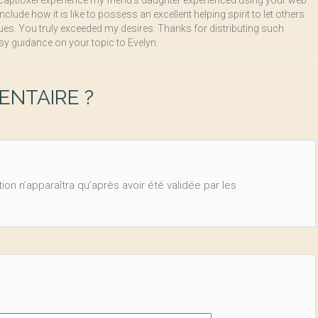
captioxel experience my friend’s daughter experienced using your web
nclude how it is like to possess an excellent helping spirit to let others
es. You truly exceeded my desires. Thanks for distributing such
asy guidance on your topic to Evelyn.
NTAIRE ?
ion n’apparaîtra qu’après avoir été validée par les