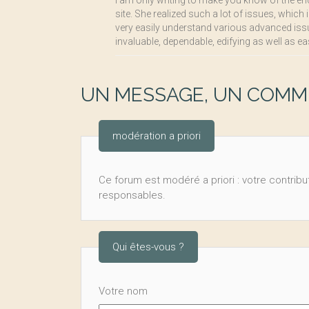
I am only writing to make you know of the en
site. She realized such a lot of issues, which i
very easily understand various advanced issu
invaluable, dependable, edifying as well as e
UN MESSAGE, UN COMME
modération a priori
Ce forum est modéré a priori : votre contribut
responsables.
Qui êtes-vous ?
Votre nom