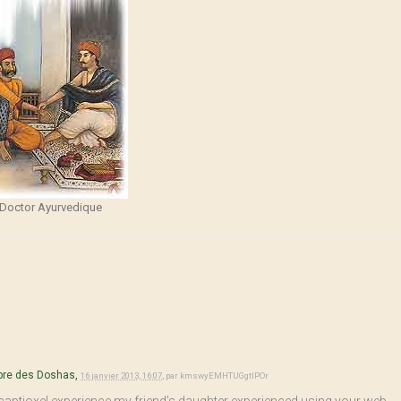
Doctor Ayurvedique
bre des Doshas,
16 janvier 2013, 16:07
,
par
kmswyEMHTUGgtlPOr