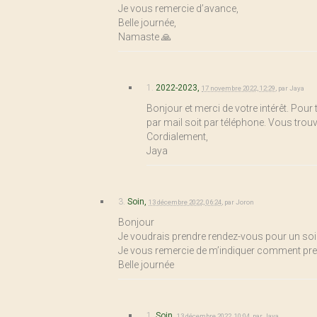
Je vous remercie d’avance,
Belle journée,
Namaste 🙏
1.
2022-2023,
17 novembre 2022, 12:29
,
par
Jaya
Bonjour et merci de votre intérêt. Pour
par mail soit par téléphone. Vous trouv
Cordialement,
Jaya
3.
Soin,
13 décembre 2022, 06:24
,
par
Joron
Bonjour
Je voudrais prendre rendez-vous pour un so
Je vous remercie de m’indiquer comment pr
Belle journée
1.
Soin,
13 décembre 2022, 10:04
,
par
Jaya