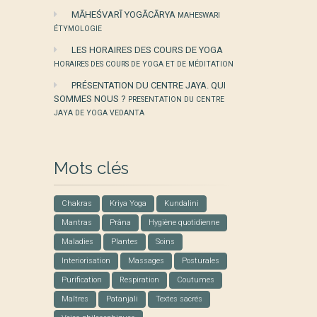
MĀHEŚVARĪ YOGĀCĀRYA
MAHESWARI
ÉTYMOLOGIE
LES HORAIRES DES COURS DE YOGA
HORAIRES DES COURS DE YOGA ET DE MÉDITATION
PRÉSENTATION DU CENTRE JAYA. QUI
SOMMES NOUS ?
PRESENTATION DU CENTRE
JAYA DE YOGA VEDANTA
Mots clés
Chakras
Kriya Yoga
Kundalini
Mantras
Prâna
Hygiène quotidienne
Maladies
Plantes
Soins
Interiorisation
Massages
Posturales
Purification
Respiration
Coutumes
Maîtres
Patanjali
Textes sacrés