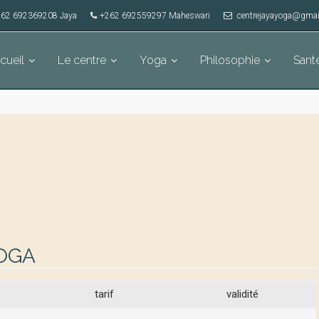
62 692369208 Jaya
+262 692559297 Maheswari
centrejayayoga@gmai
cueil
Le centre
Yoga
Philosophie
Sant
YOGA
tarif
validité