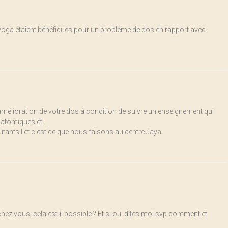
e yoga étaient bénéfiques pour un problème de dos en rapport avec
amélioration de votre dos à condition de suivre un enseignement qui
natomiques et
butants.l et c’est ce que nous faisons au centre Jaya.
chez vous, cela est-il possible ? Et si oui dites moi svp comment et