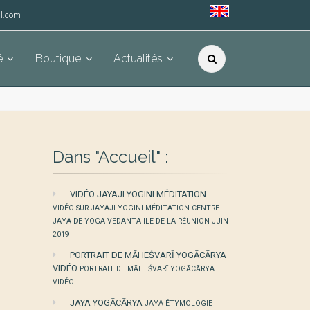
l.com
é
Boutique
Actualités
Dans "Accueil" :
VIDÉO JAYAJI YOGINI MÉDITATION
VIDÉO SUR JAYAJI YOGINI MÉDITATION CENTRE
JAYA DE YOGA VEDANTA ILE DE LA RÉUNION JUIN
2019
PORTRAIT DE MĀHEŚVARĪ YOGĀCĀRYA
VIDÉO
PORTRAIT DE MĀHEŚVARĪ YOGĀCĀRYA
VIDÉO
JAYA YOGĀCĀRYA
JAYA ÉTYMOLOGIE