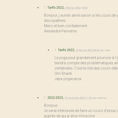
1.
Tarifs 2022,
9 février 2022, 18:52
Bonjour, j aurais aimé savoir si les cours d
discopathies.
Merci et bien cordialement
Alexandra Penverne
1.
Tarifs 2022,
10 février 2022, 08:34
,
par
Jaya
Le yoga peut grandement pourvoir à l’
tiendra compte des problématiques a
vertébrales. C’est le rôle des cours dé
Om Shanti
Jaya yogacarya
2.
2022-2023,
15 novembre 2022, 11:59
,
par
catalina
Bonjour,
Je serai intéressée de faire un cours d’essai 
auprès de qui je dois m’inscrire.