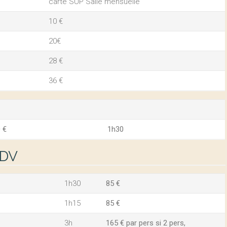
carte SUP Salle mensuelle
10 €
20€
28 €
36 €
 €
1h30
RDV
1h30
85 €
1h15
85 €
3h
165 € par pers si 2 pers,