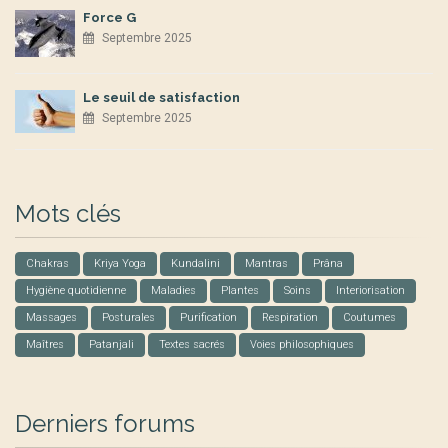
Force G
Septembre 2025
Le seuil de satisfaction
Septembre 2025
Mots clés
Chakras
Kriya Yoga
Kundalini
Mantras
Prâna
Hygiène quotidienne
Maladies
Plantes
Soins
Interiorisation
Massages
Posturales
Purification
Respiration
Coutumes
Maîtres
Patanjali
Textes sacrés
Voies philosophiques
Derniers forums