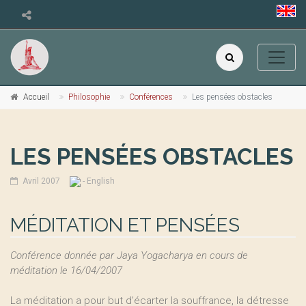
Accueil
Philosophie
Conférences
Les pensées obstacles
LES PENSÉES OBSTACLES
Avril 2007
- English
MÉDITATION ET PENSÉES
Conférence donnée par Jaya Yogacharya en cours de
méditation le 16/04/2007
La méditation a pour but d’écarter la souffrance, la détresse