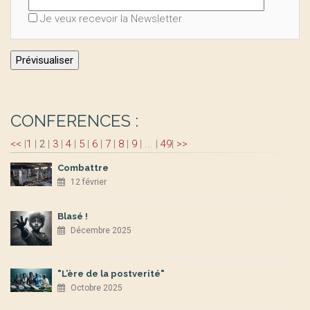
Je veux recevoir la Newsletter
CONFERENCES :
<<
|
1
|
2
|
3
|
4
|
5
|
6
|
7
|
8
|
9
|
...
|
49
|
>>
Combattre
12 février
Blasé !
Décembre 2025
"L’ère de la postverité"
Octobre 2025