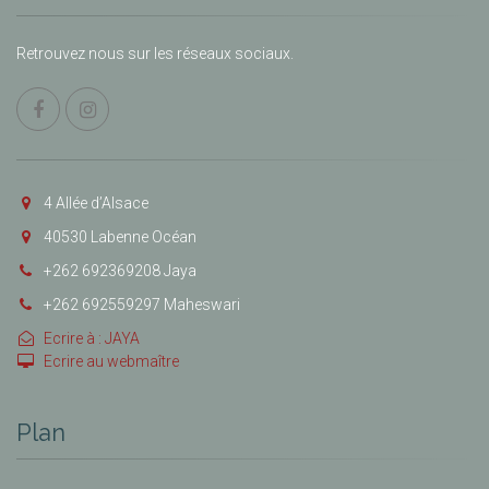
Retrouvez nous sur les réseaux sociaux.
4 Allée d’Alsace
40530 Labenne Océan
+262 692369208 Jaya
+262 692559297 Maheswari
Ecrire à : JAYA
Ecrire au webmaître
Plan