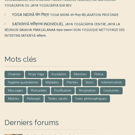
YOGĀCĀRYA OU JAYA YOGĀCĀRYA SUR RDV
YOGA NIDRĀ योग निद्रा
YOGA NIDRĀ योग निद्रा RELAXATION PROFONDE
SATKRIYĀ सत्क्रिया INDIVIDUEL
JAYA YOGĀCĀRYA CENTRE JAYA LA
RÉUNION ŚAṄKHA PRAKṢĀLANAA शङ्ख प्रक्षालन SOIN YOGUIQUE NETTOYAGE DES
INTESTINS SATKRIYĀ सत्क्रिया
Mots clés
Chakras
Kriya Yoga
Kundalini
Mantras
Prâna
Hygiène quotidienne
Maladies
Plantes
Soins
Interiorisation
Massages
Posturales
Purification
Respiration
Coutumes
Maîtres
Patanjali
Textes sacrés
Voies philosophiques
Derniers forums