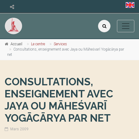
Accueil
Le centre
Services
Consultations, enseignement avec Jaya ou Māheśvarī Yogācārya par
net
CONSULTATIONS,
ENSEIGNEMENT AVEC
JAYA OU MĀHEŚVARĪ
YOGĀCĀRYA PAR NET
Mars 2009