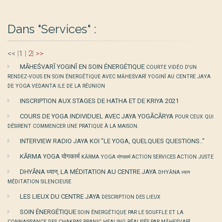
Dans "Services" :
<<
|
1
|
2
|
>>
MĀHEŚVARĪ YOGINĪ EN SOIN ÉNERGÉTIQUE
COURTE VIDÉO D'UN
RENDEZ-VOUS EN SOIN ÉNERGÉTIQUE AVEC MĀHEŚVARĪ YOGINĪ AU CENTRE JAYA
DE YOGA VEDANTA ILE DE LA RÉUNION
INSCRIPTION AUX STAGES DE HATHA ET DE KRIYA 2021
COURS DE YOGA INDIVIDUEL AVEC JAYA YOGĀCĀRYA
POUR CEUX QUI
DÉSIRENT COMMENCER UNE PRATIQUE À LA MAISON.
INTERVIEW RADIO JAYA KOI "LE YOGA, QUELQUES QUESTIONS.."
KĀRMA YOGA योगकार्म
KĀRMA YOGA योगकार्म ACTION SERVICES ACTION JUSTE
DHYĀNA ध्यान, LA MÉDITATION AU CENTRE JAYA
DHYĀNA ध्यान
MÉDITATION SILENCIEUSE
LES LIEUX DU CENTRE JAYA
DESCRIPTION DES LIEUX
SOIN ÉNERGÉTIQUE
SOIN ÉNERGÉTIQUE PAR LE SOUFFLE ET LA
CONNAISSANCE DES CHAKRAS PRANIC HEALING RÉALISÉS PAR MĀHEŚVARĪ