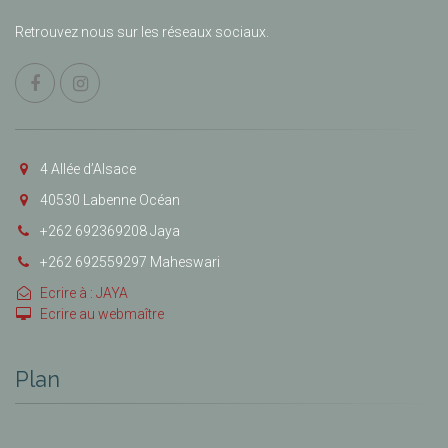
Retrouvez nous sur les réseaux sociaux.
4 Allée d’Alsace
40530 Labenne Océan
+262 692369208 Jaya
+262 692559297 Maheswari
Ecrire à : JAYA
Ecrire au webmaître
Plan