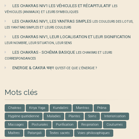
LES CHAKRAS NIV1 LES VÉHICULES ET RÉCAPITULATIF
LES
VÉHICULES (ANIMAUX) ET LEURS SYMBOLIQUES
LES CHAKRAS NIV1, LES YANTRAS SIMPLES
LES COULEURS DES LOTUS,
LES YANTRAS SIMPLES ET LEURS COULEURS
LES CHAKRAS NIV1, LEUR LOCALISATION ET LEUR SIGNIFICATION
LEUR NOMBRE, LEUR SITUATION, LEUR SENS
LES CHAKRAS - SCHÉMA BASIQUE
LES CHAKRAS ET LEURS
CORRESPONDANCES
ENERGIE & CAKRA चक्र
QU'EST-CE QUE L'ÉNERGIE ?
Mots clés
Chakras
Kriya Yoga
Kundalini
Mantras
Prâna
Hygiène quotidienne
Maladies
Plantes
Soins
Interiorisation
Massages
Posturales
Purification
Respiration
Coutumes
Maîtres
Patanjali
Textes sacrés
Voies philosophiques