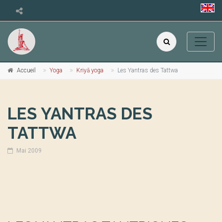
Accueil
Yoga
Kriyā yoga
Les Yantras des Tattwa
LES YANTRAS DES
TATTWA
Mai 2009