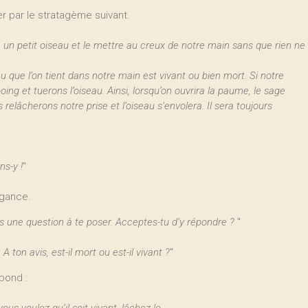
r par le stratagème suivant.
e un petit oiseau et le mettre au creux de notre main sans que rien ne
au que l’on tient dans notre main est vivant ou bien mort. Si notre
oing et tuerons l’oiseau. Ainsi, lorsqu’on ouvrira la paume, le sage
 relâcherons notre prise et l’oiseau s’envolera. Il sera toujours
ns-y !
"
ogance.
 une question à te poser. Acceptes-tu d’y répondre ?
"
 ton avis, est-il mort ou est-il vivant ?
"
pond :