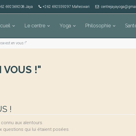
62 692369208 Jaya
+262 692559297 Maheswari
centrejayayoga@gmai
cueil
Le centre
Yoga
Philosophie
Sant
nse est en vous !"
 VOUS !"
S !
e connu aux alentours.
ux questions qui lui étaient posées.