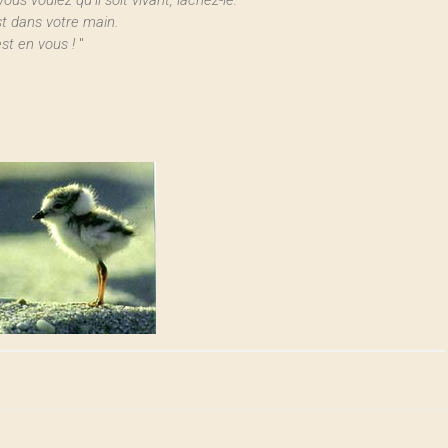
vous voulez qu’il soit vivant, lâchez-le.
t dans votre main.
st en vous !
"