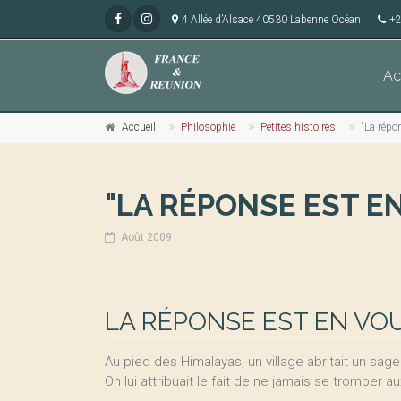
4 Allée d’Alsace 40530 Labenne Océan
+2
Ac
Accueil
Philosophie
Petites histoires
"La répo
"LA RÉPONSE EST EN
Août 2009
LA RÉPONSE EST EN VOU
Au pied des Himalayas, un village abritait un sag
On lui attribuait le fait de ne jamais se tromper a