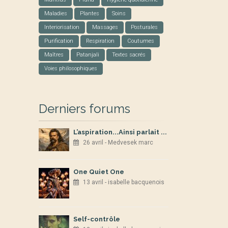
Maladies
Plantes
Soins
Interiorisation
Massages
Posturales
Purification
Respiration
Coutumes
Maîtres
Patanjali
Textes sacrés
Voies philosophiques
Derniers forums
L’aspiration...Ainsi parlait ...
26 avril - Medvesek marc
One Quiet One
13 avril - isabelle bacquenois
Self-contrôle