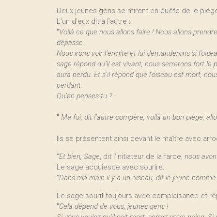
Deux jeunes gens se mirent en quête de le piége
L’un d’eux dit à l’autre :
"
Voilà ce que nous allons faire ! Nous allons prendr
dépasse.
Nous irons voir l’ermite et lui demanderons si l’oise
sage répond qu’il est vivant, nous serrerons fort le p
aura perdu. Et s’il répond que l’oiseau est mort, nous
perdant.
Qu’en penses-tu ?
"
"
Ma foi, dit l’autre compère, voilà un bon piège, allo
Ils se présentent ainsi devant le maître avec arr
"
Et bien, Sage
, dit l’initiateur de la farce,
nous avons
Le sage acquiesce avec sourire.
"
Dans ma main il y a un oiseau, dit le jeune homme. A
Le sage sourit toujours avec complaisance et ré
"
Cela dépend de vous, jeunes gens !