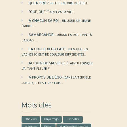
QUI A TIRÉ ?
PETITE HISTOIRE DE SOUFI..
"OUF, OUF !"
AINSI VA LA VIE !
A CHACUN SA FOI...
UN JOUR, UN JEUNE
ÉRUDIT ...
SAMARCANDE...
QUAND LA MORT VINT À
BAGDAD ....
LA COULEUR DU LAIT....
BIEN QUE LES
VACHES SOIENT DE COULEURS DIFFÉRENTES...
AU SOIR DE MA VIE
OÙ ÉTAIS-TU LORSQUE
J'AI TANT PLEURÉ ?
A PROPOS DE L’ÉGO !
DANS LA TERRIBLE
JUNGLE, IL ÉTAIT UNE FOIS...
Mots clés
Chakras
Kriya Yoga
Kundalini
Mantras
Prâna
Hygiène quotidienne