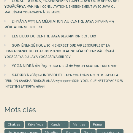
CONSULTATIONS, ENSEIGNEMENT AVEC JAYA OU MĀHEŚVARĪ
YOGĀCĀRYA PAR NET
CONSULTATIONS, ENSEIGNEMENT AVEC JAYA OU
MĀHEŚVARĪ YOGĀCĀRYA À DISTANCE
DHYĀNA ध्यान, LA MÉDITATION AU CENTRE JAYA
DHYĀNA ध्यान
MÉDITATION SILENCIEUSE
LES LIEUX DU CENTRE JAYA
DESCRIPTION DES LIEUX
SOIN ÉNERGÉTIQUE
SOIN ÉNERGÉTIQUE PAR LE SOUFFLE ET LA
CONNAISSANCE DES CHAKRAS PRANIC HEALING RÉALISÉS PAR MĀHEŚVARĪ
YOGĀCĀRYA OU JAYA YOGĀCĀRYA SUR RDV
YOGA NIDRĀ योग निद्रा
YOGA NIDRĀ योग निद्रा RELAXATION PROFONDE
SATKRIYĀ सत्क्रिया INDIVIDUEL
JAYA YOGĀCĀRYA CENTRE JAYA LA
RÉUNION ŚAṄKHA PRAKṢĀLANAA शङ्ख प्रक्षालन SOIN YOGUIQUE NETTOYAGE DES
INTESTINS SATKRIYĀ सत्क्रिया
Mots clés
Chakras
Kriya Yoga
Kundalini
Mantras
Prâna
Hygiène quotidienne
Maladies
Plantes
Soins
Interiorisation