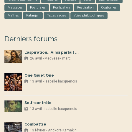
Massages
Posturales
Purification
Respiration
Coutumes
Maîtres
Patanjali
Textes sacrés
Voies philosophiques
Derniers forums
L’aspiration...Ainsi parlait ...
26 avril - Medvesek marc
One Quiet One
13 avril - isabelle bacquenois
Self-contrôle
13 avril - isabelle bacquenois
Combattre
13 février - Angkore Kamakini