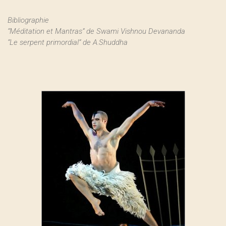
Bibliographie
“Méditation et Mantras” de Swami Vishnou Devananda
“Le serpent primordial” de A.Shuddha