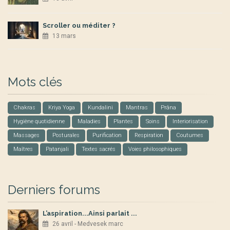
Scroller ou méditer ?
13 mars
Mots clés
Chakras
Kriya Yoga
Kundalini
Mantras
Prâna
Hygiène quotidienne
Maladies
Plantes
Soins
Interiorisation
Massages
Posturales
Purification
Respiration
Coutumes
Maîtres
Patanjali
Textes sacrés
Voies philosophiques
Derniers forums
L’aspiration...Ainsi parlait ...
26 avril - Medvesek marc