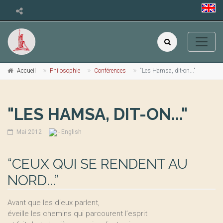
Accueil
Philosophie
Conférences
"Les Hamsa, dit-on..."
"LES HAMSA, DIT-ON..."
Mai 2012
- English
“CEUX QUI SE RENDENT AU
NORD...”
Avant que les dieux parlent,
éveille les chemins qui parcourent l’esprit