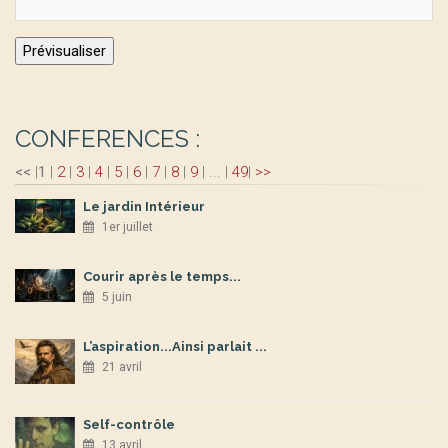
CONFERENCES :
<<
|
1
|
2
|
3
|
4
|
5
|
6
|
7
|
8
|
9
|
...
|
49
|
>>
Le jardin Intérieur
1er juillet
Courir après le temps...
5 juin
L’aspiration...Ainsi parlait ...
21 avril
Self-contrôle
13 avril