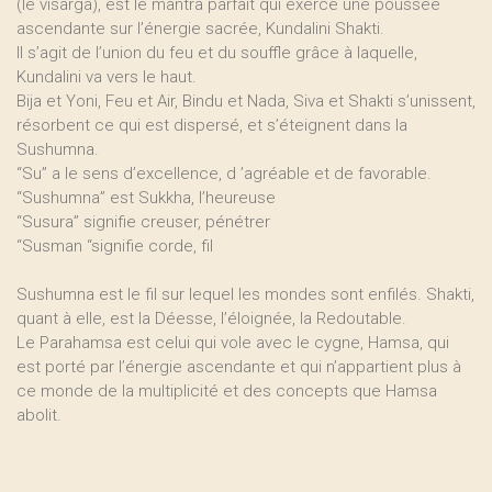
(le visarga), est le mantra parfait qui exerce une poussée
ascendante sur l’énergie sacrée, Kundalini Shakti.
Il s’agit de l’union du feu et du souffle grâce à laquelle,
Kundalini va vers le haut.
Bija et Yoni, Feu et Air, Bindu et Nada, Siva et Shakti s’unissent,
résorbent ce qui est dispersé, et s’éteignent dans la
Sushumna.
“Su” a le sens d’excellence, d ’agréable et de favorable.
“Sushumna” est Sukkha, l’heureuse
“Susura” signifie creuser, pénétrer
“Susman “signifie corde, fil
Sushumna est le fil sur lequel les mondes sont enfilés. Shakti,
quant à elle, est la Déesse, l’éloignée, la Redoutable.
Le Parahamsa est celui qui vole avec le cygne, Hamsa, qui
est porté par l’énergie ascendante et qui n’appartient plus à
ce monde de la multiplicité et des concepts que Hamsa
abolit.