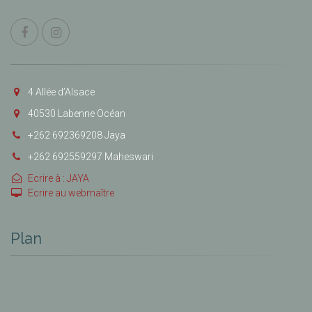
4 Allée d’Alsace
40530 Labenne Océan
+262 692369208 Jaya
+262 692559297 Maheswari
Ecrire à : JAYA
Ecrire au webmaître
Plan