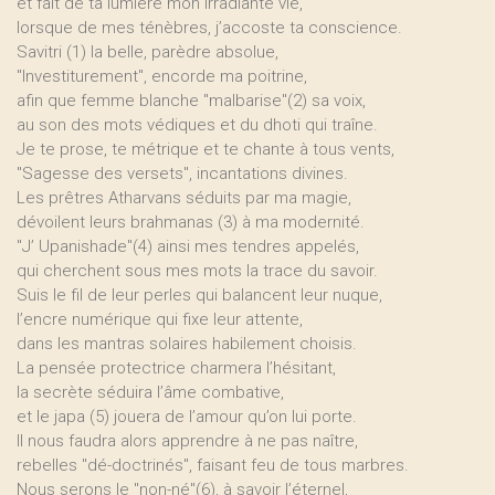
et fait de ta lumière mon irradiante vie,
lorsque de mes ténèbres, j’accoste ta conscience.
Savitri (1) la belle, parèdre absolue,
"Investiturement", encorde ma poitrine,
afin que femme blanche "malbarise"(2) sa voix,
au son des mots védiques et du dhoti qui traîne.
Je te prose, te métrique et te chante à tous vents,
"Sagesse des versets", incantations divines.
Les prêtres Atharvans séduits par ma magie,
dévoilent leurs brahmanas (3) à ma modernité.
"J’ Upanishade"(4) ainsi mes tendres appelés,
qui cherchent sous mes mots la trace du savoir.
Suis le fil de leur perles qui balancent leur nuque,
l’encre numérique qui fixe leur attente,
dans les mantras solaires habilement choisis.
La pensée protectrice charmera l’hésitant,
la secrète séduira l’âme combative,
et le japa (5) jouera de l’amour qu’on lui porte.
Il nous faudra alors apprendre à ne pas naître,
rebelles "dé-doctrinés", faisant feu de tous marbres.
Nous serons le "non-né"(6), à savoir l’éternel,