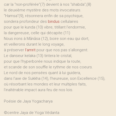
car la "non-proférée"(7) devient à nos "shabda",(8)
le deuxième mystère des mots invocateurs.
"Hamsa"(9), résonnera enfin de sa psychique,
sondera profondeur des
bindus
cellulaires
pour que le kunda (10) vibre, titillant l’endormie,
la dangereuse, celle qui décapite.(11)
Nous irons à Mānāsa (12), boire son eau qui dort,
et veillerons durant le long voyage,
à préserver
l’amrit
pour que nos pas s’allongent.
Le danseur kelaka (13) tintera le cristal,
pour que l’hyperborée nous indique la route,
et scande de son souffle le rythme de nos coeurs.
Le nord de nos pensées quant à lui guidera,
dans l’axe de Sukkha (14), l’heureuse, son Excellence (15),
où résorbant les mondes et leur multiples faits,
l’inaltérable impact aura feu de nos lois.
Poésie de Jaya Yogacharya
©centre Jaya de Yoga Védanta