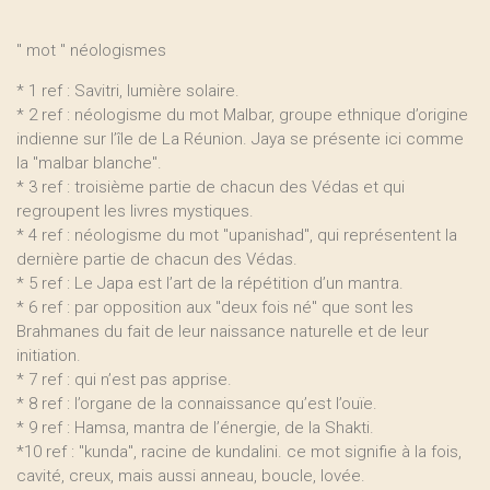
" mot " néologismes
* 1 ref : Savitri, lumière solaire.
* 2 ref : néologisme du mot Malbar, groupe ethnique d’origine
indienne sur l’île de La Réunion. Jaya se présente ici comme
la "malbar blanche".
* 3 ref : troisième partie de chacun des Védas et qui
regroupent les livres mystiques.
* 4 ref : néologisme du mot "upanishad", qui représentent la
dernière partie de chacun des Védas.
* 5 ref : Le Japa est l’art de la répétition d’un mantra.
* 6 ref : par opposition aux "deux fois né" que sont les
Brahmanes du fait de leur naissance naturelle et de leur
initiation.
* 7 ref : qui n’est pas apprise.
* 8 ref : l’organe de la connaissance qu’est l’ouïe.
* 9 ref : Hamsa, mantra de l’énergie, de la Shakti.
*10 ref : "kunda", racine de kundalini. ce mot signifie à la fois,
cavité, creux, mais aussi anneau, boucle, lovée.