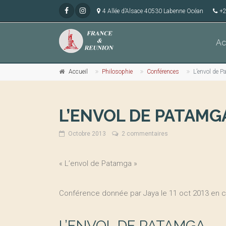
4 Allée d’Alsace 40530 Labenne Océan
+2
Ac
Accueil
Philosophie
Conférences
L’envol de 
L’ENVOL DE PATAMG
Octobre 2013
2 commentaires
« L’envol de Patamga »
Conférence donnée par Jaya le 11 oct 2013 en c
L’ENVOL DE PATAMGA