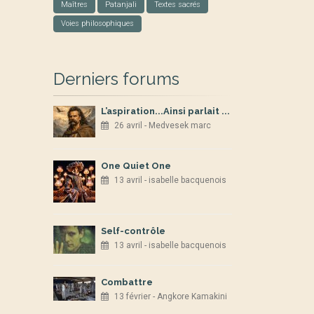
Maîtres
Patanjali
Textes sacrés
Voies philosophiques
Derniers forums
L’aspiration...Ainsi parlait ...
26 avril - Medvesek marc
One Quiet One
13 avril - isabelle bacquenois
Self-contrôle
13 avril - isabelle bacquenois
Combattre
13 février - Angkore Kamakini