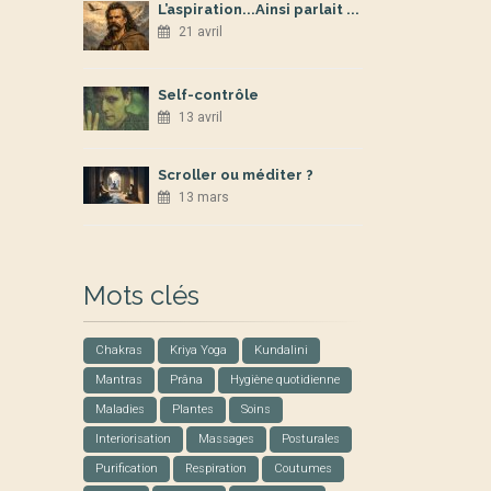
L’aspiration...Ainsi parlait ...
21 avril
Self-contrôle
13 avril
Scroller ou méditer ?
13 mars
Mots clés
Chakras
Kriya Yoga
Kundalini
Mantras
Prâna
Hygiène quotidienne
Maladies
Plantes
Soins
Interiorisation
Massages
Posturales
Purification
Respiration
Coutumes