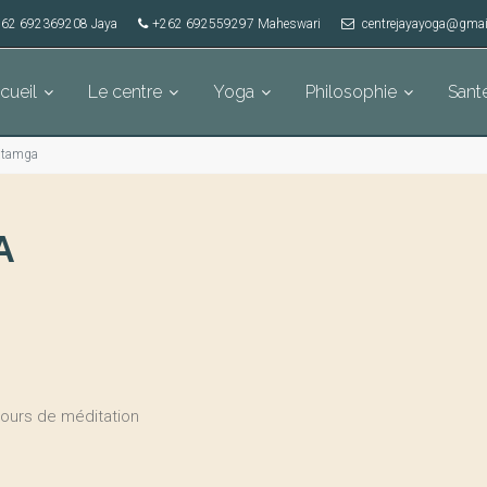
62 692369208 Jaya
+262 692559297 Maheswari
centrejayayoga@gmai
cueil
Le centre
Yoga
Philosophie
Sant
Patamga
A
ours de méditation