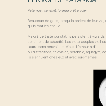
Patamga : sanskrit, l’oiseau prêt à voler.
Beaucoup de gens, lorsqu’ils parlent de leur vie, d
qu’ils font les ennuie.
Malgré ce triste constat, ils persistent à vivre d
sentiment de sécurité. Les vieux couples vieilli
l’autre sans pouvoir se réjouir. L’amour a disparu
ou distractions, télévision, scrabble, aquagym, act
Ils s’ennuient chez eux et avec eux-mêmes !