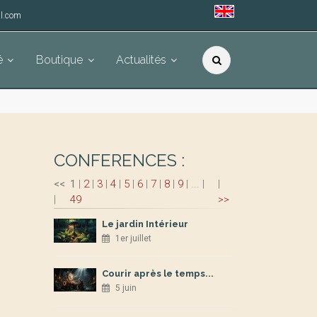
l.com
é
Boutique
Actualités
CONFERENCES :
<<
1
|
2
|
3
|
4
|
5
|
6
|
7
|
8
|
9
|
...
|
|
|
49
>>
Le jardin Intérieur
1er juillet
Courir après le temps...
5 juin