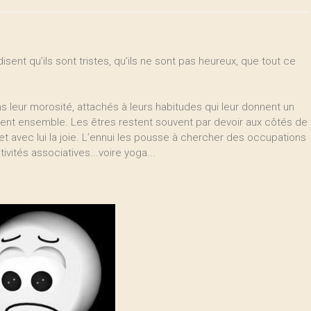
isent qu’ils sont tristes, qu’ils ne sont pas heureux, que tout ce
ans leur morosité, attachés à leurs habitudes qui leur donnent un
ssent ensemble. Les êtres restent souvent par devoir aux côtés de
 et avec lui la joie. L’ennui les pousse à chercher des occupations
ivités associatives...voire yoga...