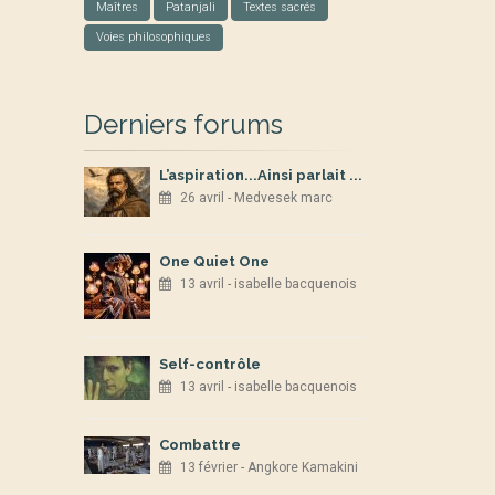
Maîtres
Patanjali
Textes sacrés
Voies philosophiques
Derniers forums
L’aspiration...Ainsi parlait ...
26 avril - Medvesek marc
One Quiet One
13 avril - isabelle bacquenois
Self-contrôle
13 avril - isabelle bacquenois
Combattre
13 février - Angkore Kamakini