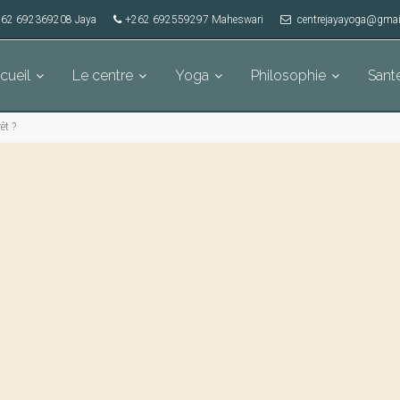
62 692369208 Jaya
+262 692559297 Maheswari
centrejayayoga@gmai
cueil
Le centre
Yoga
Philosophie
Sant
êt ?