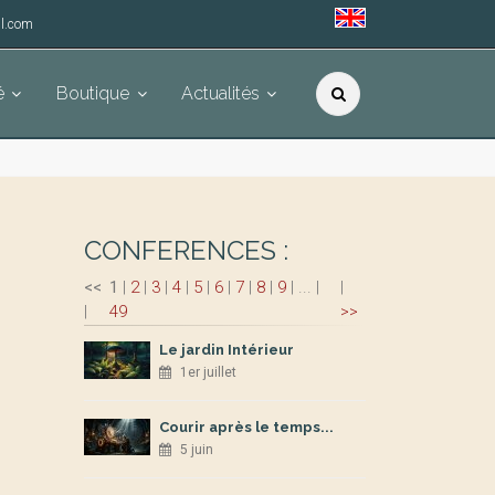
l.com
é
Boutique
Actualités
CONFERENCES :
<<
1
|
2
|
3
|
4
|
5
|
6
|
7
|
8
|
9
|
...
|
|
|
49
>>
Le jardin Intérieur
1er juillet
Courir après le temps...
5 juin