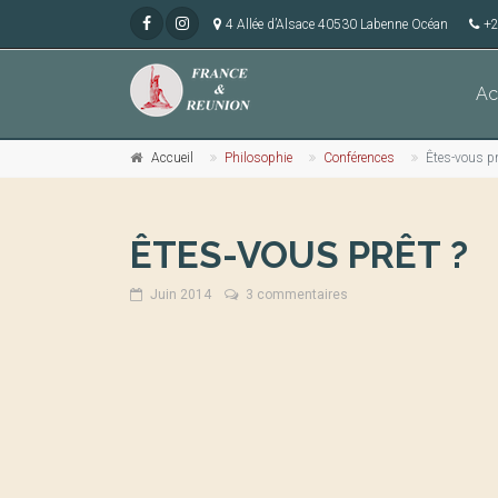
4 Allée d’Alsace 40530 Labenne Océan
+2
Ac
Accueil
Philosophie
Conférences
Êtes-vous pr
ÊTES-VOUS PRÊT ?
Juin 2014
3 commentaires