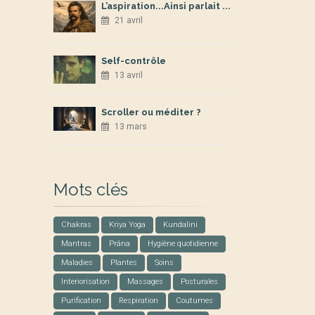
L’aspiration...Ainsi parlait ...
21 avril
Self-contrôle
13 avril
Scroller ou méditer ?
13 mars
Mots clés
Chakras
Kriya Yoga
Kundalini
Mantras
Prâna
Hygiène quotidienne
Maladies
Plantes
Soins
Interiorisation
Massages
Posturales
Purification
Respiration
Coutumes