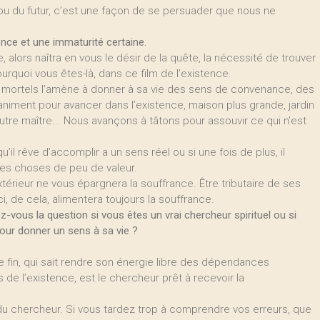
ou du futur, c’est une façon de se persuader que nous ne
nce et une immaturité certaine.
 alors naîtra en vous le désir de la quête, la nécessité de trouver
ourquoi vous êtes-là, dans ce film de l’existence.
 mortels l’amène à donner à sa vie des sens de convenance, des
s animent pour avancer dans l’existence, maison plus grande, jardin
autre maître... Nous avançons à tâtons pour assouvir ce qui n’est
qu’il rêve d’accomplir a un sens réel ou si une fois de plus, il
des choses de peu de valeur.
érieur ne vous épargnera la souffrance. Être tributaire de ses
, de cela, alimentera toujours la souffrance.
-vous la question si vous êtes un vrai chercheur spirituel ou si
pour donner un sens à sa vie ?
e fin, qui sait rendre son énergie libre des dépendances
s de l’existence, est le chercheur prêt à recevoir la
o du chercheur. Si vous tardez trop à comprendre vos erreurs, que