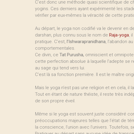
C’est donc une méthode quasi scientifique de ch
yogins. Ces derniers ayant expérimenté les stades
vérifier par eux-mêmes la véracité de cette prati
Au départ, le yoga non codifié va le devenir en 
darshan, plus connu sous le nom de
Raja-yoga
, 
pratique. C’est,
l’Ishwarapranidhana
, l’abandon au
comportementales.
Ce divin, ce
Tat Purusha,
omniscient et omnipotent,
cette perfection absolue à laquelle l’adepte se ré
au sage qui tend vers lui.
C’est là sa fonction première. Il est le maître orig
Mais le yoga n’est pas une religion et en cela, il
Tout en étant de nature théiste, il reste très in
de son propre éveil.
Même si le yoga est souvent juste considéré com
préoccupations majeures telles que l’état de témoi
la conscience, l’union avec l’univers. Toutefois, seu
Pratiquer au départ sans aucune idée de transc