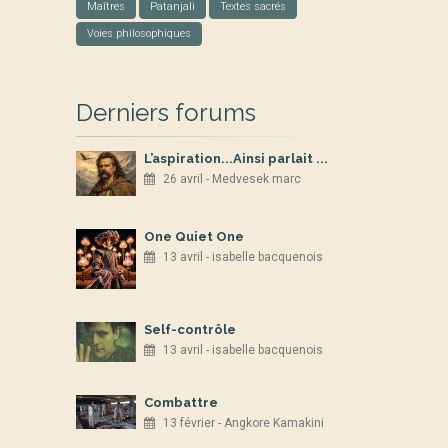
Maîtres
Patanjali
Textes sacrés
Voies philosophiques
Derniers forums
L’aspiration...Ainsi parlait ...
26 avril - Medvesek marc
One Quiet One
13 avril - isabelle bacquenois
Self-contrôle
13 avril - isabelle bacquenois
Combattre
13 février - Angkore Kamakini