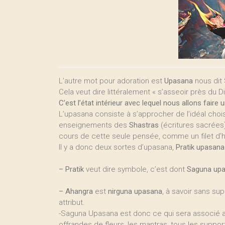
L’autre mot pour adoration est
Upasana
nous dit 
Cela veut dire littéralement « s’asseoir près du Di
C’est l’état intérieur avec lequel nous allons faire u
L’upasana consiste à s’approcher de l’idéal chois
enseignements des
Shastras
(écritures sacrées)
cours de cette seule pensée, comme un filet d’hu
Il y a donc deux sortes d’upasana,
Pratik upasana
–
Pratik
veut dire symbole, c’est dont
Saguna up
–
Ahangra
est
nirguna upasana
, à savoir sans sup
attribut.
-Saguna Upasana est donc ce qui sera associé au b
offrandes de fleurs, les mantras, tous les support