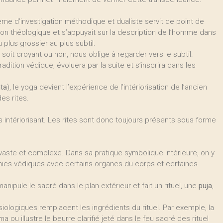
tème d’investigation méthodique et dualiste servit de point de
tion théologique et s’appuyait sur la description de l’homme dans
 plus grossier au plus subtil.
soit croyant ou non, nous oblige à regarder vers le subtil.
radition védique, évoluera par la suite et s’inscrira dans les
ta
), le yoga devient l’expérience de l’intériorisation de l’ancien
des rites.
es intériorisant. Les rites sont donc toujours présents sous forme
 vaste et complexe. Dans sa pratique symbolique intérieure, on y
onies védiques avec certains organes du corps et certaines
t manipule le sacré dans le plan extérieur et fait un rituel, une
puja
,
hysiologiques remplacent les ingrédients du rituel. Par exemple, la
ma ou illustre le beurre clarifié jeté dans le feu sacré des rituel