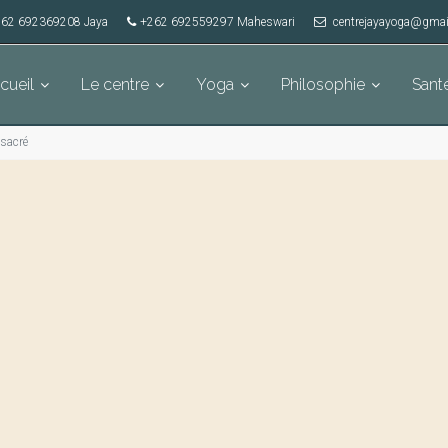
62 692369208 Jaya
+262 692559297 Maheswari
centrejayayoga@gmai
cueil
Le centre
Yoga
Philosophie
Sant
 sacré