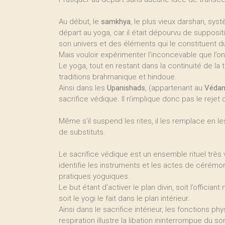
Au début, le
samkhya
, le plus vieux darshan, sys
départ au yoga, car il était dépourvu de supposi
son univers et des éléments qui le constituent du
Mais vouloir expérimenter l’inconcevable que l’on 
Le yoga, tout en restant dans la continuité de la t
traditions brahmanique et hindoue.
Ainsi dans les
Upanishads
, (appartenant au
Védan
sacrifice védique. Il n’implique donc pas le rejet 
Même s’il suspend les rites, il les remplace en l
de substituts.
Le sacrifice védique est un ensemble rituel très
identifie les instruments et les actes de cérém
pratiques yoguiques.
Le but étant d’activer le plan divin, soit l’offician
soit le yogi le fait dans le plan intérieur.
Ainsi dans le sacrifice intérieur, les fonctions p
respiration illustre la libation ininterrompue du so