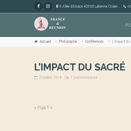
4 Allée d’Alsace 40530 Labenne Océan
+2
Ac
Accueil
Philosophie
Conférences
L’impact du
L’IMPACT DU SACRÉ
Octobre 2014
1 commentaires
« Pûjâ 1 »