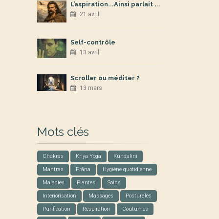
L’aspiration...Ainsi parlait ...
21 avril
Self-contrôle
13 avril
Scroller ou méditer ?
13 mars
Mots clés
Chakras
Kriya Yoga
Kundalini
Mantras
Prâna
Hygiène quotidienne
Maladies
Plantes
Soins
Interiorisation
Massages
Posturales
Purification
Respiration
Coutumes