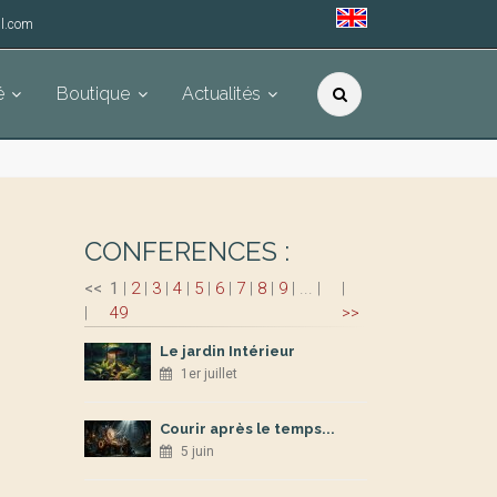
l.com
é
Boutique
Actualités
CONFERENCES :
<<
1
|
2
|
3
|
4
|
5
|
6
|
7
|
8
|
9
|
...
|
|
|
49
>>
Le jardin Intérieur
1er juillet
Courir après le temps...
5 juin