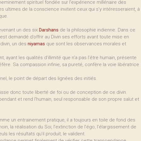
eminement spirituel fondée sur l’expérience millénaire des
 ultimes de la conscience invitent ceux qui s’y intéresseraient, à
que.
devenant un des six
Darshans
de la philosophie indienne. Dans ce
il est demandé d’offrir au Divin ses efforts avant toute mise en
 divin, un des
niyamas
que sont les observances morales et
 ayant les qualités d’illimité que n’a pas l’être humain, présente
fère. Sa compassion infinie, sa pureté, confère la voie libératrice
inel, le point de départ des lignées des initiés.
 laisse donc toute liberté de foi ou de conception de ce divin.
dépendant et rend l’humain, seul responsable de son propre salut et
me un entrainement pratique, il a toujours en toile de fond des
n, la réalisation du Soi, l’extinction de l’égo, l’élargissement de
ls les résultats qu’il produit, le valident.
endance permet finalement de vérifier cette transcendance.