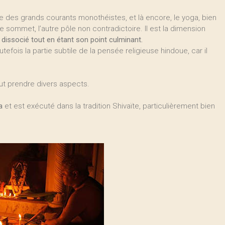
e des grands courants monothéistes, et là encore, le yoga, bien
e sommet, l’autre pôle non contradictoire. Il est la dimension
t dissocié tout en étant son point culminant.
utefois la partie subtile de la pensée religieuse hindoue, car il
eut prendre divers aspects.
a
et est exécuté dans la tradition Shivaïte, particulièrement bien