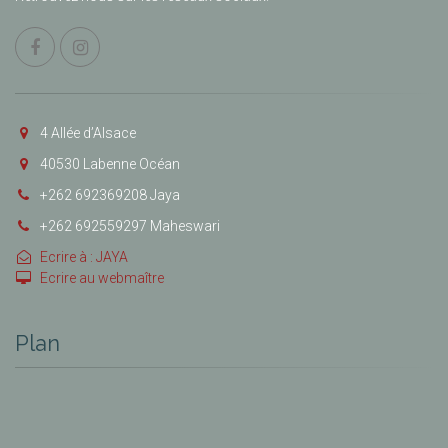
4 Allée d’Alsace
40530 Labenne Océan
+262 692369208 Jaya
+262 692559297 Maheswari
Ecrire à : JAYA
Ecrire au webmaître
Plan