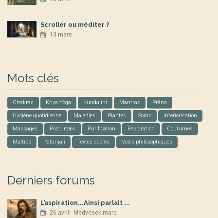
Scroller ou méditer ?
13 mars
Mots clés
Chakras
Kriya Yoga
Kundalini
Mantras
Prâna
Hygiène quotidienne
Maladies
Plantes
Soins
Interiorisation
Massages
Posturales
Purification
Respiration
Coutumes
Maîtres
Patanjali
Textes sacrés
Voies philosophiques
Derniers forums
L’aspiration...Ainsi parlait ...
26 avril - Medvesek marc