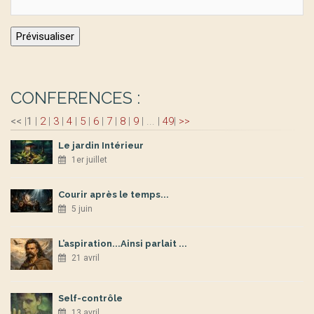
CONFERENCES :
<<
|
1
|
2
|
3
|
4
|
5
|
6
|
7
|
8
|
9
|
...
|
49
|
>>
Le jardin Intérieur
1er juillet
Courir après le temps...
5 juin
L’aspiration...Ainsi parlait ...
21 avril
Self-contrôle
13 avril