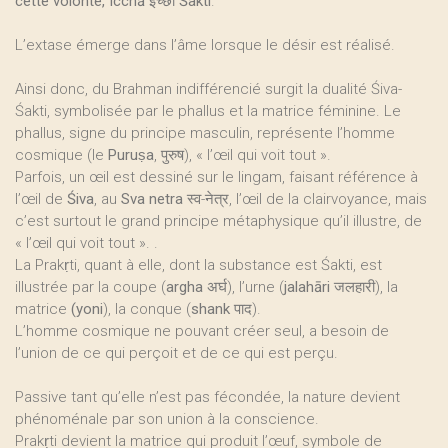
cette volonté, Icchā इच्छा Śakti
.
L’extase émerge dans l’âme lorsque le désir est réalisé.
Ainsi donc, du Brahman indifférencié surgit la dualité Śiva-
Śakti, symbolisée par le phallus et la matrice féminine. Le
phallus, signe du principe masculin, représente l’homme
cosmique (le
Puruṣa
, पुरुष), « l’œil qui voit tout ».
Parfois, un œil est dessiné sur le lingam, faisant référence à
l’œil de
Śiva
, au
Sva netra
स्व-नेत्र, l’œil de la clairvoyance, mais
c’est surtout le grand principe métaphysique qu’il illustre, de
« l’œil qui voit tout ». .
La Prakṛti, quant à elle, dont la substance est Śakti, est
illustrée par la coupe (
argha
अर्घ), l’urne (
jalahāri
जलहारी), la
matrice
(yoni
), la conque (
shank
पाद).
L’homme cosmique ne pouvant créer seul, a besoin de
l’union de ce qui perçoit et de ce qui est perçu.
Passive tant qu’elle n’est pas fécondée, la nature devient
phénoménale par son union à la conscience.
Prakṛti devient la matrice qui produit l’œuf, symbole de