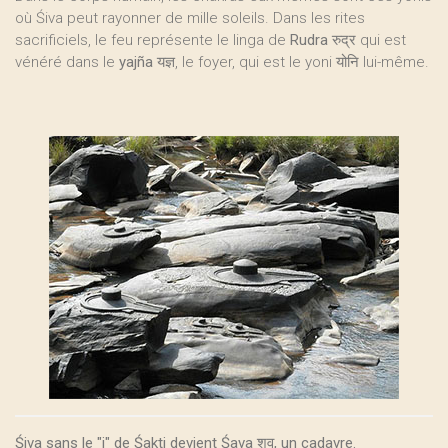
où Śiva peut rayonner de mille soleils. Dans les rites
sacrificiels, le feu représente le linga de
Rudra
रुद्र qui est
vénéré dans le
yajña
यज्ञ, le foyer, qui est le yoni योनि lui-même.
Śiva sans le "i" de Śakti devient Śava शव, un cadavre.