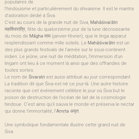
populaires de
l’hindouisme et particulièrement du shivaïsme. Il est le mantra
d’adoration dédié à Śiva.
C’est au cours de la grande nuit de Siva,
Mahāśivarātri
महाशिवरात्रि, fête du quatorzième jour de la lune décroissante
du mois de
Māgha
माघ (janvier-février), que le linga apparut
resplendissant comme mille soleils. Le
Mahāśivarātri
est un
des plus grands festivals de l’année sur le sous-continent
indien. Le jeûne, une nuit de méditation, l’immersion d’un
lingam ont lieu à ce moment là ainsi que des offrandes de
toutes sortes.
Le nom de
Śivaratri
est aussi attribué au jour correspondant.
La tradition dit que Śiva est né ce jour-là. Une autre histoire
raconte que cet événement célèbre le jour où Śiva but le
poison de destruction de l’océan de lait de la cosmologie
hindoue. C’est ainsi qu’il sauva le monde et préserva le nectar
qui donne l’immortalité, l’
Amṛta
अमृत.
Une symbolique fondamentale illustre cette grand nuit de
Śiva.