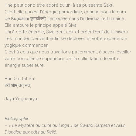
Il ne peut donc être adoré qu’uni à sa puissante Śakti.
C’est elle qui est l’énergie primordiale, connue sous le nom
de
Kuṇḍalinī
कुण्डलिनी, l’enroulée dans l’individualité humaine.
Elle entoure le principe appelé Śiva.
Uni à cette énergie, Śiva peut agir et créer l’œuf de l’Univers.
Les mondes peuvent enfin se déployer et votre expérience
yogique commencer.
C’est à cela que nous travaillons patiemment, à savoir, éveiller
votre conscience supérieure par la sollicitation de votre
énergie supérieure.
Hari Om tat Sat
हरी ओम् तत् सत्
Jaya Yogācārya
Bibliographie :
–
« Le Mystère du culte du Linga » de Swami Karpâtri et Alain
Dianélou aux edts du Relié.