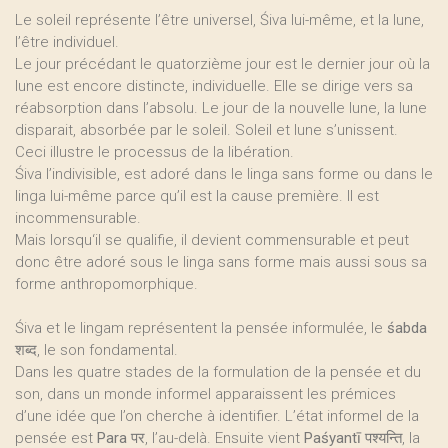
Le soleil représente l’être universel, Śiva lui-même, et la lune,
l’être individuel.
Le jour précédant le quatorzième jour est le dernier jour où la
lune est encore distincte, individuelle. Elle se dirige vers sa
réabsorption dans l’absolu. Le jour de la nouvelle lune, la lune
disparait, absorbée par le soleil. Soleil et lune s’unissent.
Ceci illustre le processus de la libération.
Śiva l’indivisible, est adoré dans le linga sans forme ou dans le
linga lui-même parce qu’il est la cause première. Il est
incommensurable.
Mais lorsqu‘il se qualifie, il devient commensurable et peut
donc être adoré sous le linga sans forme mais aussi sous sa
forme anthropomorphique.
Śiva et le lingam représentent la pensée informulée, le
śabda
शब्द, le son fondamental.
Dans les quatre stades de la formulation de la pensée et du
son, dans un monde informel apparaissent les prémices
d’une idée que l’on cherche à identifier. L’état informel de la
pensée est
Para
पर, l’au-delà. Ensuite vient
Paśyantī
पश्यन्ति, la