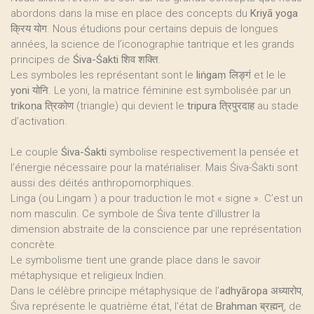
abordons dans la mise en place des concepts du
Kriyā yoga
क्रिय योग. Nous étudions pour certains depuis de longues
années, la science de l’iconographie tantrique et les grands
principes de
Śiva-Śakti
शिव शक्ति.
Les symboles les représentant sont le
liṅgaṃ
लिङ्गं et le le
yoni
योनि. Le yoni, la matrice féminine est symbolisée par un
trikoṇa
त्रिकोण (triangle) qui devient le
tripura
त्रिपुरदाह au stade
d’activation.
Le couple
Śiva-Śakti
symbolise respectivement la pensée et
l’énergie nécessaire pour la matérialiser. Mais Śiva-Śakti sont
aussi des déités anthropomorphiques.
Linga (ou Lingam ) a pour traduction le mot « signe ». C’est un
nom masculin. Ce symbole de Śiva tente d’illustrer la
dimension abstraite de la conscience par une représentation
concrète.
Le symbolisme tient une grande place dans le savoir
métaphysique et religieux Indien.
Dans le célèbre principe métaphysique de l’
adhyāropa
अध्यारोप,
Śiva représente le quatrième état, l’état de
Brahman
ब्रह्मन्, de