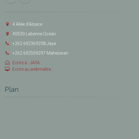
4 Allée d’Alsace
40530 Labenne Océan
+262 692369208 Jaya
+262 692559297 Maheswari
Ecrire à : JAYA
Ecrire au webmaître
Plan