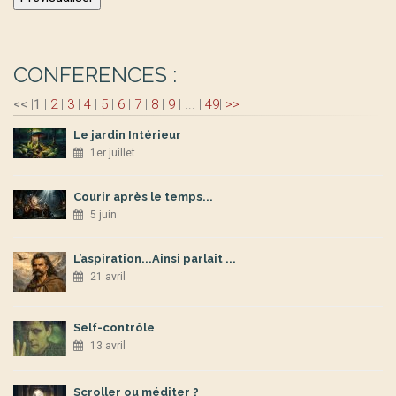
CONFERENCES :
<<
|
1
|
2
|
3
|
4
|
5
|
6
|
7
|
8
|
9
|
...
|
49
|
>>
Le jardin Intérieur
1er juillet
Courir après le temps...
5 juin
L’aspiration...Ainsi parlait ...
21 avril
Self-contrôle
13 avril
Scroller ou méditer ?