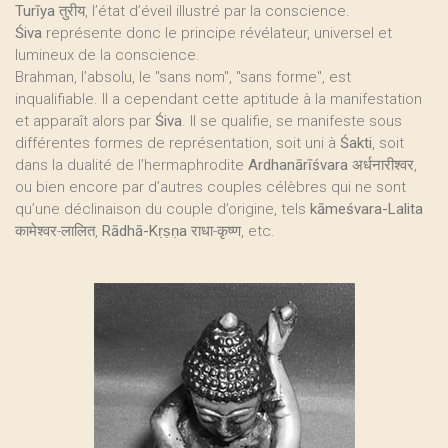
Turīya
तुरीय, l’état d’éveil illustré par la conscience.
Śiva
représente donc le principe révélateur, universel et
lumineux de la conscience.
Brahman, l’absolu, le "sans nom", "sans forme", est
inqualifiable. Il a cependant cette aptitude à la manifestation
et apparaît alors par
Śiva
. Il se qualifie, se manifeste sous
différentes formes de représentation, soit uni à
Śakti
, soit
dans la dualité de l’hermaphrodite
Ardhanārīśvara
अर्धनारीश्वर,
ou bien encore par d’autres couples célèbres qui ne sont
qu’une déclinaison du couple d’origine, tels
kāmeśvara-Lalita
कामेश्वर-लालित,
Rādhā-Kṛṣṇa
राधा-कृष्ण, etc.