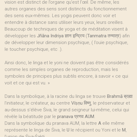
vision est distinct de l’organe qu’est l’œil. De même, les
autres organes des sens sont distincts du fonctionnement
des sens eux-mêmes. Les yogis peuvent donc voir et
entendre à distance sans utiliser leurs yeux, leurs oreilles.
Beaucoup de techniques de yoga et de méditation visent à
développer les
Jñāna Indriya
ज्ञान इन्द्रिय (
Tanmatra
तन्मात्र) afin
de développer leur dimension psychique, ( l’ouïe psychique,
le toucher psychique, etc .).
Ainsi donc, le linga et le yoni ne doivent pas être considérés
comme les simples organes de reproduction, mais les
symboles de principes plus subtils encore, à savoir « ce qui
voit et ce qui est vu. »
Dans la symbolique, à la racine du linga se trouve
Brahmā
ब्रह्मा
l’initiateur, le créateur, au centre
Víṣṇu
विष्णु, le préservateur et
au-dessus s’élève Śiva, le grand seigneur lui-même, celui qui
révèle la béatitude par le
pranava
प्रणव
AUM
.
Dans la symbolique du pranava AUM, la lettre
A
elle même
représente le linga de Śiva, le
U
le récipient ou Yoni et le
M
,
l’union de Śiva-Śakti.