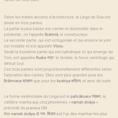
Selon les traités anciens d’architecture, le Linga de Śiva est
divisé en trois parties.
La partie la plus basse est carrée et dissimulée dans le
piédestal ; on l’appelle
Brahmā
, le constructeur.
La seconde partie, qui est octogonale et qui enserre le yoni
est invisible et est appelée
Víṣṇu
.
Seule la troisième partie qui est cylindrique et qui émerge du
Yoni, est appelée
Rudra
रुद्रः le terrible, la force centrifuge qui
détruit tout.
Ces trois parties sont proportionnellement différentes selon
l’adoration des castes. Elles sont plus grandes pour les
Brāhmaṇa
ब्राह्मण que pour les
kṣatriya
क्षत्रिय, et ainsi de suite.
La forme extériorisée du Linga est le
pañcākṣara
पंचाक्षर, le
célèbre mantra aux cinq phonèmes «
namaḥ śivāya
»
précédé du pranava OM.
Oṁ namaḥ śivāya
ॐ नमः शिवाय est l’un des mantras les plus