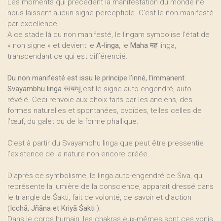
Les moments qui précèdent la manifestation du monde ne
nous laissent aucun signe perceptible. C’est le non manifesté
par excellence.
A ce stade là du non manifesté, le lingam symbolise l’état de
« non signe » et devient le
A-linga
, le
Maha
मह linga,
transcendant ce qui est différencié.
Du non manifesté est issu le principe l’inné, l’immanent
.
Svayambhu linga
स्वयम्भू est le signe auto-engendré, auto-
révélé. Ceci renvoie aux choix faits par les anciens, des
formes naturelles et spontanées, ovoïdes, telles celles de
l’œuf, du galet ou de la forme phallique.
C’est à partir du Svayambhu linga que peut être pressentie
l’existence de la nature non encore créée.
D’après ce symbolisme, le linga auto-engendré de Śiva, qui
représente la lumière de la conscience, apparait dressé dans
le triangle de Śakti, fait de volonté, de savoir et d’action
(
Icchā, Jñāna et Kriyā Śakti
).
Dans le corps humain, les chakras eux-mêmes sont ces yonis