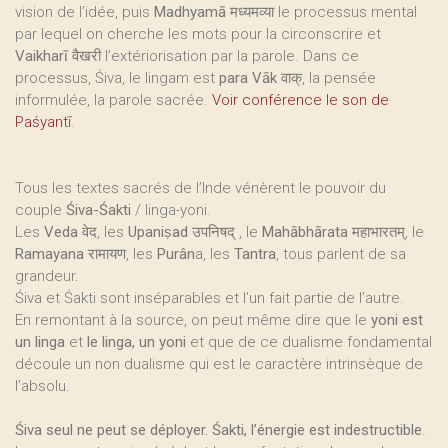
vision de l’idée, puis
Madhyamā
मध्यमव्या le processus mental
par lequel on cherche les mots pour la circonscrire et
Vaikharī
वैखरी l’extériorisation par la parole. Dans ce
processus, Śiva, le lingam est
para Vāk
वाक्, la pensée
informulée, la parole sacrée.
Voir conférence le son de
Paśyantī
.
Tous les textes sacrés de l’Inde vénèrent le pouvoir du
couple
Śiva-Śakti
/ linga-yoni.
Les
Veda
वेद, les
Upaniṣad
उपनिषद् , le
Mahābhārata
महाभारतम्, le
Ramayana
रामायण, les
Purân
a, les
Tantra
, tous parlent de sa
grandeur.
Śiva et Śakti sont inséparables et l’un fait partie de l’autre.
En remontant à la source, on peut même dire que le
yoni est
un linga
et
le linga, un yoni
et que de ce dualisme fondamental
découle un non dualisme qui est le caractère intrinsèque de
l’absolu.
Śiva seul ne peut se déployer. Śakti, l’énergie est indestructible
.