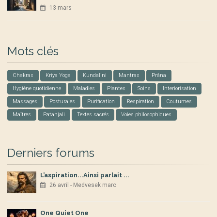
13 mars
Mots clés
Chakras
Kriya Yoga
Kundalini
Mantras
Prâna
Hygiène quotidienne
Maladies
Plantes
Soins
Interiorisation
Massages
Posturales
Purification
Respiration
Coutumes
Maîtres
Patanjali
Textes sacrés
Voies philosophiques
Derniers forums
L’aspiration...Ainsi parlait ...
26 avril - Medvesek marc
One Quiet One