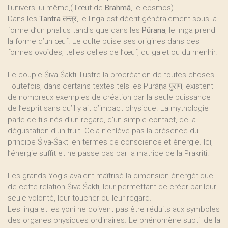
l’univers lui-même,( l’œuf de
Brahmā
, le cosmos).
Dans les
Tantra
तन्त्र, le linga est décrit généralement sous la
forme d’un phallus tandis que dans les
Pûrana
, le linga prend
la forme d’un œuf. Le culte puise ses origines dans des
formes ovoïdes, telles celles de l’œuf, du galet ou du menhir.
Le couple Śiva-Śakti illustre la procréation de toutes choses.
Toutefois, dans certains textes tels les Purāṇa पुराण, existent
de nombreux exemples de création par la seule puissance
de l’esprit sans qu’il y ait d’impact physique. La mythologie
parle de fils nés d’un regard, d’un simple contact, de la
dégustation d’un fruit. Cela n’enlève pas la présence du
principe Śiva-Śakti en termes de conscience et énergie. Ici,
l’énergie suffit et ne passe pas par la matrice de la Prakriti.
Les grands Yogis avaient maîtrisé la dimension énergétique
de cette relation Śiva-Śakti, leur permettant de créer par leur
seule volonté, leur toucher ou leur regard.
Les linga et les yoni ne doivent pas être réduits aux symboles
des organes physiques ordinaires. Le phénomène subtil de la