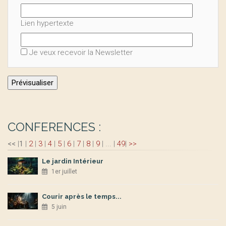
Lien hypertexte
Je veux recevoir la Newsletter
CONFERENCES :
<<
|
1
|
2
|
3
|
4
|
5
|
6
|
7
|
8
|
9
|
...
|
49
|
>>
Le jardin Intérieur
1er juillet
Courir après le temps...
5 juin