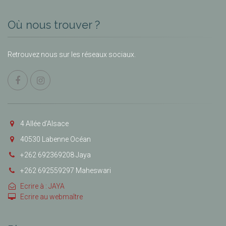
Où nous trouver ?
Retrouvez nous sur les réseaux sociaux.
4 Allée d’Alsace
40530 Labenne Océan
+262 692369208 Jaya
+262 692559297 Maheswari
Ecrire à : JAYA
Ecrire au webmaître