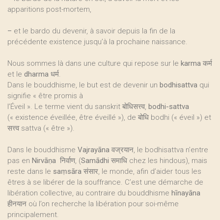
apparitions post-mortem,
–
et le bardo du devenir, à savoir depuis la fin de la
précédente existence jusqu’à la prochaine naissance.
Nous sommes là dans une culture qui repose sur le
karma
कर्म
et le
dharma
धर्म.
Dans le bouddhisme, le but est de devenir un
bodhisattva
qui
signifie « être promis à
l’Éveil ». Le terme vient du sanskrit बोधिसत्त्व,
bodhi-sattva
(« existence éveillée, être éveillé »), de बोधि bodhi (« éveil ») et
सत्त्व sattva (« être »).
Dans le bouddhisme
Vajrayāna
वज्रयान, le bodhisattva n’entre
pas en
Nirvāṇa
‎ ‎निर्वाण, (
Samādhi
समाधि chez les hindous), mais
reste dans le
saṃsāra
संसार, le monde, afin d’aider tous les
êtres à se libérer de la souffrance. C’est une démarche de
libération collective, au contraire du bouddhisme
hīnayāna
हीनयान où l’on recherche la libération pour soi-même
principalement.