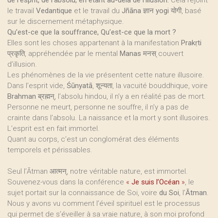
de l’esprit, de l’absolu, en étant au-delà de l’illusion.
Cela rejoint
le travail
Vedantique
et le travail du
Jñāna
ज्ञान
yogi
योगी, basé
sur le discernement métaphysique.
Qu’est-ce que la souffrance, Qu’est-ce que la mort ?
Elles sont les choses appartenant à la manifestation
Prakṛti
प्रकृति, appréhendée par le mental
Manas
मनस् couvert
d’illusion.
Les phénomènes de la vie présentent cette nature illusoire.
Dans l’esprit vide,
Śūnyatā
, शून्यता, la vacuité bouddhique, voire
Brahman
ब्रह्मन्, l’absolu hindou, il n’y a en réalité pas de mort.
Personne ne meurt, personne ne souffre, il n’y a pas de
crainte dans l’absolu. La naissance et la mort y sont illusoires.
L’esprit est en fait immortel.
Quant au corps, c’est un conglomérat des éléments
temporels et périssables.
Seul l’Ātman आत्मन्, notre véritable nature, est immortel.
Souvenez-vous dans la conférence
«
Je suis l’Océan
»
, le
sujet portait sur la connaissance de Soi, voire
du Soi
, l’
Ātman
.
Nous y avons vu comment l’éveil spirituel est le processus
qui permet de s’éveiller à sa vraie nature, à son moi profond