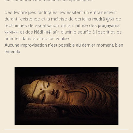
Ces techniques tantriques nécessitent un entrainement
durant l’existence et la maîtrise de certains
mudrā
मुद्रा, de
techniques de visualisation, de la maitrise des
prāṇāyāma
प्राणायाम et des
Nāḍī
नाडी afin d’unir le souffle à l’esprit et les
orienter dans la direction voulue.
Aucune improvisation n’est possible au dernier moment, bien
entendu.