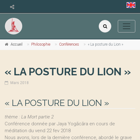
Accueil
Philosophie
Conférences
« La posture du Lion »
« LA POSTURE DU LION »
Mars 2018
« LA POSTURE DU LION »
thème : La Mort partie 2
Conférence donnée par Jaya Yogācāra en cours de
méditation du vend 22 fev 2018
Nous avons, lors de la dernière conférence, abordé le grave