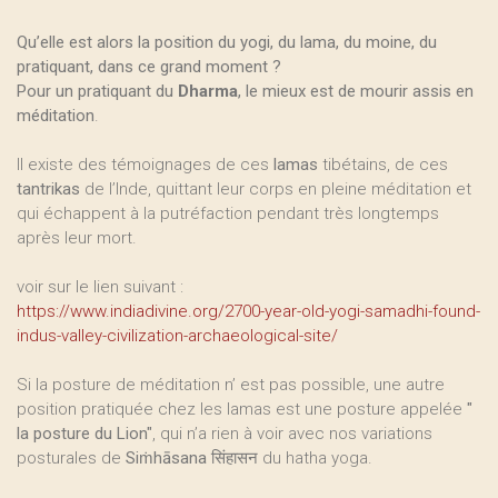
Qu’elle est alors la position du yogi, du lama, du moine, du
pratiquant, dans ce grand moment ?
Pour un pratiquant du
Dharma
, le mieux est de mourir assis en
méditation
.
Il existe des témoignages de ces
lamas
tibétains, de ces
tantrikas
de l’Inde, quittant leur corps en pleine méditation et
qui échappent à la putréfaction pendant très longtemps
après leur mort.
voir sur le lien suivant :
https://www.indiadivine.org/2700-year-old-yogi-samadhi-found-
indus-valley-civilization-archaeological-site/
Si la posture de méditation n’ est pas possible, une autre
position pratiquée chez les lamas est une posture appelée
"
la posture du Lion"
, qui n’a rien à voir avec nos variations
posturales de
Siṁhāsana
सिंहासन du hatha yoga.