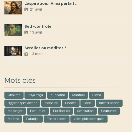
L’aspiration...Ainsi parlait ...
21 avril
Self-contrôle
13 avril
Scroller ou méditer ?
13 mars
Mots clés
Chakras
Kriya Yoga
Kundalini
Mantras
Prâna
Hygiène quotidienne
Maladies
Plantes
Soins
Interiorisation
Massages
Posturales
Purification
Respiration
Coutumes
Maîtres
Patanjali
Textes sacrés
Voies philosophiques