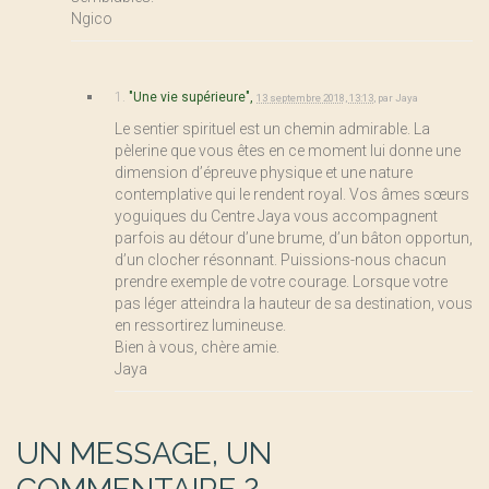
Ngico
1.
"Une vie supérieure",
13 septembre 2018, 13:13
,
par
Jaya
Le sentier spirituel est un chemin admirable. La
pèlerine que vous êtes en ce moment lui donne une
dimension d’épreuve physique et une nature
contemplative qui le rendent royal. Vos âmes sœurs
yoguiques du Centre Jaya vous accompagnent
parfois au détour d’une brume, d’un bâton opportun,
d’un clocher résonnant. Puissions-nous chacun
prendre exemple de votre courage. Lorsque votre
pas léger atteindra la hauteur de sa destination, vous
en ressortirez lumineuse.
Bien à vous, chère amie.
Jaya
UN MESSAGE, UN