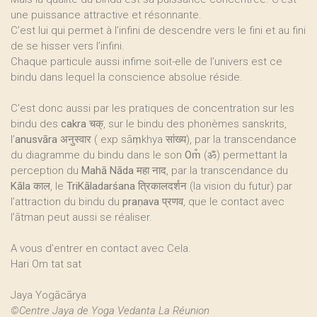
une puissance attractive et résonnante.
C’est lui qui permet à l’infini de descendre vers le fini et au fini
de se hisser vers l’infini.
Chaque particule aussi infime soit-elle de l’univers est ce
bindu dans lequel la conscience absolue réside.
C’est donc aussi par les pratiques de concentration sur les
bindu des
cakra
चक्, sur le bindu des phonèmes sanskrits,
l’
anusvāra
अनुस्वार ( exp sāṃkhya सांख्य), par la transcendance
du diagramme du bindu dans le son
Om̐
(ॐ) permettant la
perception du
Mahā Nāda
महा नाद, par la transcendance du
Kāla
काल, le
TriKāladarśana
त्रिकालदर्शन (la vision du futur) par
l’attraction du bindu du
praṇava
प्रणव, que le contact avec
l’ātman peut aussi se réaliser.
A vous d’entrer en contact avec Cela.
Hari Om tat sat
Jaya Yogācārya
©Centre Jaya de Yoga Vedanta La Réunion