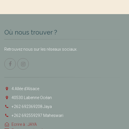
Où nous trouver ?
Retrouvez nous sur les réseaux sociaux.
4 Allée d’Alsace
40530 Labenne Océan
+262 692369208 Jaya
+262 692559297 Maheswari
Ecrire à : JAYA