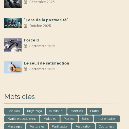
Décembre 2025
"L’ère de la postverité"
Octobre 2025
Force G
Septembre 2025
Le seuil de satisfaction
Septembre 2025
Mots clés
Chakras
Kriya Yoga
Kundalini
Mantras
Prâna
Hygiène quotidienne
Maladies
Plantes
Soins
Interiorisation
Massages
Posturales
Purification
Respiration
Coutumes