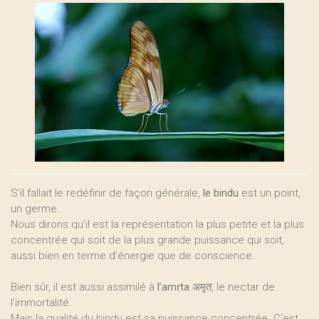
S’il fallait le redéfinir de façon générale,
le bindu
est un point,
un germe.
Nous dirons qu’il est la représentation la plus petite et la plus
concentrée qui soit de la plus grande puissance qui soit,
aussi bien en terme d’énergie que de conscience.
Bien sûr, il est aussi assimilé à
l’amṛta
अमृत, le nectar de
l’immortalité.
Mais la qualité du bindu est sa puissance concentrée. C’est