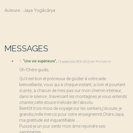
Auteure : Jaya Yogācārya
MESSAGES
1.
"Une vie supérieure",
13 septembre 2018, 09:14
,
par
Nicol garcia
Oh !Chère guide,
Qu’il est bon et précieuux de goûter à votre aide
bienveillante, vous qui à chaque instant, si loin et pourtant
si près, à chacun de mes pas sur mon chemin intérieur,
dans le silence , traversant les montagnes je vous entends
chanter,cette douce mélodie de l’absolu.
Bientôt trois mois de voyage sur les sentiers,j’écoute, je
grandis,mille mercis pour votre enseignemnt,Chère Jaya,
ma gratitude est inquantifiable.....
Puissé-je un jour sentir mon âme rejoindre ses
semblables.