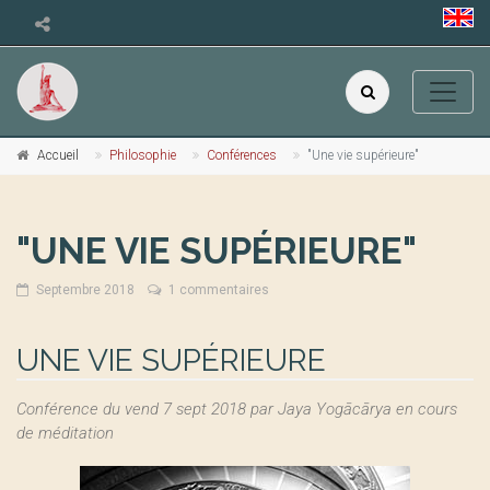
Accueil
Philosophie
Conférences
"Une vie supérieure"
"UNE VIE SUPÉRIEURE"
Septembre 2018
1 commentaires
UNE VIE SUPÉRIEURE
Conférence du vend 7 sept 2018 par Jaya Yogācārya en cours
de méditation