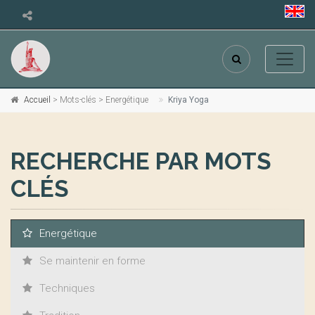
Accueil
> Mots-clés > Energétique
Kriya Yoga
RECHERCHE PAR MOTS
CLÉS
Energétique
Se maintenir en forme
Techniques