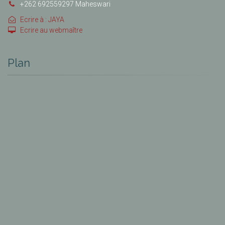
+262 692559297 Maheswari
Ecrire à : JAYA
Ecrire au webmaître
Plan