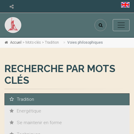
Accueil
> Mots-clés > Tradition
Voies philosophiques
RECHERCHE PAR MOTS
CLÉS
Tradition
Energétique
Se maintenir en forme