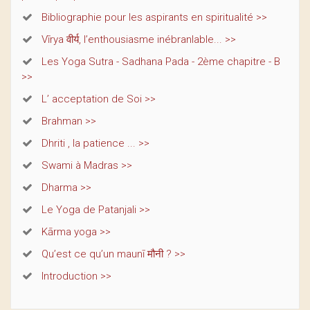
Bibliographie pour les aspirants en spiritualité >>
Vīrya वीर्य, l’enthousiasme inébranlable... >>
Les Yoga Sutra - Sadhana Pada - 2ème chapitre - B
>>
L’ acceptation de Soi >>
Brahman >>
Dhriti , la patience ... >>
Swami à Madras >>
Dharma >>
Le Yoga de Patanjali >>
Kārma yoga >>
Qu’est ce qu’un maunī मौनी ? >>
Introduction >>