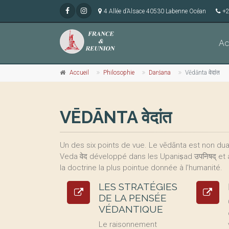
4 Allée d’Alsace 40530 Labenne Océan
+2
Ac
Accueil
Philosophie
Darśana
Vēdānta वेदांत
VĒDĀNTA वेदांत
Un des six points de vue. Le vēdānta est non duali
Veda वेद développé dans les Upaniṣad उपनिषद् et
la doctrine la plus pointue donnée à l’humanité.
LES STRATÉGIES
DE LA PENSÉE
VÉDANTIQUE
Le raisonnement