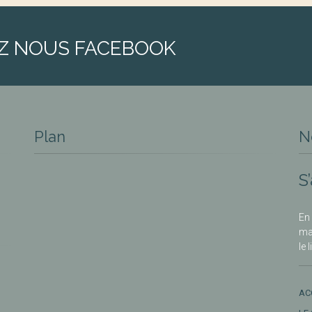
Z NOUS FACEBOOK
Plan
N
S
En 
ma
le 
AC