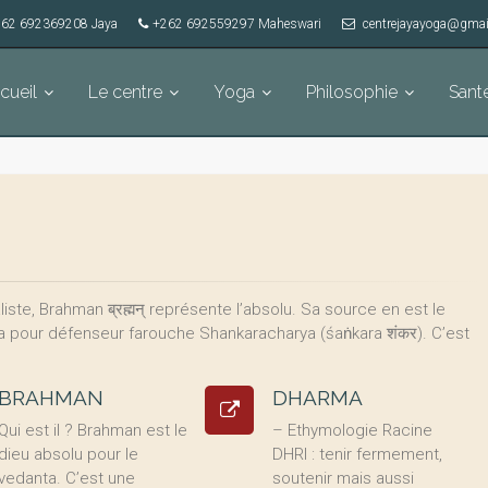
62 692369208 Jaya
+262 692559297 Maheswari
centrejayayoga@gmai
cueil
Le centre
Yoga
Philosophie
Sant
ste, Brahman ब्रह्मन् représente l’absolu. Sa source en est le
 a pour défenseur farouche Shankaracharya (śaṅkara शंकर). C’est
BRAHMAN
DHARMA
Qui est il ? Brahman est le
– Ethymologie Racine
dieu absolu pour le
DHRI : tenir fermement,
vedanta. C’est une
soutenir mais aussi