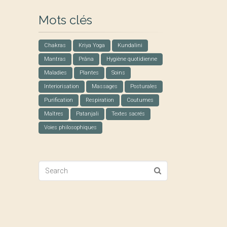
Mots clés
Chakras
Kriya Yoga
Kundalini
Mantras
Prâna
Hygiène quotidienne
Maladies
Plantes
Soins
Interiorisation
Massages
Posturales
Purification
Respiration
Coutumes
Maîtres
Patanjali
Textes sacrés
Voies philosophiques