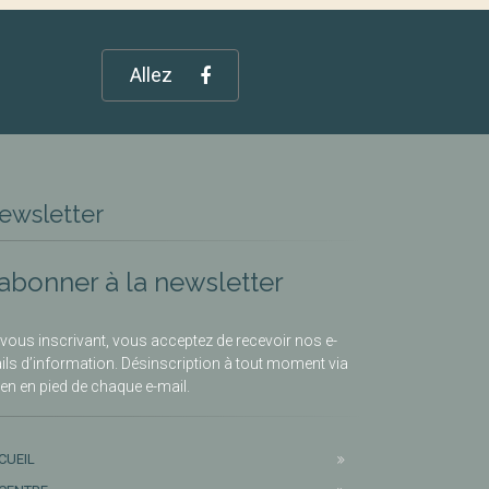
Allez
ewsletter
’abonner à la newsletter
vous inscrivant, vous acceptez de recevoir nos e-
ils d’information. Désinscription à tout moment via
lien en pied de chaque e-mail.
CUEIL