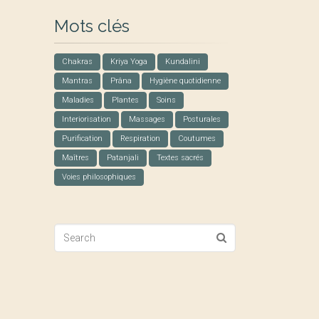
Mots clés
Chakras
Kriya Yoga
Kundalini
Mantras
Prâna
Hygiène quotidienne
Maladies
Plantes
Soins
Interiorisation
Massages
Posturales
Purification
Respiration
Coutumes
Maîtres
Patanjali
Textes sacrés
Voies philosophiques