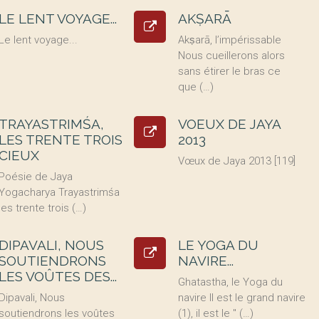
LE LENT VOYAGE...
AKṢARĀ
Le lent voyage...
Akṣarā, l’impérissable
Nous cueillerons alors
sans étirer le bras ce
que (…)
TRAYASTRIMŚA,
VOEUX DE JAYA
LES TRENTE TROIS
2013
CIEUX
Vœux de Jaya 2013 [119]
Poésie de Jaya
Yogacharya Trayastrimśa
les trente trois (…)
DIPAVALI, NOUS
LE YOGA DU
SOUTIENDRONS
NAVIRE...
LES VOÛTES DES...
Ghatastha, le Yoga du
Dipavali, Nous
navire Il est le grand navire
soutiendrons les voûtes
(1), il est le " (…)