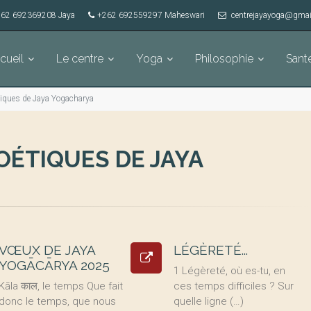
62 692369208 Jaya
+262 692559297 Maheswari
centrejayayoga@gmai
cueil
Le centre
Yoga
Philosophie
Sant
étiques de Jaya Yogacharya
OÉTIQUES DE JAYA
VŒUX DE JAYA
LÉGÈRETÉ...
YOGĀCĀRYA 2025
1 Légèreté, où es-tu, en
Kāla काल, le temps Que fait
ces temps difficiles ? Sur
donc le temps, que nous
quelle ligne (…)