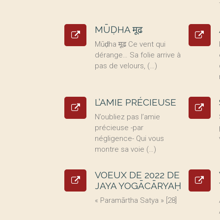
MŪḌHA मूढ
Mūḍha मूढ Ce vent qui
dérange… Sa folie arrive à
pas de velours, (…)
L’AMIE PRÉCIEUSE
N’oubliez pas l’amie
précieuse -par
négligence- Qui vous
montre sa voie (…)
VOEUX DE 2022 DE
JAYA YOGĀCĀRYAḤ
« Paramārtha Satya » [28]