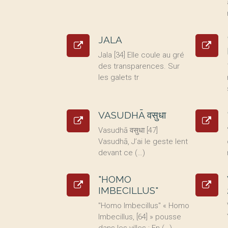
JALA
Jala [34] Elle coule au gré
des transparences. Sur
les galets tr
VASUDHĀ वसुधा
Vasudhā वसुधा [47]
Vasudhā, J’ai le geste lent
devant ce (…)
"HOMO
IMBECILLUS"
"Homo Imbecillus" « Homo
Imbecillus, [64] » pousse