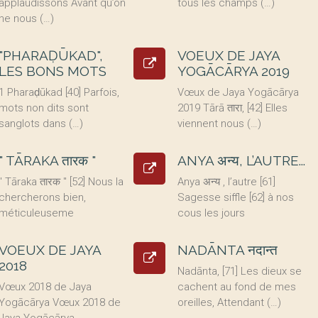
applaudissons Avant qu’on
tous les champs (…)
ne nous (…)
"PHARAḌŪKAD",
VOEUX DE JAYA
LES BONS MOTS
YOGĀCĀRYA 2019
1 Pharaḍūkad [40] Parfois,
Vœux de Jaya Yogācārya
mots non dits sont
2019 Tārā तारा, [42] Elles
sanglots dans (…)
viennent nous (…)
" TĀRAKA तारक "
ANYA अन्य, L’AUTRE...
" Tāraka तारक " [52] Nous la
Anya अन्य , l’autre [61]
chercherons bien,
Sagesse siffle [62] à nos
méticuleuseme
cous les jours
VOEUX DE JAYA
NADĀNTA नदान्त
2018
Nadānta, [71] Les dieux se
Vœux 2018 de Jaya
cachent au fond de mes
Yogācārya Vœux 2018 de
oreilles, Attendant (…)