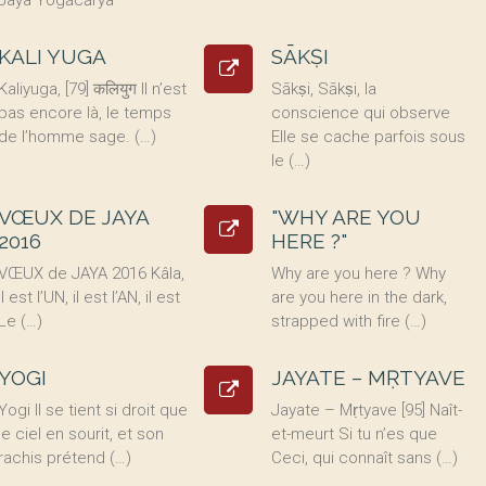
Jaya Yogācārya
KALI YUGA
SĀKṢI
Kaliyuga, [79] कलियुग Il n’est
Sākṣi, Sākṣi, la
pas encore là, le temps
conscience qui observe
de l’homme sage. (…)
Elle se cache parfois sous
le (…)
VŒUX DE JAYA
"WHY ARE YOU
2016
HERE ?"
VŒUX de JAYA 2016 Kâla,
Why are you here ? Why
Il est l’UN, il est l’AN, il est
are you here in the dark,
Le (…)
strapped with fire (…)
YOGI
JAYATE – MṚTYAVE
Yogi Il se tient si droit que
Jayate – Mṛtyave [95] Naît-
le ciel en sourit, et son
et-meurt Si tu n’es que
rachis prétend (…)
Ceci, qui connaît sans (…)