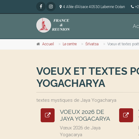
4 Allée d’Alsace 40530 Labenne Océan
+2
Ac
Accueil
Le centre
Śrīvatsa
Voeux et textes po
VOEUX ET TEXTES P
YOGACHARYA
textes mystiques de Jaya Yogacharya
VOEUX 2026 DE
JAYA YOGACARYA
Vœux 2026 de Jaya
Yogacarya