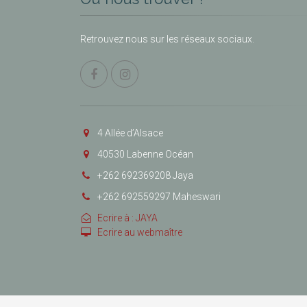
Retrouvez nous sur les réseaux sociaux.
4 Allée d’Alsace
40530 Labenne Océan
+262 692369208 Jaya
+262 692559297 Maheswari
Ecrire à : JAYA
Ecrire au webmaître