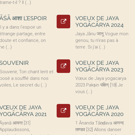
trame-t-il ? Il (…)
ĀŚĀ आशा L’ESPOIR
VOEUX DE JAYA
YOGĀCĀRYA 2024
Il y a dans l’espoir un
étrange partage, entre
Jaya Jānu जानु Vogue mon
doute et confiance, on
genou, tu n’iras pas à
ne (…)
terre. Si j’ai (…)
SOUVENIR
VOEUX DE JAYA
YOGĀCĀRYA 2023
Souvenir, Ton chant lent et
posé a soufflé dans nos
Vœux de Jaya yogacarya
voiles, Le secret du (…)
2023 Pakṣin पक्षिन् [18] Je
vous (…)
VŒUX DE JAYA
VOEUX DE JAYA
YOGĀCĀRYA 2021
YOGĀCĀRYA 2020
Āyanā आयना [31]
1 Ānanda Tāṇḍava आनन्द
Applaudissons,
ताण्डव [32] Allons danser