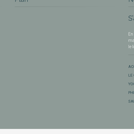
S
En 
ma
le 
AC
LE
YO
PH
SA