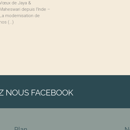
Vœux de Jaya &
Maheswari depuis l’Inde –
La modernisation de
nos (…)
Z NOUS FACEBOOK
Plan
N