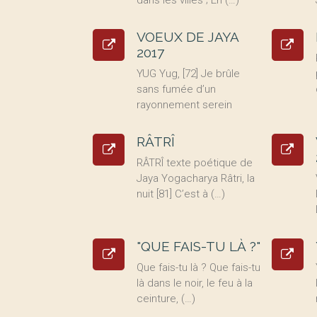
dans les villes ; En (…)
VOEUX DE JAYA
2017
YUG Yug, [72] Je brûle
sans fumée d’un
rayonnement serein
RÂTRÎ
RÂTRÎ texte poétique de
Jaya Yogacharya Râtri, la
nuit [81] C’est à (…)
"QUE FAIS-TU LÀ ?"
Que fais-tu là ? Que fais-tu
là dans le noir, le feu à la
ceinture, (…)