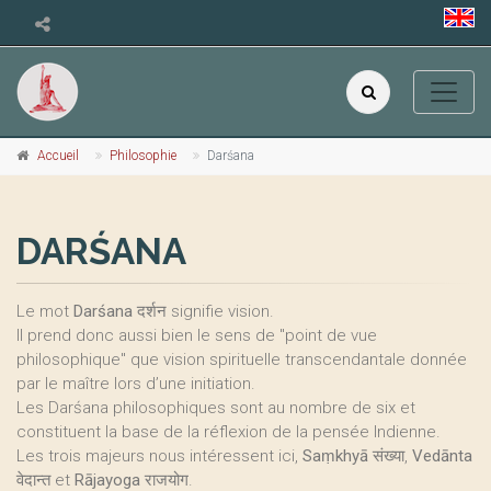
Accueil
Philosophie
Darśana
DARŚANA
Le mot
Darśana
दर्शन signifie vision.
Il prend donc aussi bien le sens de "point de vue
philosophique" que vision spirituelle transcendantale donnée
par le maître lors d’une initiation.
Les Darśana philosophiques sont au nombre de six et
constituent la base de la réflexion de la pensée Indienne.
Les trois majeurs nous intéressent ici,
Saṃkhyā
संख्या,
Vedānta
वेदान्त et
Rājayoga
राजयोग.