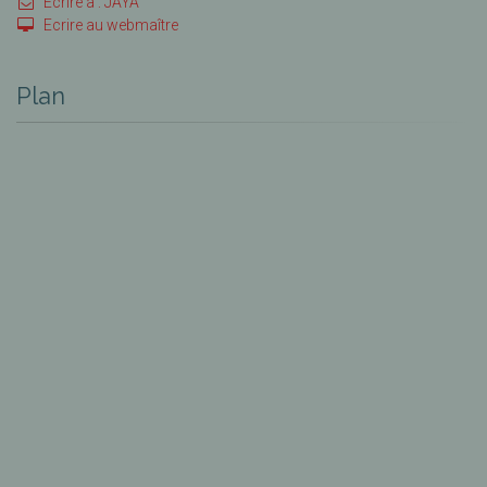
Ecrire à : JAYA
Ecrire au webmaître
Plan