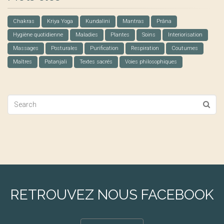
Chakras
Kriya Yoga
Kundalini
Mantras
Prâna
Hygiène quotidienne
Maladies
Plantes
Soins
Interiorisation
Massages
Posturales
Purification
Respiration
Coutumes
Maîtres
Patanjali
Textes sacrés
Voies philosophiques
RETROUVEZ NOUS FACEBOOK