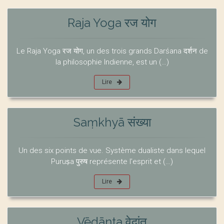
Raja Yoga रज योग
Le Raja Yoga रज योग, un des trois grands Darśana दर्शन de
la philosophie Indienne, est un (…)
Lire
Saṃkhyā संख्या
Un des six points de vue. Système dualiste dans lequel
Puruṣa पुरुष représente l’esprit et (…)
Lire
Vēdānta वेदांत