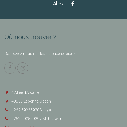
Allez
Où nous trouver ?
Retrouvez nous sur les réseaux sociaux.
4 Allée d’Alsace
40530 Labenne Océan
+262 692369208 Jaya
+262 692559297 Maheswari