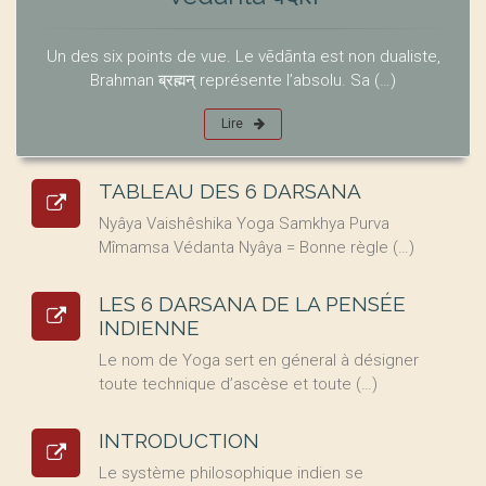
Un des six points de vue. Le vēdānta est non dualiste,
Brahman ब्रह्मन् représente l’absolu. Sa (…)
Lire
TABLEAU DES 6 DARSANA
Nyâya Vaishêshika Yoga Samkhya Purva
Mîmamsa Védanta Nyâya = Bonne règle (…)
LES 6 DARSANA DE LA PENSÉE
INDIENNE
Le nom de Yoga sert en géneral à désigner
toute technique d’ascèse et toute (…)
INTRODUCTION
Le système philosophique indien se