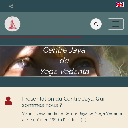
Centre Jaya
de
Yoga Vedanta
Présentation du Centre Jaya. Qui
sommes nous ?
Vishnu Devananda Le Centre Jaya de Yoga Védanta
à été créé en 1990 à l’Ile de la (…)