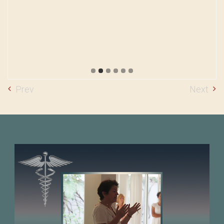
Prev
Next
Jaya Yogācārya