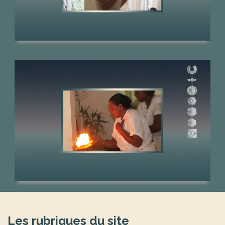
Māheśvarī Yogācārya
Les rubriques du site