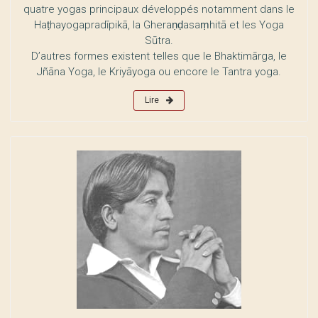
quatre yogas principaux développés notamment dans le
Haṭhayogapradīpikā, la Gheraṇḍasaṃhitā et les Yoga
Sūtra.
D’autres formes existent telles que le Bhaktimārga, le
Jñāna Yoga, le Kriyāyoga ou encore le Tantra yoga.
Lire