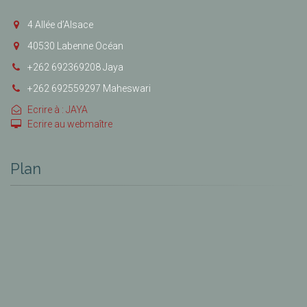
4 Allée d’Alsace
40530 Labenne Océan
+262 692369208 Jaya
+262 692559297 Maheswari
Ecrire à : JAYA
Ecrire au webmaître
Plan